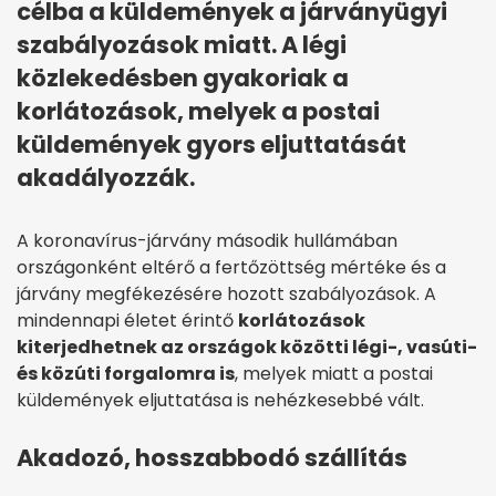
célba a küldemények a járványügyi
szabályozások miatt. A légi
közlekedésben gyakoriak a
korlátozások, melyek a postai
küldemények gyors eljuttatását
akadályozzák.
A koronavírus-járvány második hullámában
országonként eltérő a fertőzöttség mértéke és a
járvány megfékezésére hozott szabályozások. A
mindennapi életet érintő
korlátozások
kiterjedhetnek az országok közötti légi-, vasúti-
és közúti forgalomra is
, melyek miatt a postai
küldemények eljuttatása is nehézkesebbé vált.
Akadozó, hosszabbodó szállítás