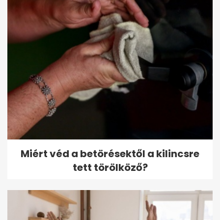
Miért véd a betörésektől a kilincsre
tett törölköző?