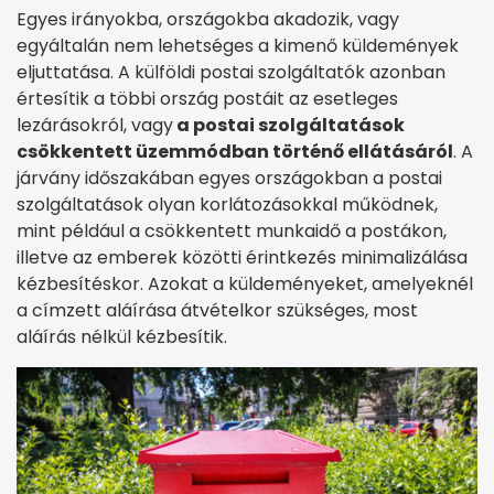
Egyes irányokba, országokba akadozik, vagy
egyáltalán nem lehetséges a kimenő küldemények
eljuttatása. A külföldi postai szolgáltatók azonban
értesítik a többi ország postáit az esetleges
lezárásokról, vagy
a postai szolgáltatások
csökkentett üzemmódban történő ellátásáról
. A
járvány időszakában egyes országokban a postai
szolgáltatások olyan korlátozásokkal működnek,
mint például a csökkentett munkaidő a postákon,
illetve az emberek közötti érintkezés minimalizálása
kézbesítéskor. Azokat a küldeményeket, amelyeknél
a címzett aláírása átvételkor szükséges, most
aláírás nélkül kézbesítik.