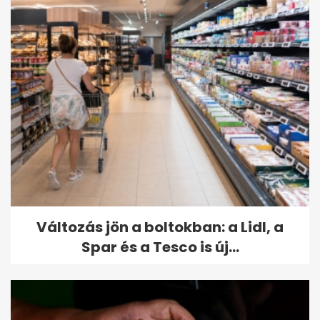
Változás jön a boltokban: a Lidl, a
Spar és a Tesco is új...