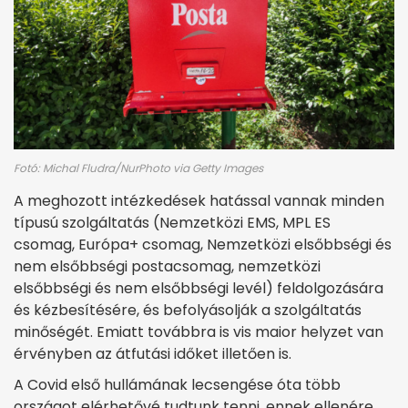
Fotó: Michal Fludra/NurPhoto via Getty Images
A meghozott intézkedések hatással vannak minden
típusú szolgáltatás (Nemzetközi EMS, MPL ES
csomag, Európa+ csomag, Nemzetközi elsőbbségi és
nem elsőbbségi postacsomag, nemzetközi
elsőbbségi és nem elsőbbségi levél) feldolgozására
és kézbesítésére, és befolyásolják a szolgáltatás
minőségét. Emiatt továbbra is vis maior helyzet van
érvényben az átfutási időket illetően is.
A Covid első hullámának lecsengése óta több
országot elérhetővé tudtunk tenni, ennek ellenére