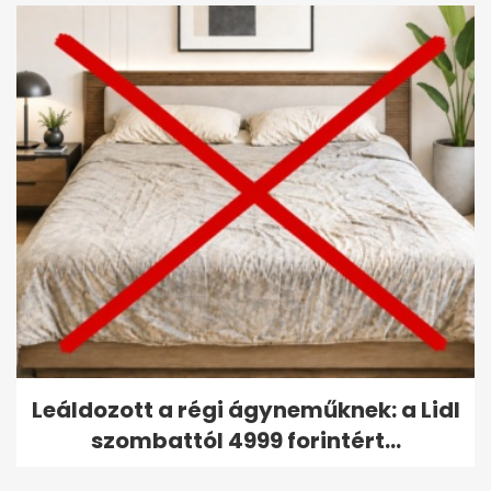
Leáldozott a régi ágyneműknek: a Lidl
szombattól 4999 forintért...