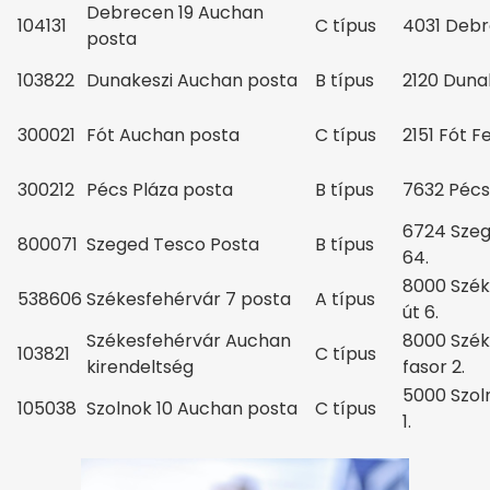
Debrecen 19 Auchan
104131
C típus
4031 Debr
posta
103822
Dunakeszi Auchan posta
B típus
2120 Duna
300021
Fót Auchan posta
C típus
2151 Fót F
300212
Pécs Pláza posta
B típus
7632 Pécs
6724 Szeg
800071
Szeged Tesco Posta
B típus
64.
8000 Szék
538606
Székesfehérvár 7 posta
A típus
út 6.
Székesfehérvár Auchan
8000 Szék
103821
C típus
kirendeltség
fasor 2.
5000 Szol
105038
Szolnok 10 Auchan posta
C típus
1.