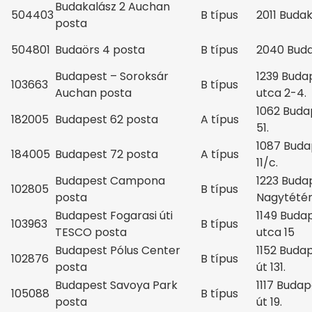
Budakalász 2 Auchan
504403
B típus
2011 Budak
posta
504801
Budaörs 4 posta
B típus
2040 Buda
Budapest – Soroksár
1239 Budap
103663
B típus
Auchan posta
utca 2-4.
1062 Budap
182005
Budapest 62 posta
A típus
51.
1087 Budap
184005
Budapest 72 posta
A típus
11/c.
Budapest Campona
1223 Budap
102805
B típus
posta
Nagytétén
Budapest Fogarasi úti
1149 Budap
103963
B típus
TESCO posta
utca 15
Budapest Pólus Center
1152 Budap
102876
B típus
posta
út 131.
Budapest Savoya Park
1117 Budap
105088
B típus
posta
út 19.