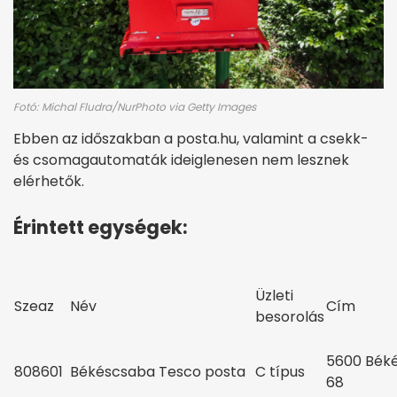
Fotó: Michal Fludra/NurPhoto via Getty Images
Ebben az időszakban a posta.hu, valamint a csekk-
és csomagautomaták ideiglenesen nem lesznek
elérhetők.
Érintett egységek:
Üzleti
Szeaz
Név
Cím
besorolás
5600 Béké
808601
Békéscsaba Tesco posta
C típus
68