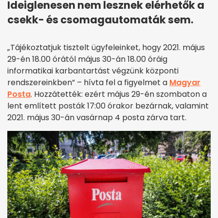
Ideiglenesen nem lesznek elérhetők a
csekk- és csomagautomaták sem.
„Tájékoztatjuk tisztelt ügyfeleinket, hogy 2021. május
29-én 18.00 órától május 30-án 18.00 óráig
informatikai karbantartást végzünk központi
rendszereinkben” – hívta fel a figyelmet a
Magyar
Posta
. Hozzátették: ezért május 29-én szombaton a
lent említett posták 17:00 órakor bezárnak, valamint
2021. május 30-án vasárnap 4 posta zárva tart.