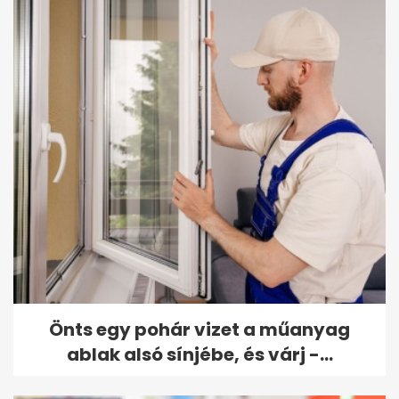
Önts egy pohár vizet a műanyag
ablak alsó sínjébe, és várj -...