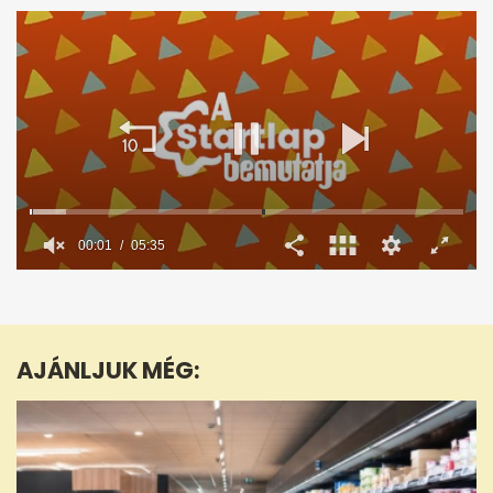
00:02
05:35
0
seconds
of
5
minutes,
AJÁNLJUK MÉG:
35
seconds