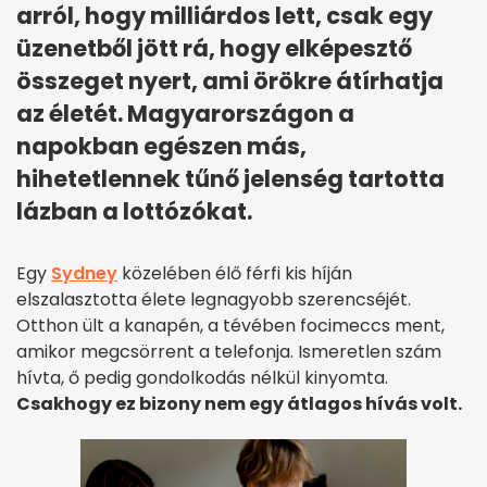
arról, hogy milliárdos lett, csak egy
üzenetből jött rá, hogy elképesztő
összeget nyert, ami örökre átírhatja
az életét. Magyarországon a
napokban egészen más,
hihetetlennek tűnő jelenség tartotta
lázban a lottózókat.
Egy
Sydney
közelében élő férfi kis híján
elszalasztotta élete legnagyobb szerencséjét.
Otthon ült a kanapén, a tévében focimeccs ment,
amikor megcsörrent a telefonja. Ismeretlen szám
hívta, ő pedig gondolkodás nélkül kinyomta.
Csakhogy ez bizony nem egy átlagos hívás volt.