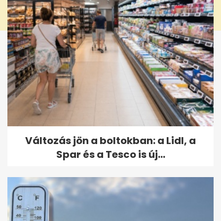
Változás jön a boltokban: a Lidl, a
Spar és a Tesco is új...