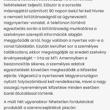
feltételeket teljesíti. Először is a sorsolás
másnapjától számított 90 napon belül fel kell hívnia
a nemzeti lottótársaságnál az úgynevezett
nagynyertes-vonalat. A telefonon történő
egyeztetés során a lottótársaság munkatársa a
szelvényen szereplő információk alapján
meggyőződik arról, hogy valóban a nyertes van-e a
vonal túloldalán. Ezután kerülhet sor a személyes
találkozásra, ekkor megvizsgálják az eredeti szelvény
érvényességét – írta az MTI. Amennyiben a
beazonosítás sikeres, a személyes adatok
egyeztetését követően megkezdődik a kifizetési
eljárás. Végezetül a nyertesnek Magyarországon
nyitott folyószámlával kell rendelkeznie, mivel a nagy
összegű nyeremények kifizetése minden esetben
banki átutalással történik.
A múlt hét ugyanakkor hihetetlen fordulatokat
produkált a szerencsejátékok piacán: