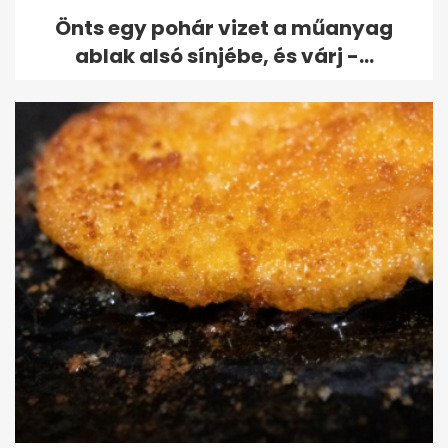
Önts egy pohár vizet a műanyag
ablak alsó sínjébe, és várj -...