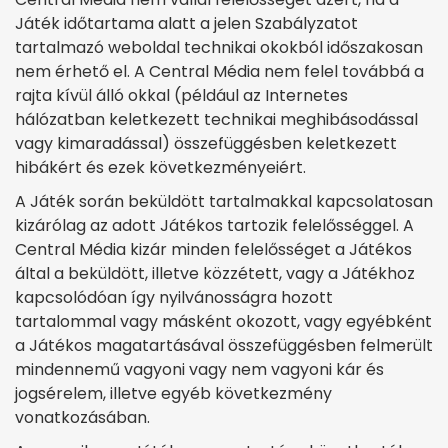
Játék időtartama alatt a jelen Szabályzatot
tartalmazó weboldal technikai okokból időszakosan
nem érhető el. A Central Média nem felel továbbá a
rajta kívül álló okkal (például az Internetes
hálózatban keletkezett technikai meghibásodással
vagy kimaradással) összefüggésben keletkezett
hibákért és ezek következményeiért.
A Játék során beküldött tartalmakkal kapcsolatosan
kizárólag az adott Játékos tartozik felelősséggel. A
Central Média kizár minden felelősséget a Játékos
által a beküldött, illetve közzétett, vagy a Játékhoz
kapcsolódóan így nyilvánosságra hozott
tartalommal vagy másként okozott, vagy egyébként
a Játékos magatartásával összefüggésben felmerült
mindennemű vagyoni vagy nem vagyoni kár és
jogsérelem, illetve egyéb következmény
vonatkozásában.