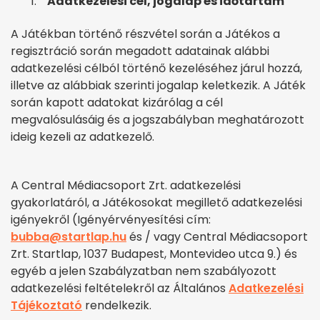
Adatkezelési cél, jogalap és időtartam
A Játékban történő részvétel során a Játékos a
regisztráció során megadott adatainak alábbi
adatkezelési célból történő kezeléséhez járul hozzá,
illetve az alábbiak szerinti jogalap keletkezik. A Játék
során kapott adatokat kizárólag a cél
megvalósulásáig és a jogszabályban meghatározott
ideig kezeli az adatkezelő.
A Central Médiacsoport Zrt. adatkezelési
gyakorlatáról, a Játékosokat megillető adatkezelési
igényekről (Igényérvényesítési cím:
bubba@startlap.hu
és / vagy Central Médiacsoport
Zrt. Startlap, 1037 Budapest, Montevideo utca 9.) és
egyéb a jelen Szabályzatban nem szabályozott
adatkezelési feltételekről az Általános
Adatkezelési
Tájékoztató
rendelkezik.