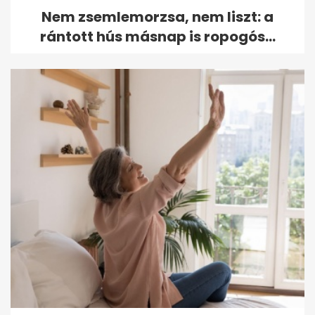
Nem zsemlemorzsa, nem liszt: a
rántott hús másnap is ropogós...