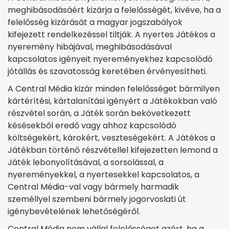
meghibásodásáért kizárja a felelősségét, kivéve, ha a
felelősség kizárását a magyar jogszabályok
kifejezett rendelkezéssel tiltják. A nyertes Játékos a
nyeremény hibájával, meghibásodásával
kapcsolatos igényeit nyereményekhez kapcsolódó
jótállás és szavatosság keretében érvényesítheti.
A Central Média kizár minden felelősséget bármilyen
kártérítési, kártalanítási igényért a Játékokban való
részvétel során, a Játék során bekövetkezett
késésekből eredő vagy ahhoz kapcsolódó
költségekért, károkért, veszteségekért. A Játékos a
Játékban történő részvétellel kifejezetten lemond a
Játék lebonyolításával, a sorsolással, a
nyereményekkel, a nyertesekkel kapcsolatos, a
Central Média-val vagy bármely harmadik
személlyel szembeni bármely jogorvoslati út
igénybevételének lehetőségéről.
Central Média nem vállal felelősséget azért, ha a