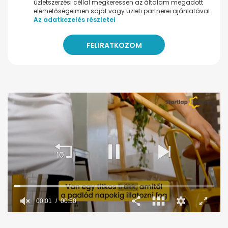
üzletszerzési céllal megkeressen az általam megadott
elérhetőségeimen saját vagy üzleti partnerei ajánlatával.
Az adatkezelés részletei
0
seconds