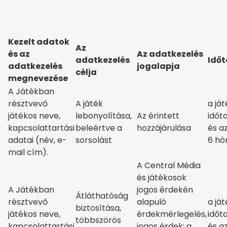
Kezelt adatok
Az
és az
Az adatkezelés
adatkezelés
Idő
adatkezelés
jogalapja
célja
megnevezése
A Játékban
résztvevő
A játék
a ját
játékos neve,
lebonyolítása,
Az érintett
időt
kapcsolattartási
beleértve a
hozzájárulása
és a
adatai (név, e-
sorsolást
6 h
mail cím).
A Central Média
és játékosok
A Játékban
jogos érdekén
Átláthatóság
résztvevő
alapuló
a ját
biztosítása,
játékos neve,
érdekmérlegelés,
időt
többszörös
kapcsolattartási
jogos érdek: a
és a