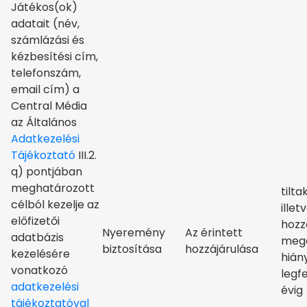
Játékos(ok)
adatait (név,
számlázási és
kézbesítési cím,
telefonszám,
email cím) a
Central Média
az Általános
Adatkezelési
Tájékoztató
III.2.
q) pontjában
meghatározott
tilta
célból kezelje az
illet
előfizetői
hozz
Nyeremény
Az érintett
adatbázis
mege
biztosítása
hozzájárulása
kezelésére
hián
vonatkozó
legf
adatkezelési
évig
tájékoztatóval