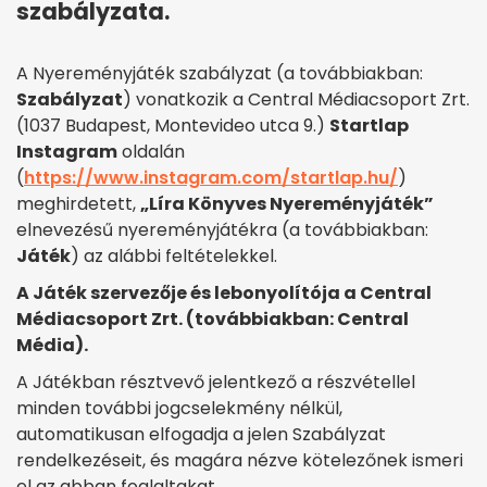
szabályzata.
A Nyereményjáték szabályzat (a továbbiakban:
Szabályzat
) vonatkozik a Central Médiacsoport Zrt.
(1037 Budapest, Montevideo utca 9.)
Startlap
Instagram
oldalán
(
https://www.instagram.com/startlap.hu/
)
meghirdetett,
„Líra Könyves Nyereményjáték”
elnevezésű nyereményjátékra (a továbbiakban:
Játék
) az alábbi feltételekkel.
A Játék szervezője és lebonyolítója a Central
Médiacsoport Zrt. (továbbiakban: Central
Média).
A Játékban résztvevő jelentkező a részvétellel
minden további jogcselekmény nélkül,
automatikusan elfogadja a jelen Szabályzat
rendelkezéseit, és magára nézve kötelezőnek ismeri
el az abban foglaltakat.