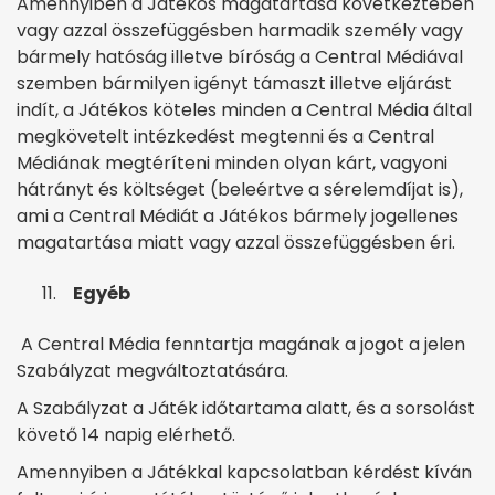
Amennyiben a Játékos magatartása következtében
vagy azzal összefüggésben harmadik személy vagy
bármely hatóság illetve bíróság a Central Médiával
szemben bármilyen igényt támaszt illetve eljárást
indít, a Játékos köteles minden a Central Média által
megkövetelt intézkedést megtenni és a Central
Médiának megtéríteni minden olyan kárt, vagyoni
hátrányt és költséget (beleértve a sérelemdíjat is),
ami a Central Médiát a Játékos bármely jogellenes
magatartása miatt vagy azzal összefüggésben éri.
Egyéb
A Central Média fenntartja magának a jogot a jelen
Szabályzat megváltoztatására.
A Szabályzat a Játék időtartama alatt, és a sorsolást
követő 14 napig elérhető.
Amennyiben a Játékkal kapcsolatban kérdést kíván