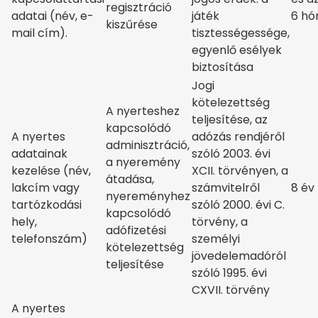
regisztráció
adatai (név, e-
játék
6 hó
kiszűrése
mail cím).
tisztességessége,
egyenlő esélyek
biztosítása
Jogi
kötelezettség
A nyerteshez
teljesítése, az
kapcsolódó
A nyertes
adózás rendjéről
adminisztráció,
adatainak
szóló 2003. évi
a nyeremény
kezelése (név,
XCII. törvényen, a
átadása,
lakcím vagy
számvitelről
8 év
nyereményhez
tartózkodási
szóló 2000. évi C.
kapcsolódó
hely,
törvény, a
adófizetési
telefonszám)
személyi
kötelezettség
jövedelemadóról
teljesítése
szóló 1995. évi
CXVII. törvény
A nyertes