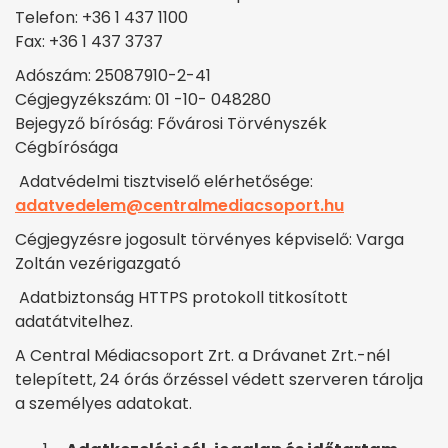
Telefon: +36 1 437 1100
Fax: +36 1 437 3737
Adószám: 25087910-2-41
Cégjegyzékszám: 01 -10- 048280
Bejegyző bíróság: Fővárosi Törvényszék
Cégbírósága
Adatvédelmi tisztviselő elérhetősége:
adatvedelem@centralmediacsoport.hu
Cégjegyzésre jogosult törvényes képviselő: Varga
Zoltán vezérigazgató
Adatbiztonság HTTPS protokoll titkosított
adatátvitelhez.
A Central Médiacsoport Zrt. a Drávanet Zrt.-nél
telepített, 24 órás őrzéssel védett szerveren tárolja
a személyes adatokat.