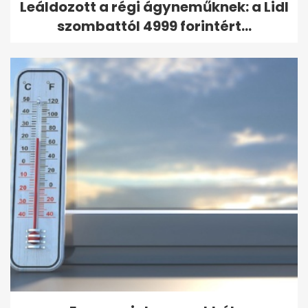
Leáldozott a régi ágyneműknek: a Lidl
szombattól 4999 forintért...