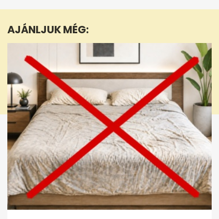
of
50
seconds
AJÁNLJUK MÉG: