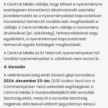
A Central Média vállalja, hogy kifizeti a nyereményre
esetlegesen közvetlenül alkalmazandó személyi
jövedelemadót és a nyereményekkel kapcsolatban
közvetlenül felmerülő további adó megfizetését is
vállalja. A Central Média nem vállalja a nyeremény
átvételével (pl.: útiköltség), felhasználásával vagy
egyébként, a nyereménnyel kapcsolatosan
felmerülő egyéb költségek megfizetését.
A Central Média az itt felsorolt nyereményeken túl
további nyereményeket a Játékban nem sorsol ki.
6. Sorsolás
A véletlenszerűség elvét követő gépi sorsolásra
2024. december 23-án
, 12:00 órakor kerül sor a
Commentpicker nevű weboldal segítségével, a
Central Média 3 munkavállalójából álló sorsolási
bizottság előtt, melyről a sorsolási bizottság
tagjainak aláírásával ellátott jegyzőkönyv készül.