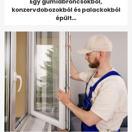
Egy gumiabroncsokból,
konzervdobozokból és palackokból
épült...