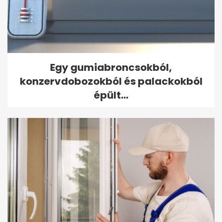
Egy gumiabroncsokból,
konzervdobozokból és palackokból
épült...