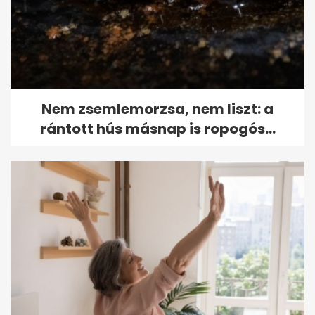
Nem zsemlemorzsa, nem liszt: a
rántott hús másnap is ropogós...