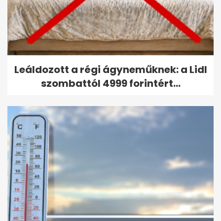
Leáldozott a régi ágyneműknek: a Lidl
szombattól 4999 forintért...