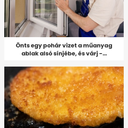
Önts egy pohár vizet a műanyag
ablak alsó sínjébe, és várj -...