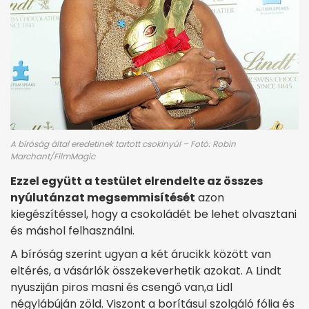
A bíróság által eredetinek tartott csokinyúl – Fotó: Robin
Marchant/FilmMagic
Ezzel együtt a testület elrendelte az összes
nyúlutánzat megsemmisítését
azon
kiegészítéssel, hogy a csokoládét be lehet olvasztani
és máshol felhasználni.
A bíróság szerint ugyan a két árucikk között van
eltérés, a vásárlók összekeverhetik azokat. A Lindt
nyusziján piros masni és csengő van,a Lidl
négylábúján zöld. Viszont a borításul szolgáló fólia és