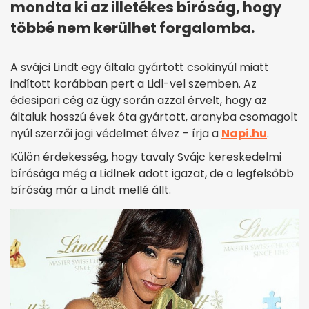
mondta ki az illetékes bíróság, hogy
többé nem kerülhet forgalomba.
A svájci Lindt egy általa gyártott csokinyúl miatt
indított korábban pert a Lidl-vel szemben. Az
édesipari cég az ügy során azzal érvelt, hogy az
általuk hosszú évek óta gyártott, aranyba csomagolt
nyúl szerzői jogi védelmet élvez – írja a
Napi.hu
.
Külön érdekesség, hogy tavaly Svájc kereskedelmi
bírósága még a Lidlnek adott igazat, de a legfelsőbb
bíróság már a Lindt mellé állt.