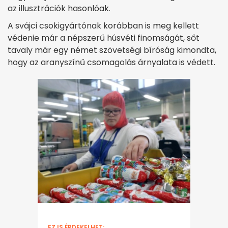
az illusztrációk hasonlóak.
A svájci csokigyártónak korábban is meg kellett
védenie már a népszerű húsvéti finomságát, sőt
tavaly már egy német szövetségi bíróság kimondta,
hogy az aranyszínű csomagolás árnyalata is védett.
EZ IS ÉRDEKELHET: