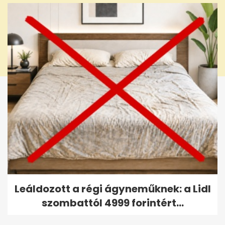
Leáldozott a régi ágyneműknek: a Lidl
szombattól 4999 forintért...