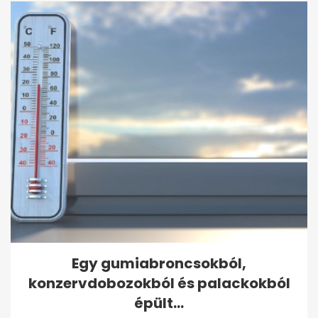
Egy gumiabroncsokból,
konzervdobozokból és palackokból
épült...