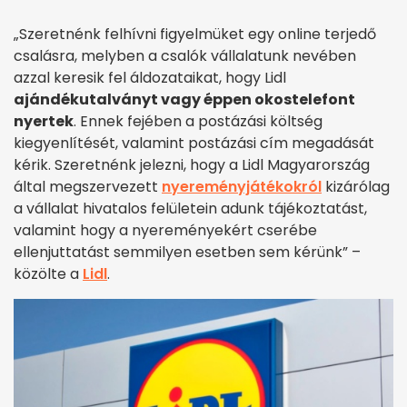
„Szeretnénk felhívni figyelmüket egy online terjedő
csalásra, melyben a csalók vállalatunk nevében
azzal keresik fel áldozataikat, hogy Lidl
ajándékutalványt vagy éppen okostelefont
nyertek
. Ennek fejében a postázási költség
kiegyenlítését, valamint postázási cím megadását
kérik. Szeretnénk jelezni, hogy a Lidl Magyarország
által megszervezett
nyereményjátékokról
kizárólag
a vállalat hivatalos felületein adunk tájékoztatást,
valamint hogy a nyereményekért cserébe
ellenjuttatást semmilyen esetben sem kérünk” –
közölte a
Lidl
.