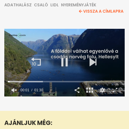
ADATHALÁSZ
CSALÓ
LIDL
NYEREMÉNYJÁTÉK
VISSZA A CÍMLAPRA
00:02
01:30
0
seconds
of
1
minute,
AJÁNLJUK MÉG:
30
seconds