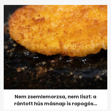
Nem zsemlemorzsa, nem liszt: a
rántott hús másnap is ropogós...