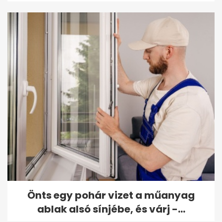
Önts egy pohár vizet a műanyag
ablak alsó sínjébe, és várj -...