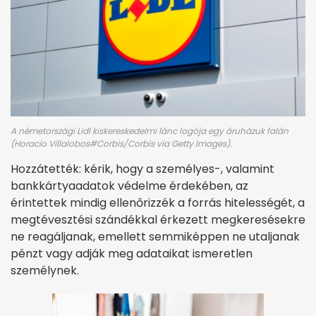
A németországi Lidl kiskereskedelmi lánc logója egy áruházuk falán
(Horacio Villalobos#Corbis/Corbis via Getty Images).
Hozzátették: kérik, hogy a személyes-, valamint
bankkártyaadatok védelme érdekében, az
érintettek mindig ellenőrizzék a forrás hitelességét, a
megtévesztési szándékkal érkezett megkeresésekre
ne reagáljanak, emellett semmiképpen ne utaljanak
pénzt vagy adják meg adataikat ismeretlen
személynek.