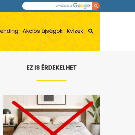
rending
Akciós újságok
Kvízek
EZ IS ÉRDEKELHET