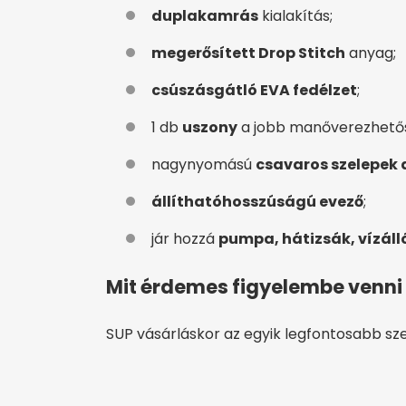
duplakamrás
kialakítás;
megerősített Drop Stitch
anyag;
csúszásgátló EVA fedélzet
;
1 db
uszony
a jobb manőverezhetős
nagynyomású
csavaros szelepek
állítható
hosszúságú evező
;
jár hozzá
pumpa, hátizsák, vízálló
Mit érdemes figyelembe venni
SUP vásárláskor az egyik legfontosabb sz