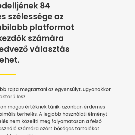
odelljének 84
s szélessége az
abilabb platformot
t kezdők számára
kedvező választás
lehet.
bb rajta megtartani az egyensúlyt, ugyanakkor
kterű lesz.
gyon magas értéknek tűnik, azonban érdemes
ximális terhelés. A legjobb használati élményt
helés nem közelíti meg folyamatosan a felső
használó számára ezért bőséges tartalékot