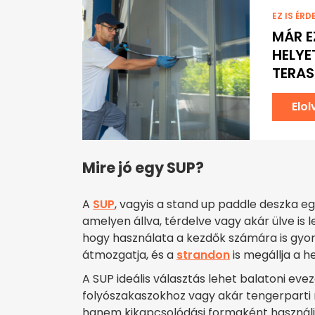
EZ IS ÉRD
MÁR 
HELYE
TERAS
Elo
Mire jó egy SUP?
A
SUP
, vagyis a stand up paddle deszka eg
amelyen állva, térdelve vagy akár ülve is
hogy használata a kezdők számára is gyor
átmozgatja, és a
strandon
is megállja a h
A SUP ideális választás lehet balatoni ev
folyószakaszokhoz vagy akár tengerparti 
hanem kikapcsolódási formaként használj