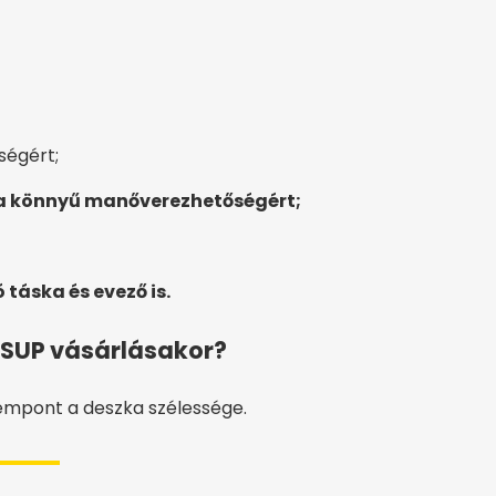
égért;
 a könnyű manőverezhetőségért;
 táska és evező is.
 SUP vásárlásakor?
empont a deszka szélessége.