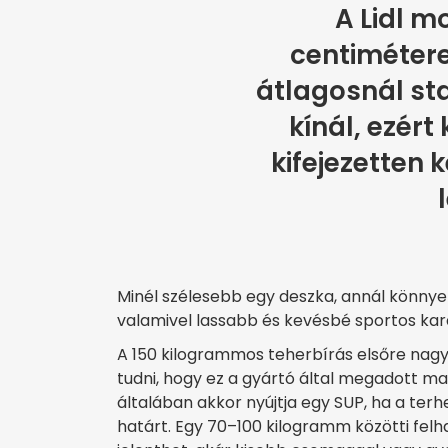
A Lidl m
centimétere
átlagosnál st
kínál, ezér
kifejezetten 
Minél szélesebb egy deszka, annál könnye
valamivel lassabb és kevésbé sportos kara
A 150 kilogrammos teherbírás elsőre na
tudni, hogy ez a gyártó által megadott ma
általában akkor nyújtja egy SUP, ha a ter
határt. Egy 70–100 kilogramm közötti fel