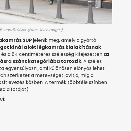
 strandkellékei. (Fotó: Getty Images)
plakamrás SUP
jelenik meg, amely a gyártó
ágot kínál a két légkamrás kialakításnak
 és a 84 centiméteres szélesség kifejezetten
az
lásra szánt kategóriába tartozik
. A széles
a egyensúlyozni, ami különösen előnyös lehet
ch szerkezet a merevséget javítja, míg a
ztosít evezés közben. A termék többféle színben
 a fotóját).
i: