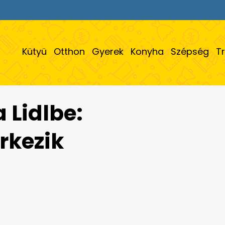
Kütyü
Otthon
Gyerek
Konyha
Szépség
T
 Lidlbe:
rkezik