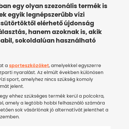
ában egy olyan szezonális termék is
ek egyik legnépszerűbb vízi
csütörtöktől elérhető újdonság
álasztás, hanem azoknak is, akik
tabil, sokoldalúan használható
at a
sporteszközöket
, amelyekkel egyszerre
ízparti nyaralást. Az elmúlt években különösen
vízi sport, amelyhez nincs szükség komoly
át jelent.
t egy ehhez szükséges termék kerül a polcokra,
tel, amely a legtöbb hobbi felhasználó számára
tően sok vásárlónak jó alternatívát jelenthet a
szemben.