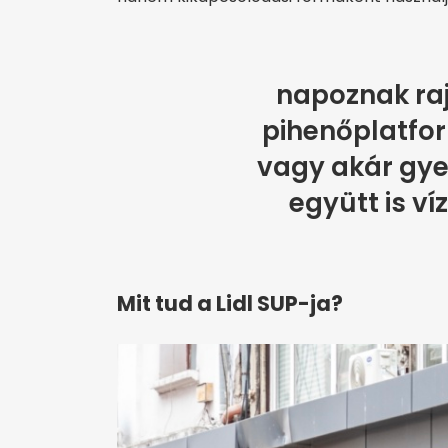
napoznak raj
pihenőplatfor
vagy akár gye
együtt is ví
Mit tud a Lidl SUP-ja?