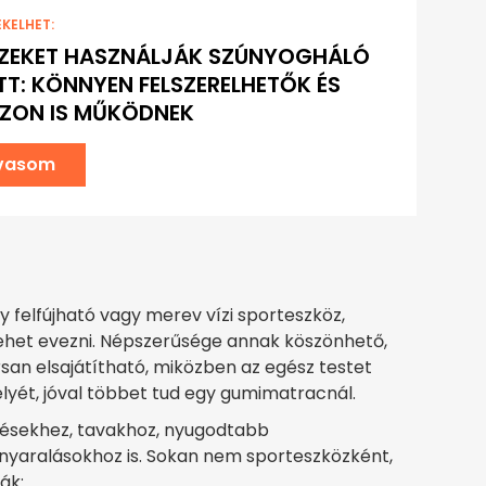
EKELHET:
EZEKET HASZNÁLJÁK SZÚNYOGHÁLÓ
TT: KÖNNYEN FELSZERELHETŐK ÉS
ZON IS MŰKÖDNEK
lvasom
y felfújható vagy merev vízi sporteszköz,
 lehet evezni. Népszerűsége annak köszönhető,
san elsajátítható, miközben az egész testet
elyét, jóval többet tud egy gumimatracnál.
ezésekhez, tavakhoz, nyugodtabb
nyaralásokhoz is. Sokan nem sporteszközként,
ák: