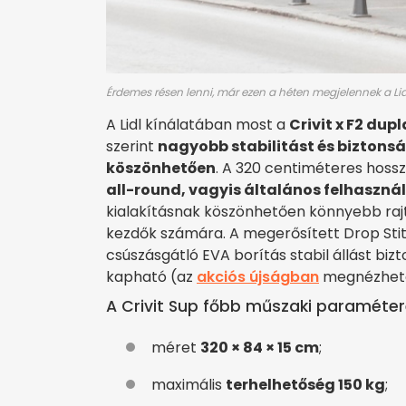
Érdemes résen lenni, már ezen a héten megjelennek a Lidl
A Lidl kínálatában most a
Crivit x F2 du
szerint
nagyobb stabilitást és biztons
köszönhetően
. A 320 centiméteres hossz
all-round, vagyis általános felhaszná
kialakításnak köszönhetően könnyebb rajt
kezdők számára. A megerősített Drop Stit
csúszásgátló EVA borítás stabil állást bi
kapható (az
akciós újságban
megnézheted
A Crivit Sup főbb műszaki paramétere
méret
320 × 84 × 15 cm
;
maximális
terhelhetőség 150 kg
;