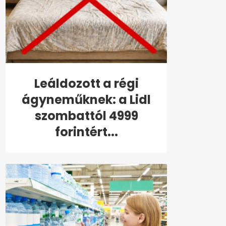
Leáldozott a régi
ágyneműknek: a Lidl
szombattól 4999
forintért...