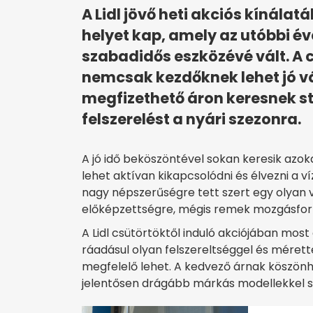
A Lidl jövő heti akciós kínálat
helyet kap, amely az utóbbi év
szabadidős eszközévé vált. A 
nemcsak kezdőknek lehet jó v
megfizethető áron keresnek s
felszerelést a nyári szezonra.
A jó idő beköszöntével sokan keresik azok
lehet aktívan kikapcsolódni és élvezni a v
nagy népszerűségre tett szert egy olyan 
előképzettségre, mégis remek mozgásform
A Lidl csütörtöktől induló akciójában mos
ráadásul olyan felszereltséggel és méret
megfelelő lehet. A kedvező árnak köszönhe
jelentősen drágább márkás modellekkel 