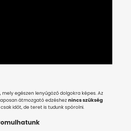
el, mely egészen lenyűgöző dolgokra képes. Az
 alaposan átmozgató edzéshez
nincs szükség
csak időt, de teret is tudunk spórolni.
nyomulhatunk