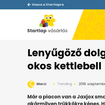
Vissza a Startlapra
Lenyűgöző dolg
okos kettlebell
Marci
Trending
2019. szeptembe
Már a piacon van a Jaxjox sma
akármilyen trükkökre képes.