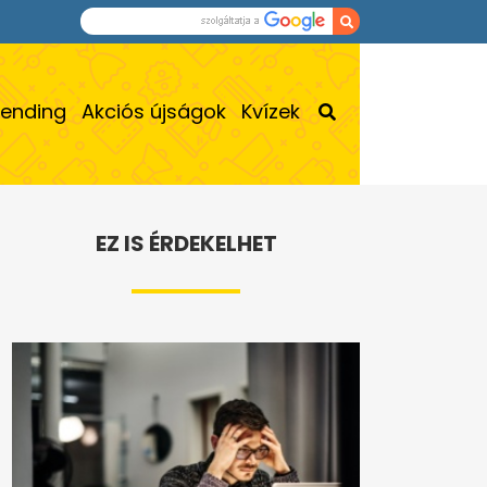
rending
Akciós újságok
Kvízek
EZ IS ÉRDEKELHET