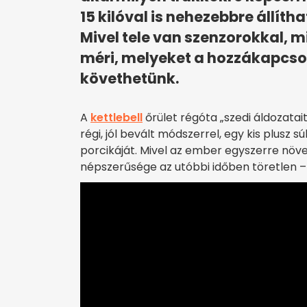
15 kilóval is nehezebbre állítha
Mivel tele van szenzorokkal, 
méri, melyeket a hozzákapcsol
követhetünk.
A
kettlebell
őrület régóta „szedi áldozatait
régi, jól bevált módszerrel, egy kis plusz
porcikáját. Mivel az ember egyszerre növeli
népszerűsége az utóbbi időben töretlen – 