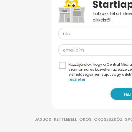
Iratkozz fel a hírl
cikkekről!
Hozzájárulok, hogy a Central Médiacs
számomra, és közvetlen üzletszerz
elérhetőségeimen saját vagy üzleti 
részletei
JAXJOX
KETTLEBELL
OKOS
OKOSESZKÖZ
SP