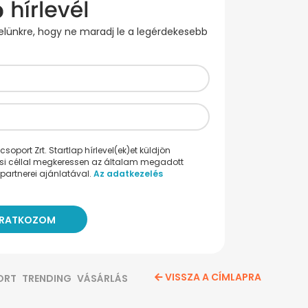
evelünkre, hogy ne maradj le a legérdekesebb
oport Zrt. Startlap hírlevel(ek)et küldjön
ési céllal megkeressen az általam megadott
partnerei ajánlatával.
Az adatkezelés
VISSZA A CÍMLAPRA
ORT
TRENDING
VÁSÁRLÁS