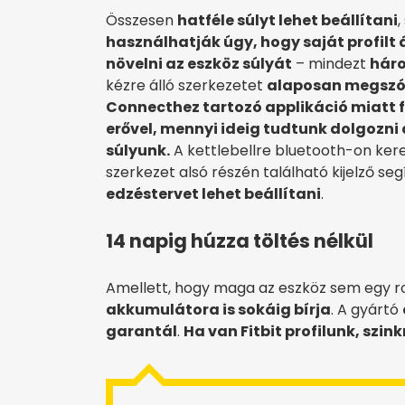
Összesen
hatféle súlyt lehet beállítani
,
használhatják úgy, hogy saját profilt 
növelni az eszköz súlyát
– mindezt
háro
kézre álló szerkezetet
alaposan megszór
Connecthez tartozó applikáció miatt 
erővel, mennyi ideig tudtunk dolgozni a
súlyunk.
A kettlebellre bluetooth-on kere
szerkezet alsó részén található kijelző se
edzéstervet lehet beállítani
.
14 napig húzza töltés nélkül
Amellett, hogy maga az eszköz sem egy 
akkumulátora is sokáig bírja
. A gyártó
garantál
.
Ha van Fitbit profilunk, szink