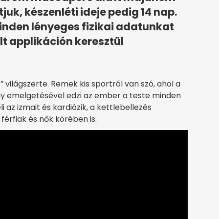
tjuk, készenléti ideje pedig 14 nap.
minden lényeges fizikai adatunkat
t applikáción keresztül
” világszerte. Remek kis sportról van szó, ahol a
 súly emelgetésével edzi az ember a teste minden
 az izmait és kardiózik, a kettlebellezés
férfiak és nők körében is.