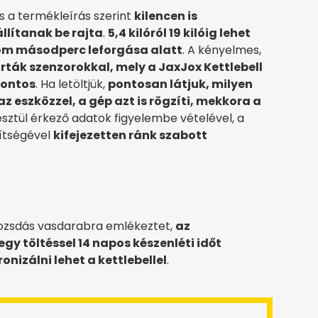
 s a termékleírás szerint
kilencen is
állítanak be rajta
.
5,4 kilóról 19 kilóig lehet
m másodperc leforgása alatt
. A kényelmes,
ták szenzorokkal, mely a JaxJox Kettlebell
fontos
. Ha letöltjük,
pontosan látjuk, milyen
z eszközzel, a gép azt is rögzíti, mekkora a
sztül érkező adatok figyelembe vételével, a
gítségével
kifejezetten ránk szabott
rozsdás vasdarabra emlékeztet,
az
egy töltéssel 14 napos készenléti időt
ronizálni lehet a kettlebellel
.