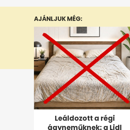
of
1
minute,
AJÁNLJUK MÉG:
29
seconds
Volume
0%
Leáldozott a régi
ágyneműknek: a Lidl