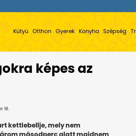
Kütyü
Otthon
Gyerek
Konyha
Szépség
T
okra képes az
r 18.
rt kettlebellje, mely nem
 Három másodperc alatt majdnem