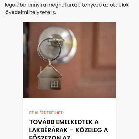
legalább annyira meghatározó tényező az ott élők
jövedelmi helyzete is.
EZ IS ÉRDEKELHET:
TOVÁBB EMELKEDTEK A
LAKBÉRÁRAK – KÖZELEG A
FŐSZEZON AZ