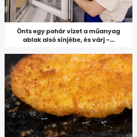
Önts egy pohár vizet a műanyag
ablak alsó sínjébe, és várj -...