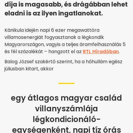
díja is magasabb, és drágábban lehet
eladni is az ilyen ingatlanokat.
Kánikula idején napi 6 ezer megawattóra
villamosenergiát fogyasztanak a légkondik
Magyarországon, vagyis a teljes áramfelhasználás 5
és fél százalékát – hangzott el az
RTL Híradóban
.
Balog József szakértő szerint, ha a hőhullám egész
júliusban kitart, akkor
egy átlagos magyar család
villanyszámlája
légkondicionáló-
egységenként, napi tíz órás