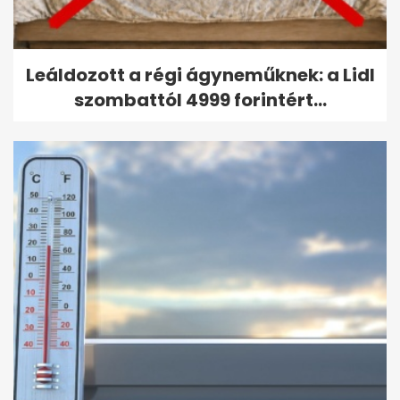
Leáldozott a régi ágyneműknek: a Lidl
szombattól 4999 forintért...