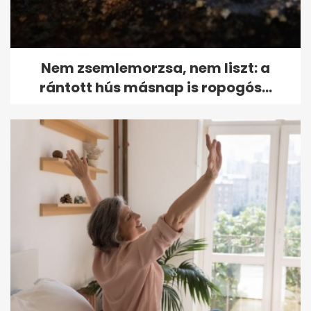
Nem zsemlemorzsa, nem liszt: a
rántott hús másnap is ropogós...