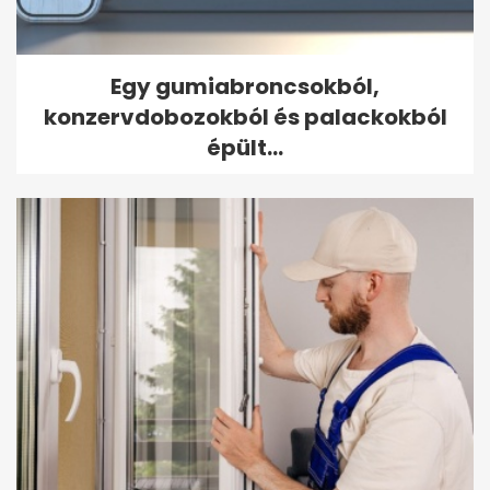
Egy gumiabroncsokból,
konzervdobozokból és palackokból
épült...