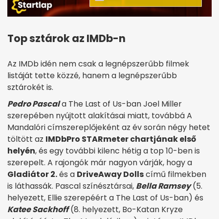
Top sztárok az IMDb-n
Az IMDb idén nem csak a legnépszerűbb filmek
listáját tette közzé, hanem a legnépszerűbb
sztárokét is.
Pedro Pascal
a The Last of Us-ban Joel Miller
szerepében nyújtott alakításai miatt, továbbá A
Mandalóri címszereplőjeként az év során négy hetet
töltött az
IMDbPro STARmeter chartjának első
helyén
, és egy további kilenc hétig a top 10-ben is
szerepelt. A rajongók már nagyon várják, hogy a
Gladiátor 2.
és a
DriveAway Dolls
című filmekben
is láthassák. Pascal színésztársai,
Bella Ramsey
(5.
helyezett, Ellie szerepéért a The Last of Us-ban) és
Katee Sackhoff
(8. helyezett, Bo-Katan Kryze