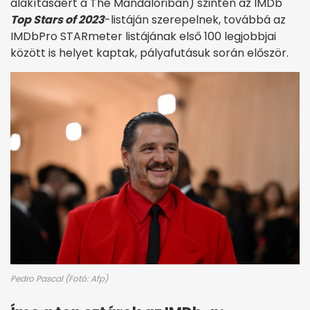
alakításáért a The Mandalóriban) szintén az IMDb
Top Stars of 2023
-listáján szerepelnek, továbbá az
IMDbPro STARmeter listájának első 100 legjobbjai
között is helyet kaptak, pályafutásuk során először.
Pedro Pascal (Fotó: Afp)