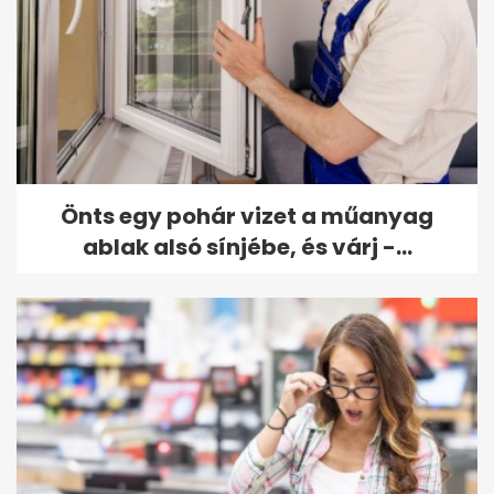
Önts egy pohár vizet a műanyag
ablak alsó sínjébe, és várj -...