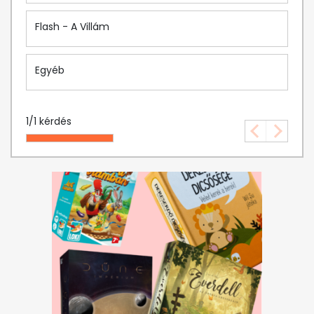
Flash - A Villám
Egyéb
1
/
1
kérdés