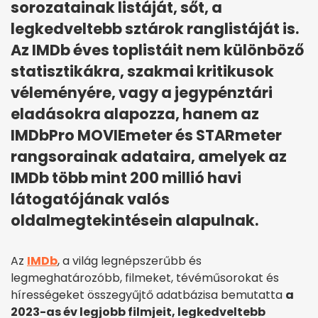
sorozatainak listáját, sőt, a
legkedveltebb sztárok ranglistáját is.
Az IMDb éves toplistáit nem különböző
statisztikákra, szakmai kritikusok
véleményére, vagy a jegypénztári
eladásokra alapozza, hanem az
IMDbPro MOVIEmeter és STARmeter
rangsorainak adataira, amelyek az
IMDb több mint 200 millió havi
látogatójának valós
oldalmegtekintésein alapulnak.
Az
IMDb
, a világ legnépszerűbb és
legmeghatározóbb, filmeket, tévéműsorokat és
hírességeket összegyűjtő adatbázisa bemutatta
a
2023-as év legjobb filmjeit, legkedveltebb