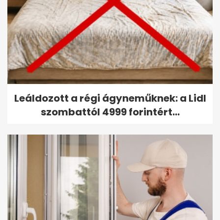
Leáldozott a régi ágyneműknek: a Lidl
szombattól 4999 forintért...