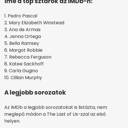
Íme a top sztárok az IMDb-n:
1. Pedro Pascal
2. Mary Elizabeth Winstead
3. Ana de Armas
4. Jenna Ortega
5. Bella Ramsey
6. Margot Robbie
7. Rebecca Ferguson
8. Katee Sackhoff
9. Carla Gugino
10. Cillian Murphy
A legjobb sorozatok
Az IMDb a legjobb sorozatokat is listázta, nem
meglepő módon a The Last of Us-szal az első
helyen.