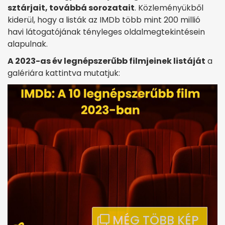
sztárjait, továbbá sorozatait
. Közleményükből
kiderül, hogy a listák az IMDb több mint 200 millió
havi látogatójának tényleges oldalmegtekintésein
alapulnak.
A 2023-as év legnépszerűbb filmjeinek listáját
a
galériára kattintva mutatjuk: