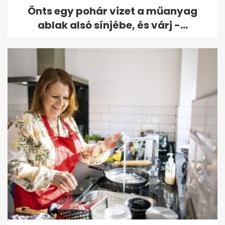
Önts egy pohár vizet a műanyag
ablak alsó sínjébe, és várj -...