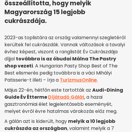
összeállította, hogy melyik
Magyarország 15 legjobb
cukrászdája.
2023-as toplistára az ország valamennyi szegletéről
kerültek fel cukrászdák. Vannak változások a tavalyi
évhez képest, viszont a ranglistát Év Cukrászdája
díjjal
továbbra is az óbudai Málna The Pastry
shop vezeti
. A Hungarian Pasty Shop Best of The
Best elismerés pedig továbbra is a váci Mihályi
Patisserie-t illeti – írja a
TurizmusOnline
.
Május 22-én, hétfőn este tartották az
Audi-Dining
Guide Év Étterme
Díjátadó Gálát
, a hazai
gasztronómiai élet legjelentősebb eseményét,
melyet évről évre hatalmas várakozás előz meg.
A gálán azt is kiderült, hogy
melyik a 10 legjobb
cukrászda az országban
, valamint melyik a 7