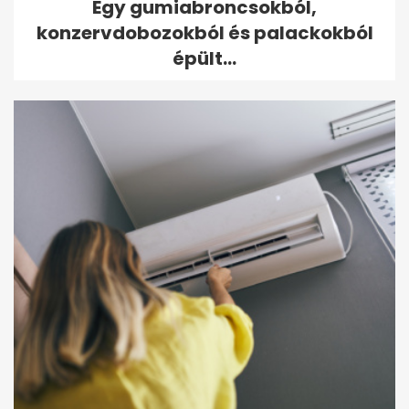
Egy gumiabroncsokból,
konzervdobozokból és palackokból
épült...