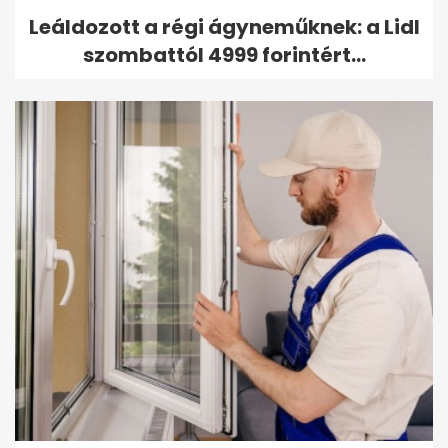
Leáldozott a régi ágyneműknek: a Lidl
szombattól 4999 forintért...