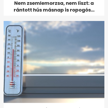
Nem zsemlemorzsa, nem liszt: a
rántott hús másnap is ropogós...