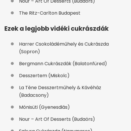
Nour – Art Of Desserts (Budaörs)
The Ritz-Carlton Budapest
Ezek a legjobb vidéki cukrászdák
Harrer Csokoládéműhely és Cukrászda
(Sopron)
Bergmann Cukrászdák (Balatonfüred)
Desszertem (Miskolc)
La Tène Desszertműhely & Kávéház
(Badacsony)
Mónisüti (Gyenesdiás)
Nour – Art Of Desserts (Budaörs)