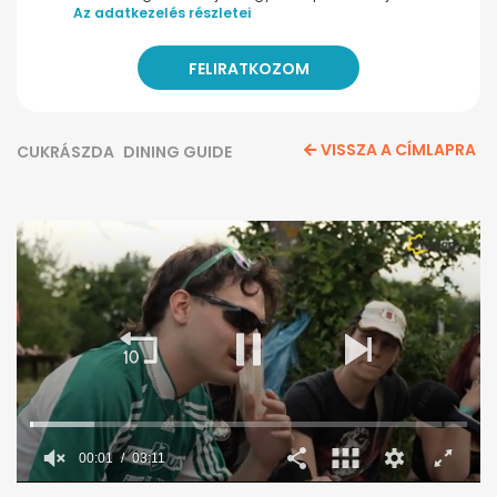
Az adatkezelés részletei
VISSZA A CÍMLAPRA
CUKRÁSZDA
DINING GUIDE
00:02
03:11
0