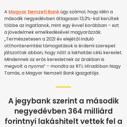
A
Magyar Nemzeti Bank
úgy számol, hogy idén a
második negyedévben átlagosan 13,3%-kal kerültek
többe az ingatlanok, mint egy évvel korábban – ezt
a jövedelmek emelkedésével magyarázzák.
„Természetesen a 2021 év elejétől induló
otthonteremtési támogatások is érdemi szerepet
játszottak abban, hogy nőtt a lakhatási célú kereslet.
Mindennek az erős keresletnek az árakban is
megvolt a nyoma” – mondta az RTL Híradóban Nagy
Tamás, a Magyar Nemzeti Bank igazgatója.
A jegybank szerint a második
negyedévben 364 milliárd
forintnyi lakáshitelt vettek fel a