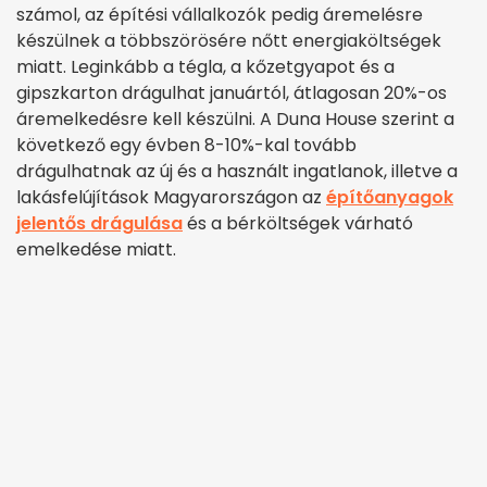
számol, az építési vállalkozók pedig áremelésre
készülnek a többszörösére nőtt energiaköltségek
miatt. Leginkább a tégla, a kőzetgyapot és a
gipszkarton drágulhat januártól, átlagosan 20%-os
áremelkedésre kell készülni. A Duna House szerint a
következő egy évben 8-10%-kal tovább
drágulhatnak az új és a használt ingatlanok, illetve a
lakásfelújítások Magyarországon az
építőanyagok
jelentős drágulása
és a bérköltségek várható
emelkedése miatt.