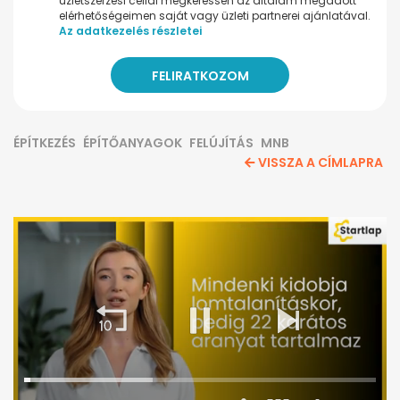
üzletszerzési céllal megkeressen az általam megadott
elérhetőségeimen saját vagy üzleti partnerei ajánlatával.
Az adatkezelés részletei
ÉPÍTKEZÉS
ÉPÍTŐANYAGOK
FELÚJÍTÁS
MNB
VISSZA A CÍMLAPRA