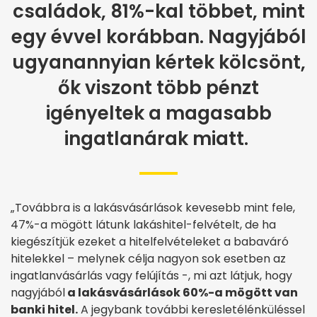
családok, 81%-kal többet, mint
egy évvel korábban. Nagyjából
ugyanannyian kértek kölcsönt,
ők viszont több pénzt
igényeltek a magasabb
ingatlanárak miatt.
„Továbbra is a lakásvásárlások kevesebb mint fele,
47%-a mögött látunk lakáshitel-felvételt, de ha
kiegészítjük ezeket a hitelfelvételeket a babaváró
hitelekkel – melynek célja nagyon sok esetben az
ingatlanvásárlás vagy felújítás -, mi azt látjuk, hogy
nagyjából
a lakásvásárlások 60%-a mögött van
banki hitel.
A jegybank további keresletélénküléssel