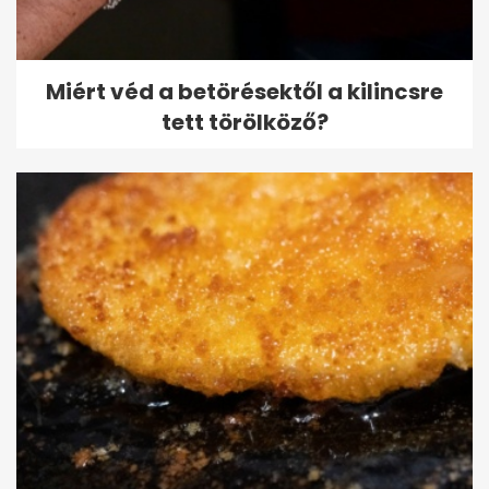
Miért véd a betörésektől a kilincsre
tett törölköző?