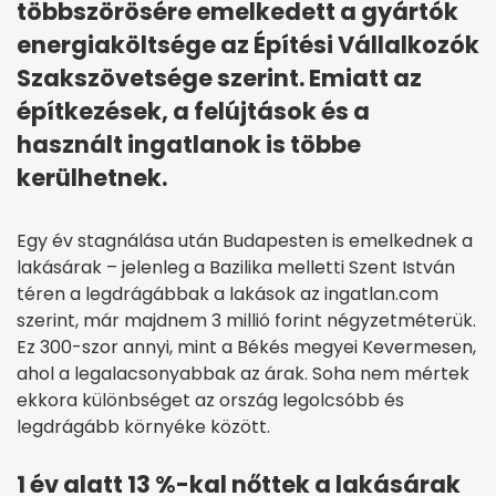
többszörösére emelkedett a gyártók
energiaköltsége az Építési Vállalkozók
Szakszövetsége szerint. Emiatt az
építkezések, a felújtások és a
használt ingatlanok is többe
kerülhetnek.
Egy év stagnálása után Budapesten is emelkednek a
lakásárak – jelenleg a Bazilika melletti Szent István
téren a legdrágábbak a lakások az ingatlan.com
szerint, már majdnem 3 millió forint négyzetméterük.
Ez 300-szor annyi, mint a Békés megyei Kevermesen,
ahol a legalacsonyabbak az árak. Soha nem mértek
ekkora különbséget az ország legolcsóbb és
legdrágább környéke között.
1 év alatt 13 %-kal nőttek a lakásárak