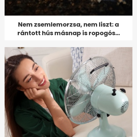
Nem zsemlemorzsa, nem liszt: a
rántott hús másnap is ropogós...