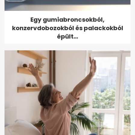
Egy gumiabroncsokból,
konzervdobozokból és palackokból
épült...