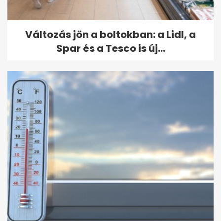
Változás jön a boltokban: a Lidl, a
Spar és a Tesco is új...