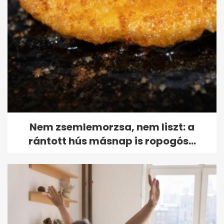
Nem zsemlemorzsa, nem liszt: a
rántott hús másnap is ropogós...