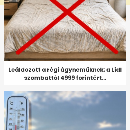
Leáldozott a régi ágyneműknek: a Lidl
szombattól 4999 forintért...