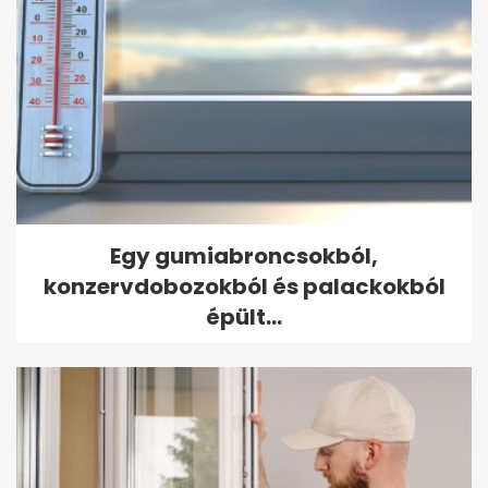
Egy gumiabroncsokból,
konzervdobozokból és palackokból
épült...