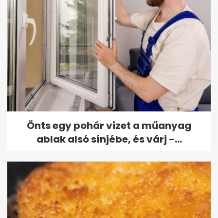
Önts egy pohár vizet a műanyag
ablak alsó sínjébe, és várj -...