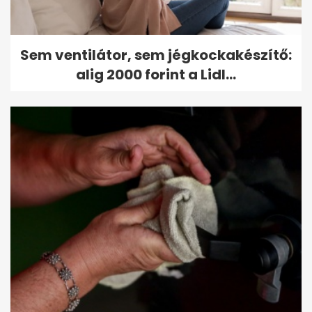
Sem ventilátor, sem jégkockakészítő:
alig 2000 forint a Lidl...