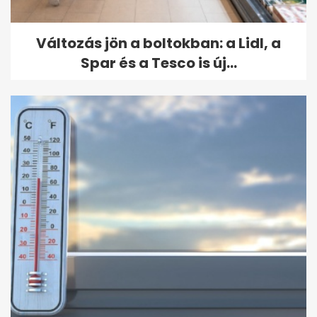
Változás jön a boltokban: a Lidl, a
Spar és a Tesco is új...