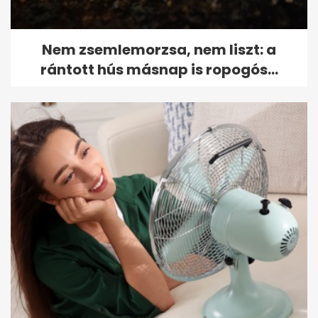
Nem zsemlemorzsa, nem liszt: a
rántott hús másnap is ropogós...