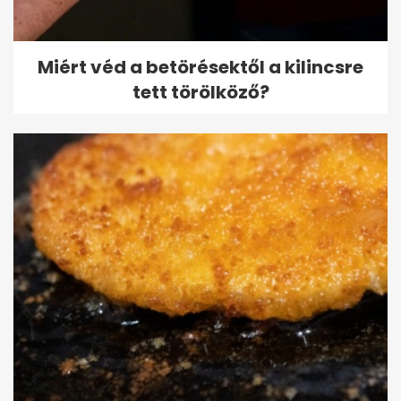
Miért véd a betörésektől a kilincsre
tett törölköző?