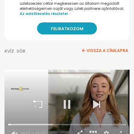
üzletszerzési céllal megkeressen az általam megadott
elérhetőségeimen saját vagy üzleti partnerei ajánlatával.
Az adatkezelés részletei
VISSZA A CÍMLAPRA
KVÍZ
SÖR
00:02
01:13