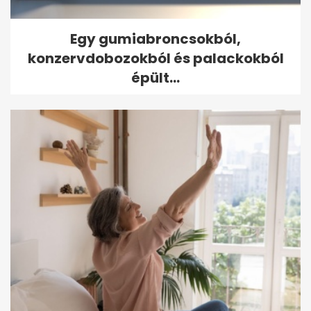
Egy gumiabroncsokból,
konzervdobozokból és palackokból
épült...