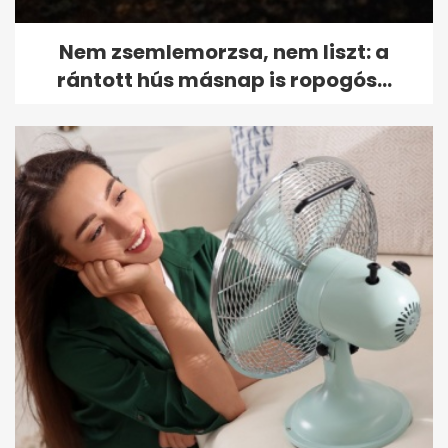
Nem zsemlemorzsa, nem liszt: a
rántott hús másnap is ropogós...