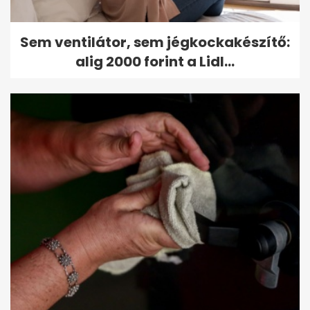
Sem ventilátor, sem jégkockakészítő:
alig 2000 forint a Lidl...