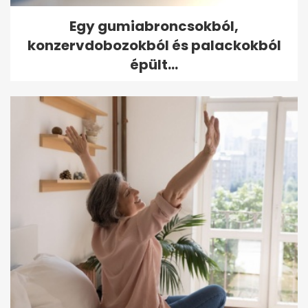
Egy gumiabroncsokból,
konzervdobozokból és palackokból
épült...