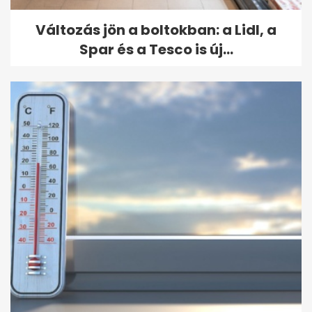
Változás jön a boltokban: a Lidl, a
Spar és a Tesco is új...