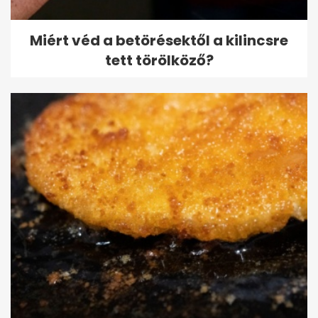
Miért véd a betörésektől a kilincsre
tett törölköző?