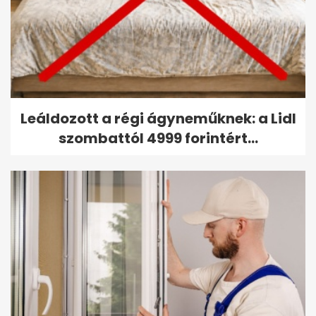
Leáldozott a régi ágyneműknek: a Lidl
szombattól 4999 forintért...