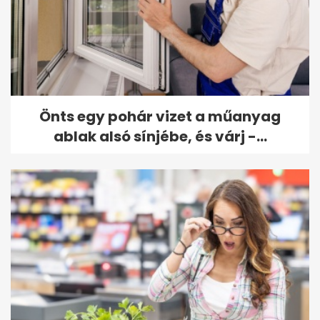
Önts egy pohár vizet a műanyag
ablak alsó sínjébe, és várj -...