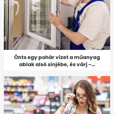
Önts egy pohár vizet a műanyag
ablak alsó sínjébe, és várj -...