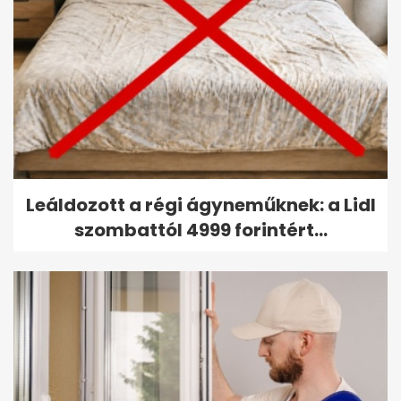
Leáldozott a régi ágyneműknek: a Lidl
szombattól 4999 forintért...