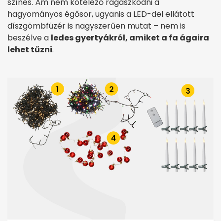
színes. Ám nem kötelező ragaszkodni a
hagyományos égősor, ugyanis a LED-del ellátott
díszgömbfüzér is nagyszerűen mutat – nem is
beszélve a
ledes gyertyákról, amiket a fa ágaira
lehet tűzni
.