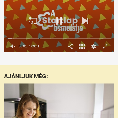
0
seconds
of
9
minutes,
AJÁNLJUK MÉG:
41
seconds