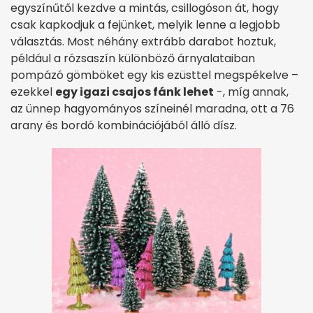
egyszínűtől kezdve a mintás, csillogóson át, hogy
csak kapkodjuk a fejünket, melyik lenne a legjobb
választás. Most néhány extrább darabot hoztuk,
például a rózsaszín különböző árnyalataiban
pompázó gömböket egy kis ezüsttel megspékelve –
ezekkel
egy igazi csajos fánk lehet
-, míg annak,
az ünnep hagyományos színeinél maradna, ott a 76
arany és bordó kombinációjából álló dísz.