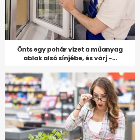
Önts egy pohár vizet a műanyag
ablak alsó sínjébe, és várj -...