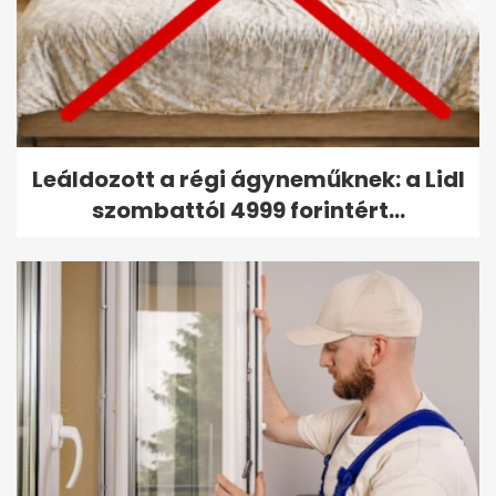
Leáldozott a régi ágyneműknek: a Lidl
szombattól 4999 forintért...