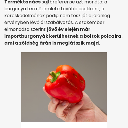
Terméktanács
sajtóreferense azt mondta: a
burgonya termőterülete tovább csökkent, a
kereskedelmének pedig nem tesz jót a jelenleg
érvényben lévő árszabályozás. A szakember
elmondása szerint
jövő év elején már
importburgonyák kerülhetnek a boltok polcaira,
ami a zöldség árán is meglátszik majd.