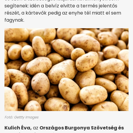
segítenek: idén a belvíz elvitte a termés jelentős
részét, a kártevők pedig az enyhe tél miatt el sem
fagynak.
Fotó: Gettty Images
Kulich Éva,
az
Országos Burgonya Szövetség és