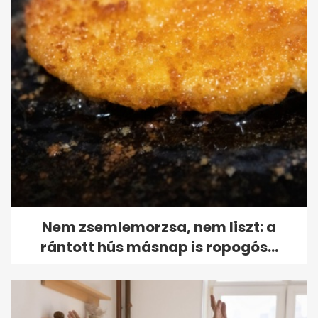
Nem zsemlemorzsa, nem liszt: a
rántott hús másnap is ropogós...