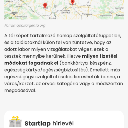
Forrás: app.targenta.org
A térképet tartalmazó honlap szolgáltatófüggetlen,
és a találatoknál külön fel van tüntetve, hogy az
adott labor milyen vizsgálatokat végez, ezek a
tesztek mennyibe kerülnek, illetve
milyen fizetési
módokat fogadnak el
(bankkártya, készpénz,
egészségkártya/egészségbiztosítás). Emellett más
egészségügyi szolgáltatások is kereshetők benne, a
város/körzet, az orvosi kategória vagy a módszertan
megadásával.