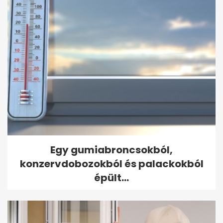
Egy gumiabroncsokból,
konzervdobozokból és palackokból
épült...