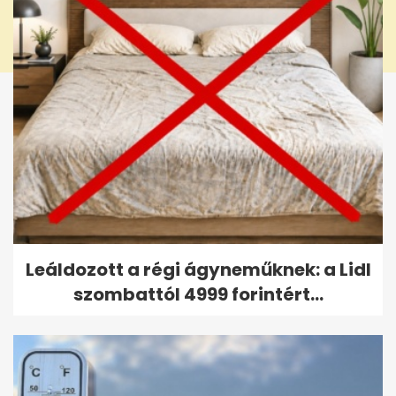
Leáldozott a régi ágyneműknek: a Lidl
szombattól 4999 forintért...