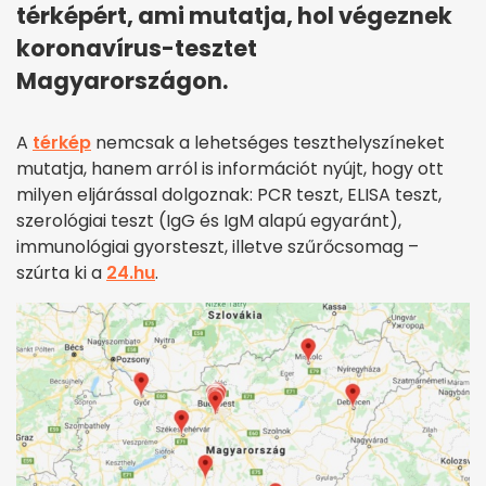
térképért, ami mutatja, hol végeznek
koronavírus-tesztet
Magyarországon.
A
térkép
nemcsak a lehetséges teszthelyszíneket
mutatja, hanem arról is információt nyújt, hogy ott
milyen eljárással dolgoznak: PCR teszt, ELISA teszt,
szerológiai teszt (IgG és IgM alapú egyaránt),
immunológiai gyorsteszt, illetve szűrőcsomag –
szúrta ki a
24.hu
.