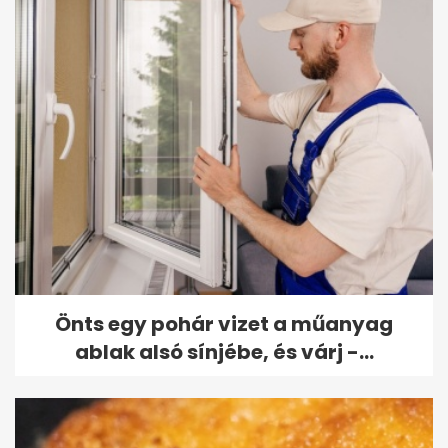
Önts egy pohár vizet a műanyag
ablak alsó sínjébe, és várj -...