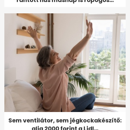
rántott hús másnap is ropogós...
Sem ventilátor, sem jégkockakészítő:
alig 2000 forint a Lidl...