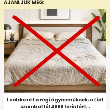
AJÁNLJUK MÉG:
Leáldozott a régi ágyneműknek: a Lidl
szombattól 4999 forintért...