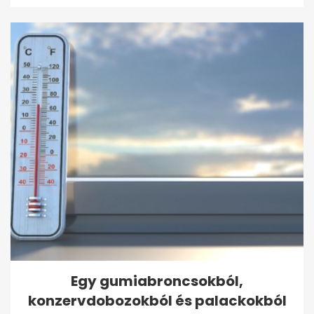
Egy gumiabroncsokból,
konzervdobozokból és palackokból