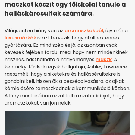
maszkot készít egy főiskolai tanuló a
halláskárosultak számára.
Világszinten hiány van az
arcmaszkokból
, így már a
luxusmárkák
is azt tervezik, hogy átállnak ennek
gyártására. Ez mind szép és jó, az azonban csak
kevesek fejében fordul meg, hogy nem mindenkinek
hasznos, használható a hagyományos
maszk
. A
kentuckyi főiskola egyik hallgatója, Ashley Lawrence
ráeszmélt, hogy a siketekre és hallássérültekre is
gondolni kell, hiszen ők a beszédolvasásra, az ajkak
kémlelésére támaszkodnak a kommunikáció közben.
A lány mostanában azzal tölti a szabadidejét, hogy
arcmaszkokat varrjon nekik.