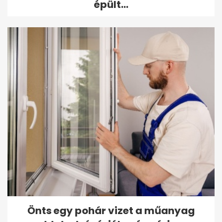
épült...
Önts egy pohár vizet a műanyag