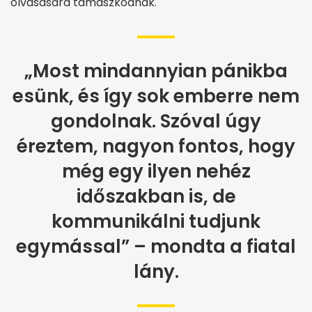
olvasására támaszkodnak.
„Most mindannyian pánikba
esünk, és így sok emberre nem
gondolnak. Szóval úgy
éreztem, nagyon fontos, hogy
még egy ilyen nehéz
időszakban is, de
kommunikálni tudjunk
egymással” – mondta a fiatal
lány.