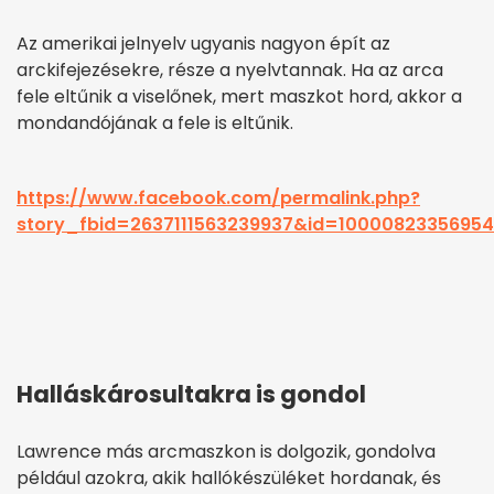
Az amerikai jelnyelv ugyanis nagyon épít az
arckifejezésekre, része a nyelvtannak. Ha az arca
fele eltűnik a viselőnek, mert maszkot hord, akkor a
mondandójának a fele is eltűnik.
https://www.facebook.com/permalink.php?
story_fbid=2637111563239937&id=1000082335695
Halláskárosultakra is gondol
Lawrence más arcmaszkon is dolgozik, gondolva
például azokra, akik hallókészüléket hordanak, és