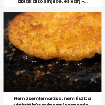
ablak alsó sínjébe, és várj -...
Nem zsemlemorzsa, nem liszt: a