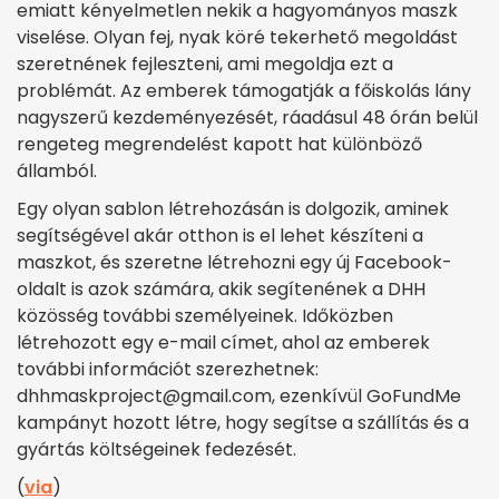
emiatt kényelmetlen nekik a hagyományos maszk
viselése. Olyan fej, nyak köré tekerhető megoldást
szeretnének fejleszteni, ami megoldja ezt a
problémát. Az emberek támogatják a főiskolás lány
nagyszerű kezdeményezését, ráadásul 48 órán belül
rengeteg megrendelést kapott hat különböző
államból.
Egy olyan sablon létrehozásán is dolgozik, aminek
segítségével akár otthon is el lehet készíteni a
maszkot, és szeretne létrehozni egy új Facebook-
oldalt is azok számára, akik segítenének a DHH
közösség további személyeinek. Időközben
létrehozott egy e-mail címet, ahol az emberek
további információt szerezhetnek:
dhhmaskproject@gmail.com, ezenkívül GoFundMe
kampányt hozott létre, hogy segítse a szállítás és a
gyártás költségeinek fedezését.
(
via
)