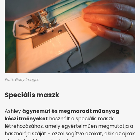
Fotó: Getty Images
Speciális maszk
Ashley
ágyneműt és megmaradt műanyag
készítményeket
használt a speciális maszk
létrehozásához, amely egyértelműen megmutatja a
használója száját – ezzel segítve azokat, akik az ajkak