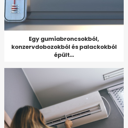
Egy gumiabroncsokból,
konzervdobozokból és palackokból
épült...