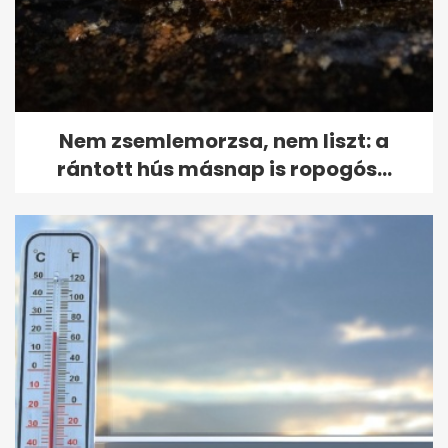
Nem zsemlemorzsa, nem liszt: a
rántott hús másnap is ropogós...