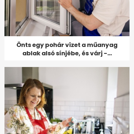
Önts egy pohár vizet a műanyag
ablak alsó sínjébe, és várj -...