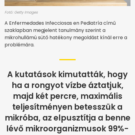
Fotó: Getty Images
A Enfermedades Infecciosas en Pediatría című
szaklapban megjelent tanulmány szerint a
mikrohullámú sütő hatékony megoldást kínál erre a
problémára.
A kutatások kimutatták, hogy
ha a rongyot vízbe áztatjuk,
majd két percre, maximális
teljesítményen betesszük a
mikróba, az elpusztítja a benne
lévő mikroorganizmusok 99%-