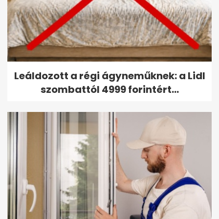
Leáldozott a régi ágyneműknek: a Lidl
szombattól 4999 forintért...