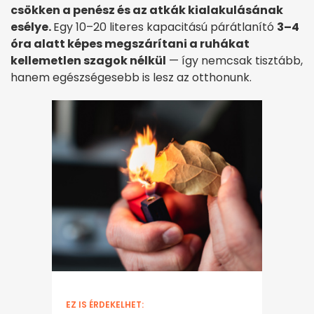
csökken a penész és az atkák kialakulásának
esélye.
Egy 10–20 literes kapacitású párátlanító
3–4
óra alatt képes megszárítani a ruhákat
kellemetlen szagok nélkül
— így nemcsak tisztább,
hanem egészségesebb is lesz az otthonunk.
EZ IS ÉRDEKELHET: