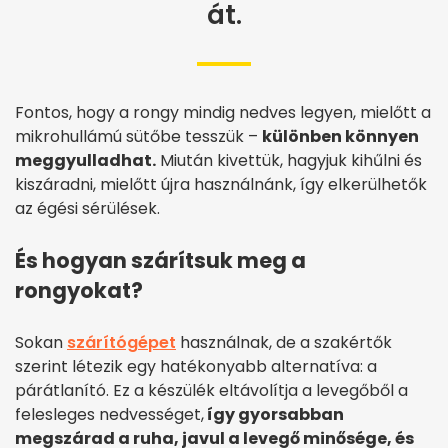
át.
Fontos, hogy a rongy mindig nedves legyen, mielőtt a
mikrohullámú sütőbe tesszük –
különben könnyen
meggyulladhat.
Miután kivettük, hagyjuk kihűlni és
kiszáradni, mielőtt újra használnánk, így elkerülhetők
az égési sérülések.
És hogyan szárítsuk meg a
rongyokat?
Sokan
szárítógépet
használnak, de a szakértők
szerint létezik egy hatékonyabb alternatíva: a
párátlanító. Ez a készülék eltávolítja a levegőből a
felesleges nedvességet,
így gyorsabban
megszárad a ruha, javul a levegő minősége, és