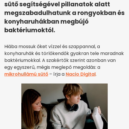
sütő segítségével pillanatok alatt
megszabadulhatunk a rongyokban és
konyharuhákban megbújó
baktériumoktól.
Hiába mossuk őket vízzel és szappannal, a
konyharuhák és törlőkendők gyakran tele maradnak
baktériumokkal. A szakértők szerint azonban van
egy egyszerű, mégis meglepő megoldás: a
mikrohullámú sütő
– írja a
Nacio Digital
.