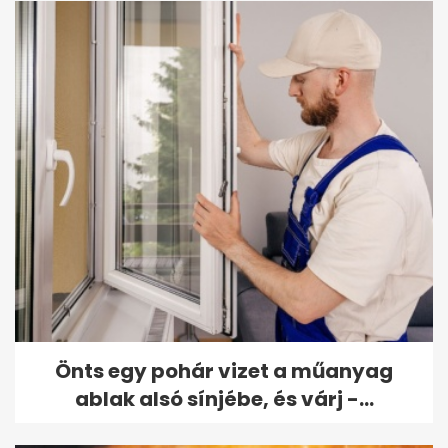
Önts egy pohár vizet a műanyag
ablak alsó sínjébe, és várj -...