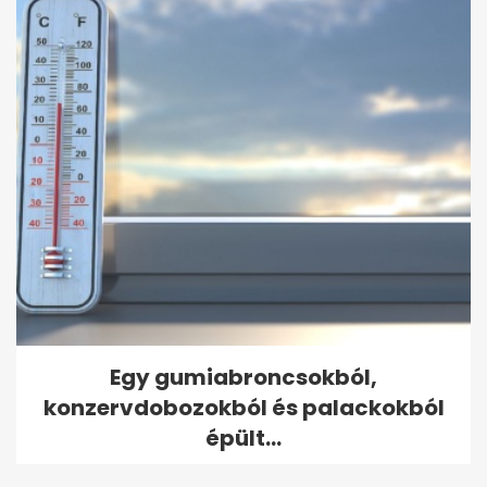
Egy gumiabroncsokból,
konzervdobozokból és palackokból
épült...