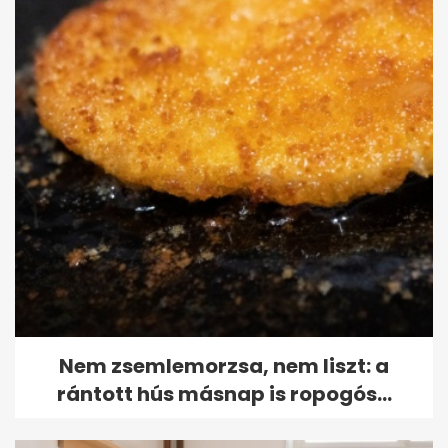
Nem zsemlemorzsa, nem liszt: a
rántott hús másnap is ropogós...