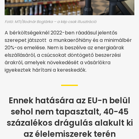
Fotó: MTI/Bodnár Boglárka – a kép csak illusztráció
A bérköltségeknél 2022-ben ráadásul jelentős
szerepet játszott a munkaerőhiány és a minimálbér
20%-os emelése. Nem is beszélve az energiaárak
elszállásáról, a csúcsokat döntögető beszerzési
árakról, amelyek növekedését a vásárlókra
igyekeztek hárítani a kereskedők.
Ennek hatására az EU-n belül
sehol nem tapasztalt, 40-45
százalékos drágulás alakult ki
az élelemiszerek terén