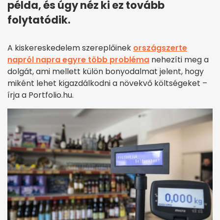
példa, és úgy néz ki ez tovább
folytatódik.
A kiskereskedelem szereplőinek
országszerte
napról napra egyre több probléma
nehezíti meg a
dolgát, ami mellett külön bonyodalmat jelent, hogy
miként lehet kigazdálkodni a növekvő költségeket –
írja a Portfolio.hu.