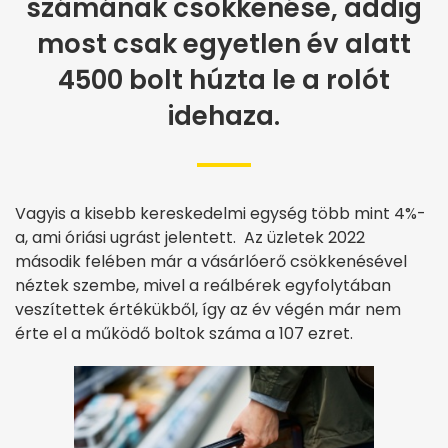
számának csökkenése, addig
most csak egyetlen év alatt
4500 bolt húzta le a rolót
idehaza.
Vagyis a kisebb kereskedelmi egység több mint 4%-
a, ami óriási ugrást jelentett. Az üzletek 2022
második felében már a vásárlóerő csökkenésével
néztek szembe, mivel a reálbérek egyfolytában
veszítettek értékükből, így az év végén már nem
érte el a működő boltok száma a 107 ezret.