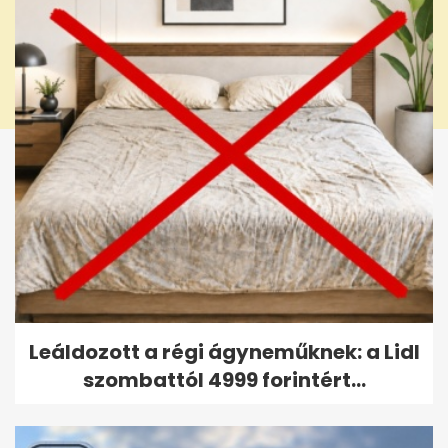
Leáldozott a régi ágyneműknek: a Lidl
szombattól 4999 forintért...