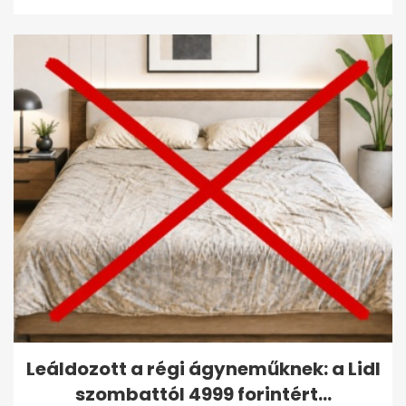
Leáldozott a régi ágyneműknek: a Lidl
szombattól 4999 forintért...