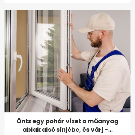
Önts egy pohár vizet a műanyag
ablak alsó sínjébe, és várj -...