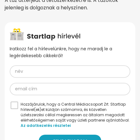
A tűz átterjedt a tetőszerkezetre is. A tűzoltók
jelenleg is dolgoznak a helyszínen.
Iratkozz fel a hírlevelünkre, hogy ne maradj le a
legérdekesebb cikkekről!
Hozzájárulok, hogy a Central Médiacsoport Zrt. Startlap
hírlevel(ek)et küldjön számomra, és közvetlen
üzletszerzési céllal megkeressen az általam megadott
elérhetőségeimen saját vagy üzleti partnerei ajánlatával.
Az adatkezelés részletei