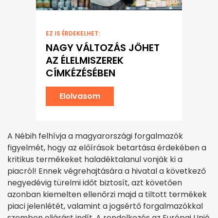
EZ IS ÉRDEKELHET:
NAGY VÁLTOZÁS JÖHET
AZ ÉLELMISZEREK
CÍMKÉZÉSÉBEN
Elolvasom
A Nébih felhívja a magyarországi forgalmazók
figyelmét, hogy az előírások betartása érdekében a
kritikus termékeket haladéktalanul vonják ki a
piacról! Ennek végrehajtására a hivatal a következő
negyedévig türelmi időt biztosít, azt követően
azonban kiemelten ellenőrzi majd a tiltott termékek
piaci jelenlétét, valamint a jogsértő forgalmazókkal
szemben eljárást indít. A rendelkezés az Európai Unió