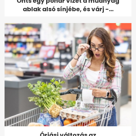
Önts egy pohár vizet a műanyag
ablak alsó sínjébe, és várj -...
Óriási változás az