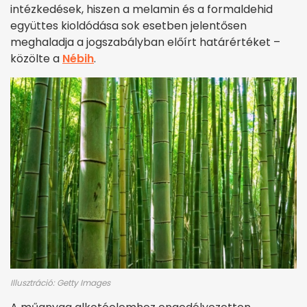
intézkedések, hiszen a melamin és a formaldehid
együttes kioldódása sok esetben jelentősen
meghaladja a jogszabályban előírt határértéket –
közölte a
Nébih
.
Illusztráció: Getty Images