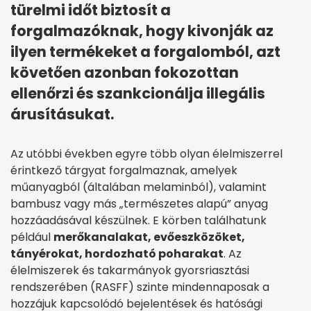
türelmi időt biztosít a
forgalmazóknak, hogy kivonják az
ilyen termékeket a forgalomból, azt
követően azonban fokozottan
ellenőrzi és szankcionálja illegális
árusításukat.
Az utóbbi években egyre több olyan élelmiszerrel
érintkező tárgyat forgalmaznak, amelyek
műanyagból (általában melaminból), valamint
bambusz vagy más „természetes alapú” anyag
hozzáadásával készülnek. E körben találhatunk
például
merőkanalakat, evőeszközöket,
tányérokat, hordozható poharakat
. Az
élelmiszerek és takarmányok gyorsriasztási
rendszerében (RASFF) szinte mindennaposak a
hozzájuk kapcsolódó bejelentések és hatósági