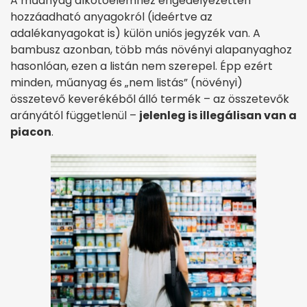
A műanyag alkotóelemhez engedélyezetten
hozzáadható anyagokról (ideértve az
adalékanyagokat is) külön uniós jegyzék van. A
bambusz azonban, több más növényi alapanyaghoz
hasonlóan, ezen a listán nem szerepel. Épp ezért
minden, műanyag és „nem listás” (növényi)
összetevő keverékéből álló termék – az összetevők
arányától függetlenül –
jelenleg is illegálisan van a
piacon
.