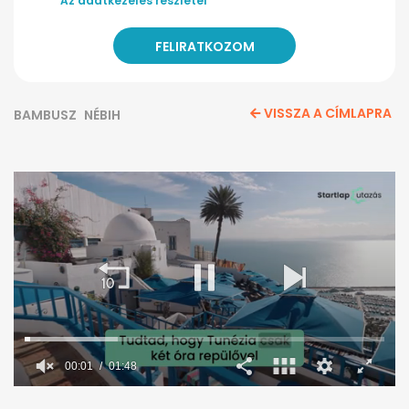
Az adatkezelés részletei
VISSZA A CÍMLAPRA
BAMBUSZ
NÉBIH
00:02
01:48
0
seconds