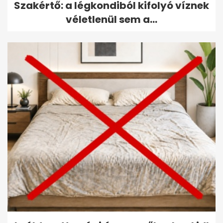
Szakértő: a légkondiból kifolyó víznek
véletlenül sem a...