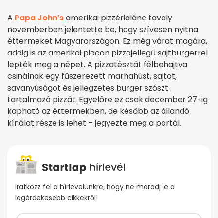
A
Papa John’s
amerikai pizzérialánc tavaly
novemberben jelentette be, hogy szívesen nyitna
éttermeket Magyarországon. Ez még várat magára,
addig is az amerikai piacon pizzajellegű sajtburgerrel
lepték meg a népet. A pizzatésztát félbehajtva
csinálnak egy fűszerezett marhahúst, sajtot,
savanyúságot és jellegzetes burger szószt
tartalmazó pizzát. Egyelőre ez csak december 27-ig
kapható az éttermekben, de később az állandó
kínálat része is lehet – jegyezte meg a portál.
Iratkozz fel a hírlevelünkre, hogy ne maradj le a
legérdekesebb cikkekről!