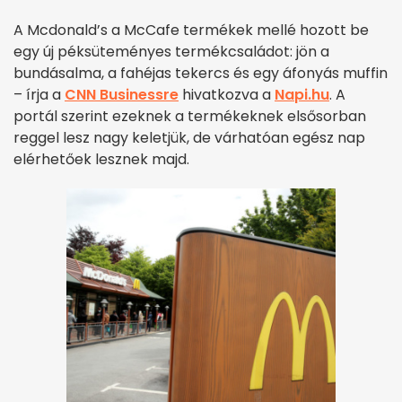
A Mcdonald’s a McCafe termékek mellé hozott be
egy új péksüteményes termékcsaládot: jön a
bundásalma, a fahéjas tekercs és egy áfonyás muffin
– írja a
CNN Businessre
hivatkozva a
Napi.hu
. A
portál szerint ezeknek a termékeknek elsősorban
reggel lesz nagy keletjük, de várhatóan egész nap
elérhetőek lesznek majd.