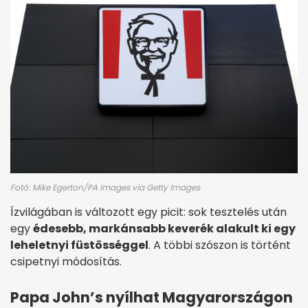
Fotó: Mike Egerton/PA Images via Getty Images
Ízvilágában is változott egy picit: sok tesztelés után
egy
édesebb, markánsabb keverék alakult ki egy
leheletnyi füstösséggel
. A többi szószon is történt
csipetnyi módosítás.
Papa John’s nyílhat Magyarországon