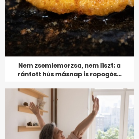
Nem zsemlemorzsa, nem liszt: a
rántott hús másnap is ropogós...