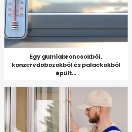
Egy gumiabroncsokból,
konzervdobozokból és palackokból
épült...