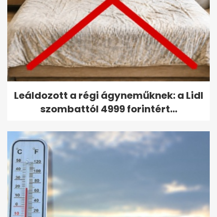
Leáldozott a régi ágyneműknek: a Lidl
szombattól 4999 forintért...