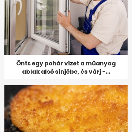
Önts egy pohár vizet a műanyag
ablak alsó sínjébe, és várj -...