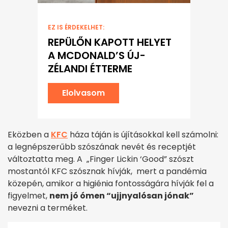
EZ IS ÉRDEKELHET:
REPÜLŐN KAPOTT HELYET
A MCDONALD’S ÚJ-
ZÉLANDI ÉTTERME
Elolvasom
Eközben a
KFC
háza táján is újításokkal kell számolni:
a legnépszerűbb szószának nevét és receptjét
változtatta meg. A „Finger Lickin ‘Good” szószt
mostantól KFC szósznak hívják, mert a pandémia
közepén, amikor a higiénia fontosságára hívják fel a
figyelmet,
nem jó ómen “ujjnyalósan jónak”
nevezni a terméket.