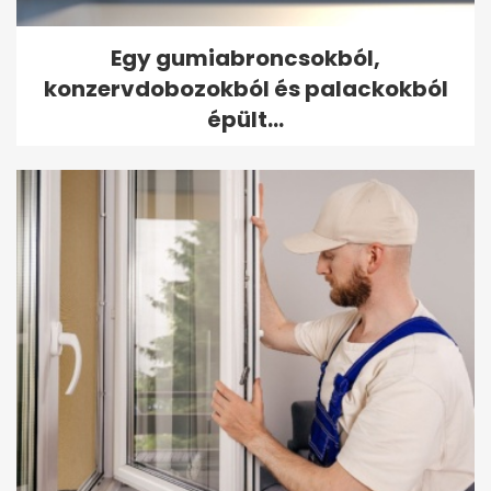
Egy gumiabroncsokból,
konzervdobozokból és palackokból
épült...