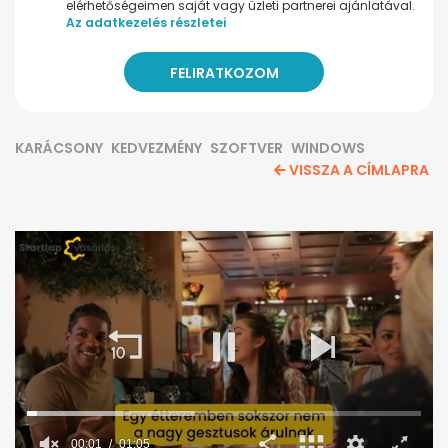
elérhetőségeimen saját vagy üzleti partnerei ajánlatával.
Az adatkezelés részletei
KARÁCSONY
KEDVEZMÉNY
SZOFTVER
WINDOWS
VISSZA A CÍMLAPRA
00:02
01:05