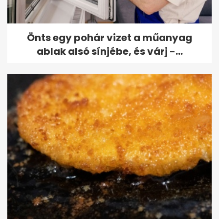
Önts egy pohár vizet a műanyag
ablak alsó sínjébe, és várj -...