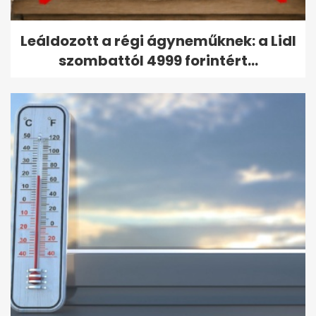
Leáldozott a régi ágyneműknek: a Lidl
szombattól 4999 forintért...