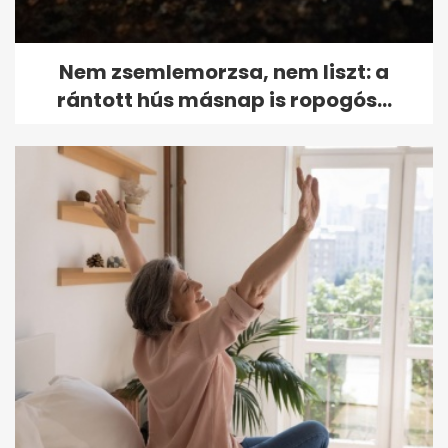
Nem zsemlemorzsa, nem liszt: a
rántott hús másnap is ropogós...