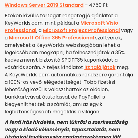
Windows Server 2019 Standard
– 4750 Ft
Ezeken kívül is tartogat rengeteg jó ajánlatot a
KeyWorlds.com, mint például a
Microsoft Visio
Professional
, a
Microsoft Project Professional
vagy
a
Microsoft Office 365 Professional
szoftverek,
amelyeket a KeysWorlds webshopjában lehet a
legolcsóbban megkapni, ha felhasználjátok a 35%
kedvezményt biztosító SPOFF35 kuponkódot a
vásárlás során. A teljes kínálatot
itt találjátok
meg.
A KeysWorlds.com automatikus rendszere garantálja
a 100%-os vevői elégedettséget. Több fizetési
lehetőség közül is választhattok az oldalon,
bankkártyával, átutalással, de PayPallel is
kiegyenlíthetitek a számlát, ami az egyik
legbiztonságosabb megoldás a világon.
A fenti írás hirdetés, nem tükrözi a szerkesztőség
vagy a kiadó véleményét, tapasztalatát, nem
újságírói tevékenység eredményeképpen jött