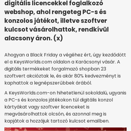
digitális licencekkel foglalkozó
webshop, ahol rengeteg PC-s és
konzolos játékot, illetve szoftver
kulcsot vásárolhattok, rendkívül
alacsony áron. (x)
Ahogyan a Black Friday a végéhez ért, úgy kezdődött
el a KeysWorlds.com oldalon a Karácsonyi vásár. A
digitális termékeket forgalmazó shopban 23
szoftvert akcióztak le, és akár 80% kedvezményt is
kaphattok a legnépszerűbbek árából.
A KeysWorlds.com-on hihetetlenül sokoldalú, ugyanis
a PC-s és konzolos játékokon túl digitális konzol
kártyákat vagy szoftver licenceket is
megvásárolhattok olcsón, és azonnal meg is
kapjátok a hozzájuk tartozó kulcsot emailben.