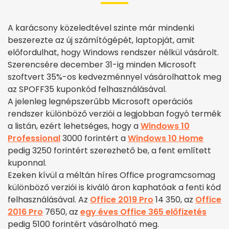
A karácsony közeledtével szinte már mindenki
beszerezte az új számítógépét, laptopját, amit
előfordulhat, hogy Windows rendszer nélkül vásárolt.
Szerencsére december 31-ig minden Microsoft
szoftvert 35%-os kedvezménnyel vásárolhattok meg
az SPOFF35 kuponkód felhasználásával.
A jelenleg legnépszerűbb Microsoft operációs
rendszer különböző verziói a legjobban fogyó termék
a listán, ezért lehetséges, hogy a
Windows 10
Professional
3000 forintért a
Windows 10 Home
pedig 3250 forintért szerezhető be, a fent említett
kuponnal.
Ezeken kívül a méltán híres Office programcsomag
különböző verziói is kiváló áron kaphatóak a fenti kód
felhasználásával. Az
Office 2019 Pro
14 350, az
Office
2016 Pro
7650, az
egy éves Office 365 előfizetés
pedig 5100 forintért vásárolható meg.