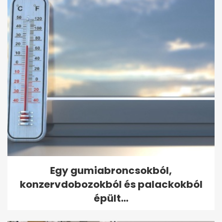
Egy gumiabroncsokból,
konzervdobozokból és palackokból
épült...