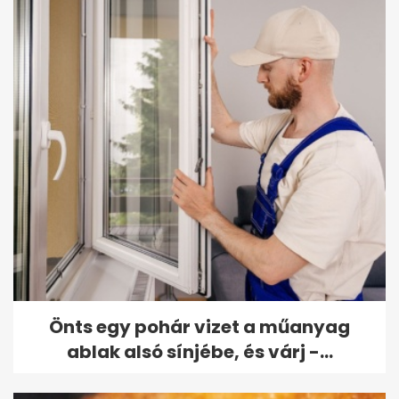
Önts egy pohár vizet a műanyag
ablak alsó sínjébe, és várj -...