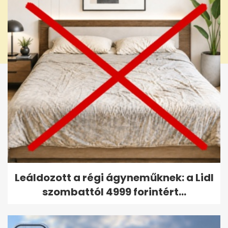
Leáldozott a régi ágyneműknek: a Lidl
szombattól 4999 forintért...