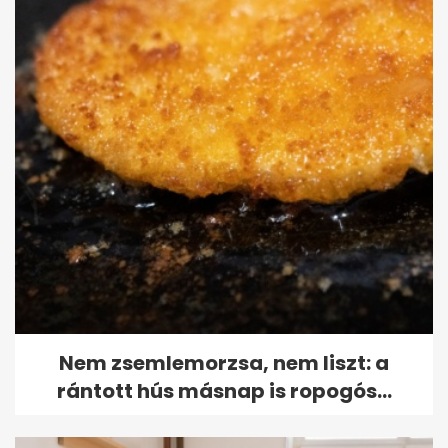
Nem zsemlemorzsa, nem liszt: a
rántott hús másnap is ropogós...