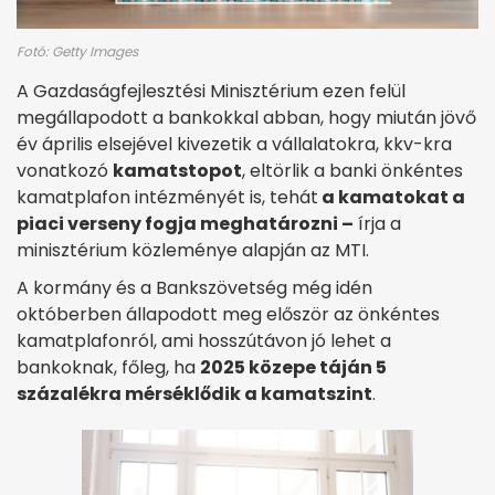
Fotó: Getty Images
A Gazdaságfejlesztési Minisztérium ezen felül
megállapodott a bankokkal abban, hogy miután jövő
év április elsejével kivezetik a vállalatokra, kkv-kra
vonatkozó
kamatstopot
, eltörlik a banki önkéntes
kamatplafon intézményét is, tehát
a kamatokat a
piaci verseny fogja meghatározni –
írja a
minisztérium közleménye alapján az MTI.
A kormány és a Bankszövetség még idén
októberben állapodott meg először az önkéntes
kamatplafonról, ami hosszútávon jó lehet a
bankoknak, főleg, ha
2025 közepe táján 5
százalékra mérséklődik a kamatszint
.