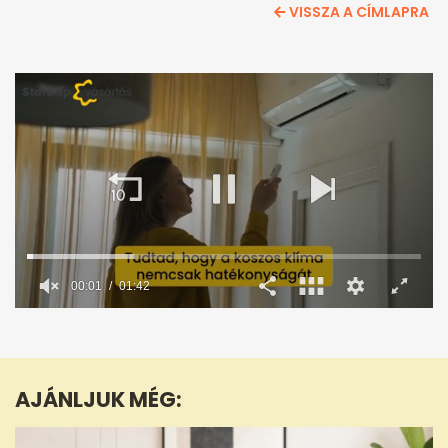
VISSZA A CÍMLAPRA
00:02
01:42
0
seconds
of
1
minute,
AJÁNLJUK MÉG:
42
seconds