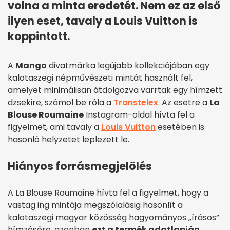
volna a minta eredetét. Nem ez az első
ilyen eset, tavaly a Louis Vuitton is
koppintott.
A
Mango
divatmárka legújabb kollekciójában egy
kalotaszegi népművészeti mintát használt fel,
amelyet minimálisan átdolgozva varrtak egy hímzett
dzsekire, számol be róla a
Transtelex
. Az esetre a
La
Blouse Roumaine
Instagram-oldal hívta fel a
figyelmet, ami tavaly a
Louis Vuitton
esetében is
hasonló helyzetet leplezett le.
Hiányos forrásmegjelölés
A La Blouse Roumaine hívta fel a figyelmet, hogy a
vastag ing mintája megszólalásig hasonlít a
kalotaszegi magyar közösség hagyományos „írásos”
hímzésére, azonban
ezt a termék adatlapján