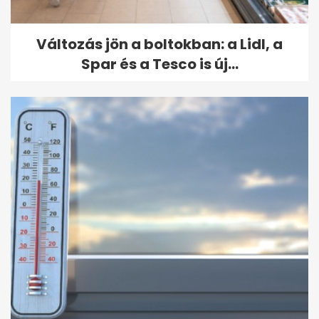
Változás jön a boltokban: a Lidl, a
Spar és a Tesco is új...