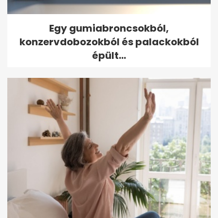
Egy gumiabroncsokból,
konzervdobozokból és palackokból
épült...