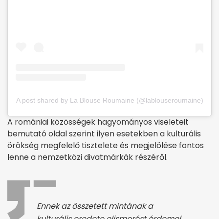
A post shared by La Blouse Roumaine (@lablouseroumaine)
A romániai közösségek hagyományos viseleteit
bemutató oldal szerint ilyen esetekben a kulturális
örökség megfelelő tisztelete és megjelölése fontos
lenne a nemzetközi divatmárkák részéről.
Ennek az összetett mintának a
kulturális eredete elismerést érdemel