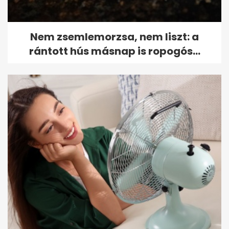
Nem zsemlemorzsa, nem liszt: a
rántott hús másnap is ropogós...