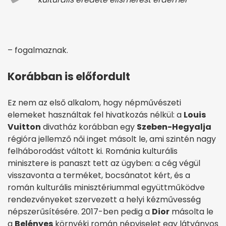
– fogalmaznak.
Korábban is előfordult
Ez nem az első alkalom, hogy népművészeti
elemeket használtak fel hivatkozás nélkül: a
Louis
Vuitton
divatház korábban egy
Szeben-Hegyalja
régióra jellemző női inget másolt le, ami szintén nagy
felháborodást váltott ki. Románia kulturális
minisztere is panaszt tett az ügyben: a cég végül
visszavonta a terméket, bocsánatot kért, és a
román kulturális minisztériummal együttműködve
rendezvényeket szervezett a helyi kézművesség
népszerűsítésére. 2017-ben pedig a
Dior
másolta le
a
Belényes
környéki román népviselet egy látványos