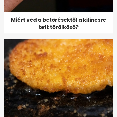
Miért véd a betörésektől a kilincsre
tett törölköző?