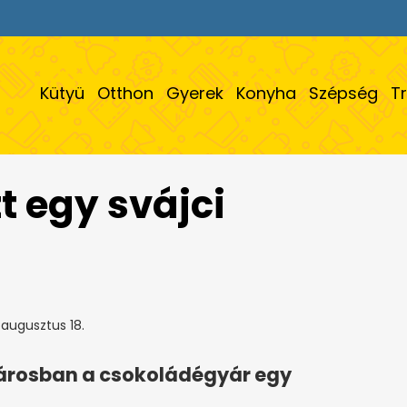
Kütyü
Otthon
Gyerek
Konyha
Szépség
T
t egy svájci
augusztus 18.
 városban a csokoládégyár egy