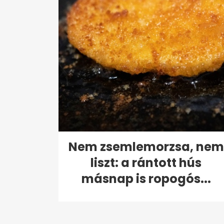
Nem zsemlemorzsa, nem
liszt: a rántott hús
másnap is ropogós...