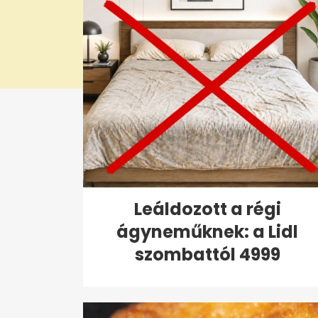
Leáldozott a régi
ágyneműknek: a Lidl
szombattól 4999
forintért...