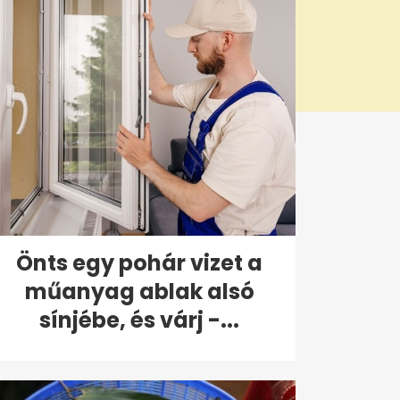
Önts egy pohár vizet a
műanyag ablak alsó
sínjébe, és várj -...