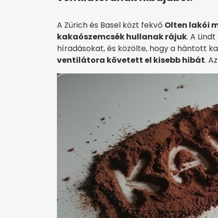
A Zürich és Basel közt fekvő
Olten lakói 
kakaószemcsék hullanak rájuk
. A Lind
híradásokat, és közölte, hogy a hántott 
ventilátora követett el kisebb hibát
. A