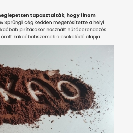
meglepetten tapasztalták
,
hogy finom
t & Sprüngli cég kedden megerősítette a helyi
kakaóbab pirításakor használt hűtőberendezés
z őrölt kakaóbabszemek a csokoládé alapja.