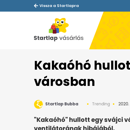
Vissza a Startlapra
Kakaóhó hullot
városban
Startlap Bubba
Trending
2020. 
"Kakaóhó" hullott egy svájci
ventilátorának hibájából.