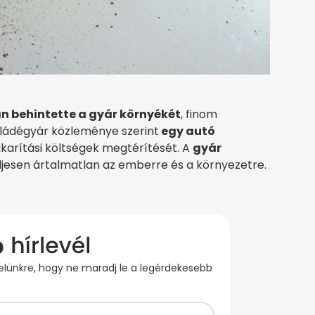
an behintette a gyár környékét
, finom
ládégyár közleménye szerint
egy autó
takarítási költségek megtérítését. A
gyár
ljesen ártalmatlan az emberre és a környezetre.
evelünkre, hogy ne maradj le a legérdekesebb