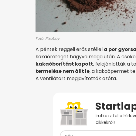
Fotó: Pixabay
A péntek reggeli erős széllel
a por gyors
kakaóréteget hagyva maga után. A csoko
kakaóborítást kapott
, felajánlották a 
termelése nem állt le
, a kakaópermet te
A ventilátort megjavították azóta.
Iratkozz fel a hírl
cikkekről!