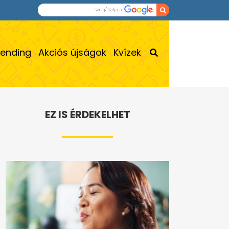
rending
Akciós újságok
Kvízek
EZ IS ÉRDEKELHET