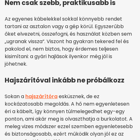
Nem csak szebb, praktikusabb is
Az egyenes kábelekkel sokkal könnyebb rendet
tartani az asztalon vagy a gép körül. Egyszerűbb
őket elvezetni, összefogni, és használat közben sem
„ugranak vissza”. Viszont ha gyakran tekered fel és
pakolod el, nem biztos, hogy érdemes teljesen
kisimítani: a gyári hajlások ilyenkor még jól is
jöhetnek.
Hajszárítóval inkább ne próbálkozz
Sokan a
hajszárítóra
esküsznek, de ez
kockázatosabb megoldás. A hő nem egyenletesen
éri a kábelt, így könnyen túlmelegedhet egy-egy
ponton, ami akár meg is olvaszthatja a burkolatot. A
meleg vizes módszer ezzel szemben egyenletesebb
és biztonságosabb, ezért működik olyan jól ez az