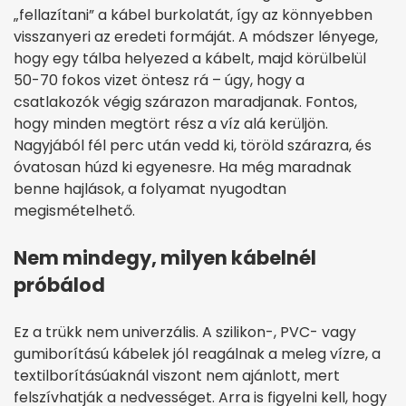
„fellazítani” a kábel burkolatát, így az könnyebben
visszanyeri az eredeti formáját. A módszer lényege,
hogy egy tálba helyezed a kábelt, majd körülbelül
50-70 fokos vizet öntesz rá – úgy, hogy a
csatlakozók végig szárazon maradjanak. Fontos,
hogy minden megtört rész a víz alá kerüljön.
Nagyjából fél perc után vedd ki, töröld szárazra, és
óvatosan húzd ki egyenesre. Ha még maradnak
benne hajlások, a folyamat nyugodtan
megismételhető.
Nem mindegy, milyen kábelnél
próbálod
Ez a trükk nem univerzális. A szilikon-, PVC- vagy
gumiborítású kábelek jól reagálnak a meleg vízre, a
textilborításúaknál viszont nem ajánlott, mert
felszívhatják a nedvességet. Arra is figyelni kell, hogy