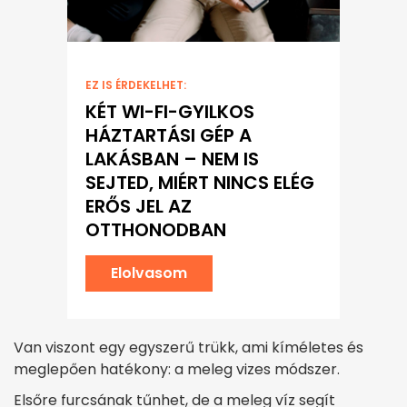
EZ IS ÉRDEKELHET:
KÉT WI-FI-GYILKOS
HÁZTARTÁSI GÉP A
LAKÁSBAN – NEM IS
SEJTED, MIÉRT NINCS ELÉG
ERŐS JEL AZ
OTTHONODBAN
Elolvasom
Van viszont egy egyszerű trükk, ami kíméletes és
meglepően hatékony: a meleg vizes módszer.
Elsőre furcsának tűnhet, de a meleg víz segít