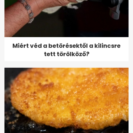
Miért véd a betörésektől a kilincsre
tett törölköző?