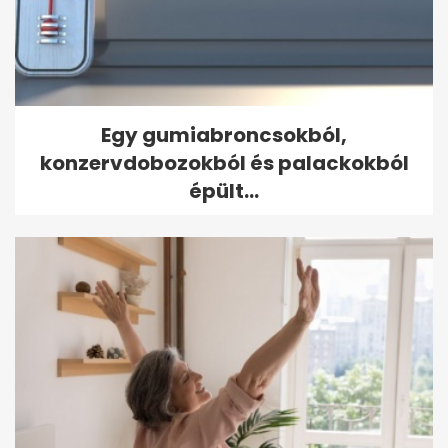
Egy gumiabroncsokból,
konzervdobozokból és palackokból
épült...