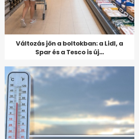
Változás jön a boltokban: a Lidl, a
Spar és a Tesco is új...