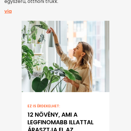
egyszerű, otthoni trükk.
via
EZ IS ÉRDEKELHET:
12 NÖVÉNY, AMI A
LEGFINOMABB ILLATTAL
ÁRASZTJA EL AZ