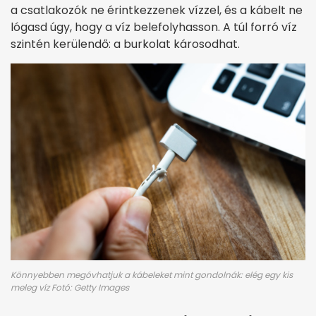
a csatlakozók ne érintkezzenek vízzel, és a kábelt ne
lógasd úgy, hogy a víz belefolyhasson. A túl forró víz
szintén kerülendő: a burkolat károsodhat.
Könnyebben megóvhatjuk a kábeleket mint gondolnák: elég egy kis
meleg víz Fotó: Getty Images