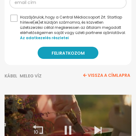
Hozzájárulok, hogy a Central Médiacsoport Zrt. Startlap
hírlevel(ek)et küldjön számomra, és közvetlen
üzletszerzési céllal megkeressen az általam megadott
elérhetőségeimen saját vagy üzleti partnerei ajánlatával.
Az adatkezelés részletei
VISSZA A CÍMLAPRA
KÁBEL
MELEG VÍZ