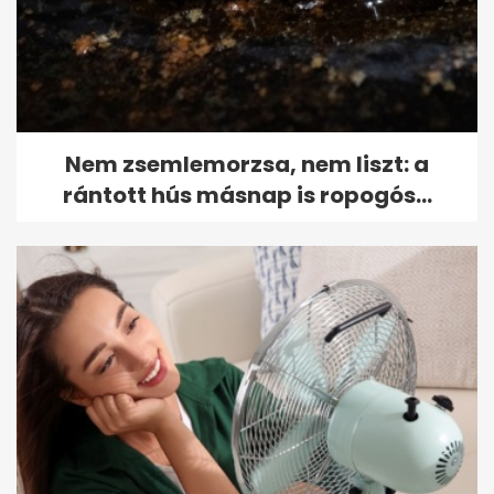
Nem zsemlemorzsa, nem liszt: a
rántott hús másnap is ropogós...