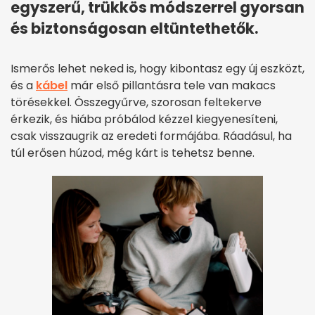
egyszerű, trükkös módszerrel gyorsan
és biztonságosan eltüntethetők.
Ismerős lehet neked is, hogy kibontasz egy új eszközt,
és a
kábel
már első pillantásra tele van makacs
törésekkel. Összegyűrve, szorosan feltekerve
érkezik, és hiába próbálod kézzel kiegyenesíteni,
csak visszaugrik az eredeti formájába. Ráadásul, ha
túl erősen húzod, még kárt is tehetsz benne.