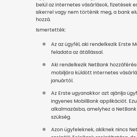
belül az internetes vásárlások, fizetések e
sikerrel vagy nem történik meg, a bank el
hozzá.
Ismertették:
Az az ügyfél, aki rendelkezik Erste 
feladata az átállással.
Aki rendelkezik NetBank hozzáféréss
mobiljára küldött internetes vásárl
januártól.
Az Erste ugyanakkor azt ajánlja ügyf
ingyenes MobilBank applikációt. Ezut
alkalmazásba, amelyhez a NetBank 
szükség.
Azon ügyfeleknek, akiknek nincs Net