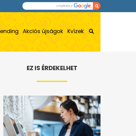
rending
Akciós újságok
Kvízek
EZ IS ÉRDEKELHET