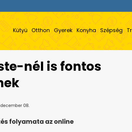
Kütyü
Otthon
Gyerek
Konyha
Szépség
T
ste-nél is fontos
nek
 december 08.
ítés folyamata az online