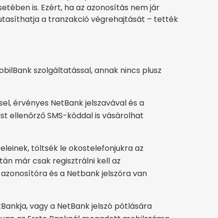
setében is. Ezért, ha az azonosítás nem jár
utasíthatja a tranzakció végrehajtását – tették
MobilBank szolgáltatással, annak nincs plusz
el, érvényes NetBank jelszavával és a
ást ellenőrző SMS-kóddal is vásárolhat
eleinek, töltsék le okostelefonjukra az
án már csak regisztrálni kell az
azonosítóra és a Netbank jelszóra van
Bankja, vagy a NetBank jelszó pótlására