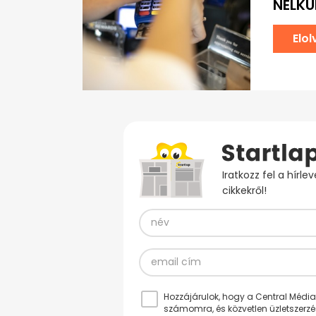
NÉLKÜ
Elo
Iratkozz fel a hírl
cikkekről!
Hozzájárulok, hogy a Central Médiacs
számomra, és közvetlen üzletszerz