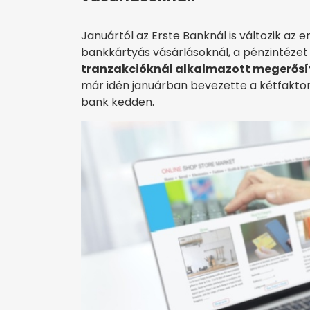
Januártól az Erste Banknál is változik az e
bankkártyás vásárlásoknál, a pénzintézet
tranzakcióknál alkalmazott megerősí
már idén januárban bevezette a kétfaktoro
bank kedden.