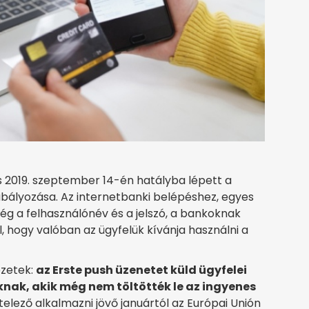
s 2019. szeptember 14-én hatályba lépett a
abályozása. Az internetbanki belépéshez, egyes
g a felhasználónév és a jelszó, a bankoknak
 hogy valóban az ügyfelük kívánja használni a
ézetek:
az Erste push üzenetet küld ügyfelei
nak, akik még nem töltötték le az ingyenes
ötelező alkalmazni jövő januártól az Európai Unión