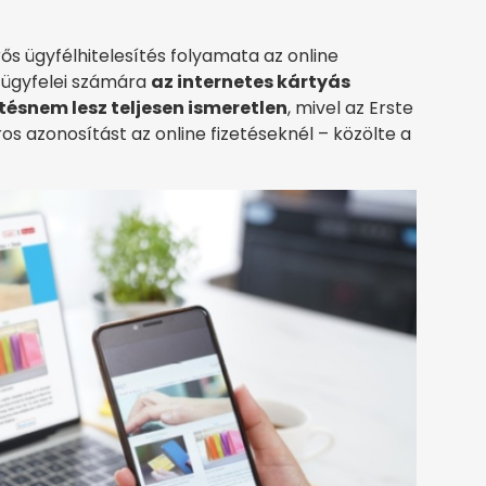
rős ügyfélhitelesítés folyamata az online
 ügyfelei számára
az internetes kártyás
tés
nem lesz teljesen ismeretlen
, mivel az Erste
s azonosítást az online fizetéseknél – közölte a