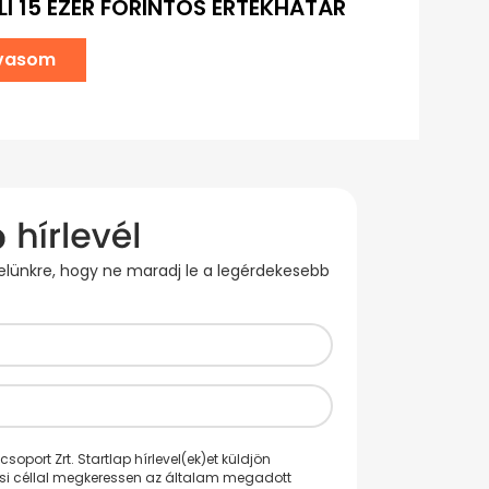
LI 15 EZER FORINTOS ÉRTÉKHATÁR
lvasom
evelünkre, hogy ne maradj le a legérdekesebb
oport Zrt. Startlap hírlevel(ek)et küldjön
ési céllal megkeressen az általam megadott