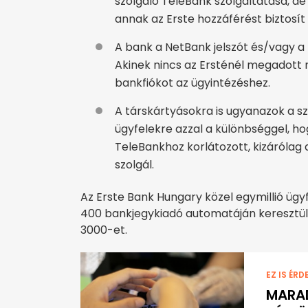
szolgáló TeleBank szolgáltatása, d
annak az Erste hozzáférést biztosít
A bank a NetBank jelszót és/vagy a 
Akinek nincs az Ersténél megadott 
bankfiókot az ügyintézéshez.
A társkártyásokra is ugyanazok a s
ügyfelekre azzal a különbséggel, h
TeleBankhoz korlátozott, kizárólag 
szolgál.
Az Erste Bank Hungary közel egymillió ügyf
400 bankjegykiadó automatáján keresztül 
3000-et.
EZ IS ÉRD
MARAD