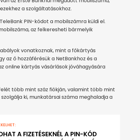
e van az Erste Banknál megadott mobilszáma,
 ezekhez a szolgáltatásokhoz.
TeleBank PIN-kódot a mobilszámra küldi el.
mobilszáma, az felkeresheti bármelyik
zabályok vonatkoznak, mint a főkártyás
ogy az ő hozzáférésük a NetBankhoz és a
az online kártyás vásárlások jóváhagyására
elét több mint száz fiókján, valamint több mint
szolgálja ki, munkatársai száma meghaladja a
EKELHET:
HAT A FIZETÉSEKNÉL A PIN-KÓD