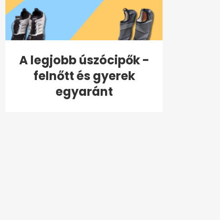
A legjobb úszócipők -
felnőtt és gyerek
egyaránt