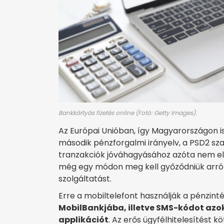
Bankkártyás fizetés online (Fotó: Getty Images).
Az Európai Unióban, így Magyarországon i
második pénzforgalmi irányelv, a PSD2 sz
tranzakciók jóváhagyásához azóta nem elé
még egy módon meg kell győződniük arról,
szolgáltatást.
Erre a mobiltelefont használják a pénzint
MobilBankjába, illetve SMS-kódot azok
applikációt
. Az erős ügyfélhitelesítést k