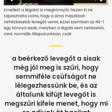
Emellett a légzést is megkönnyíti, hiszen ki ne
tapasztalta volna, hogy a sima maszkban
nehézkesebb levegőt venni, ezzel szemben az NE-1
egy könnyű sisak, melyben a légzés sem nehezebb,
mint normális állapotunkban, csak
a beérkező levegőt a sisak
még jól meg is szűri, hogy
semmiféle csúfságot ne
lélegezhessünk be, és az
általunk kifújt levegőt is
megszűri kifele menet, hogy mi