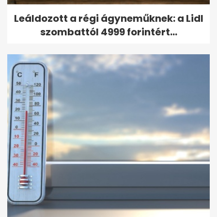
Leáldozott a régi ágyneműknek: a Lidl
szombattól 4999 forintért...