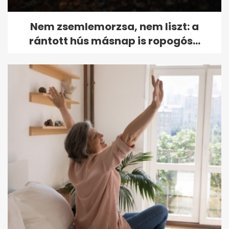
Nem zsemlemorzsa, nem liszt: a
rántott hús másnap is ropogós...