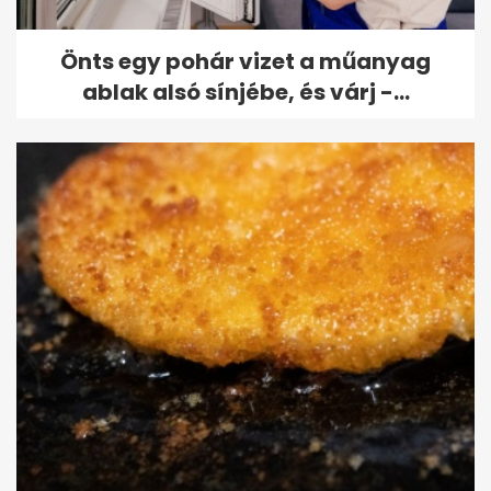
Önts egy pohár vizet a műanyag
ablak alsó sínjébe, és várj -...