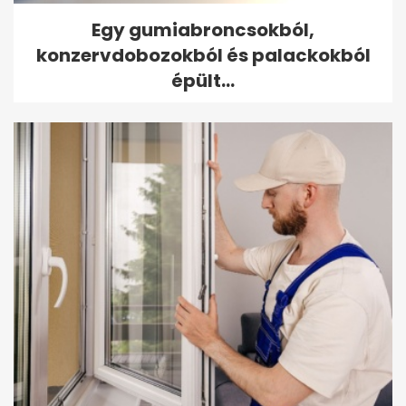
Egy gumiabroncsokból,
konzervdobozokból és palackokból
épült...