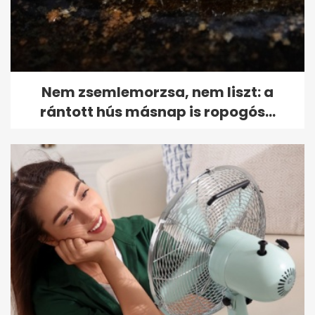
Nem zsemlemorzsa, nem liszt: a
rántott hús másnap is ropogós...