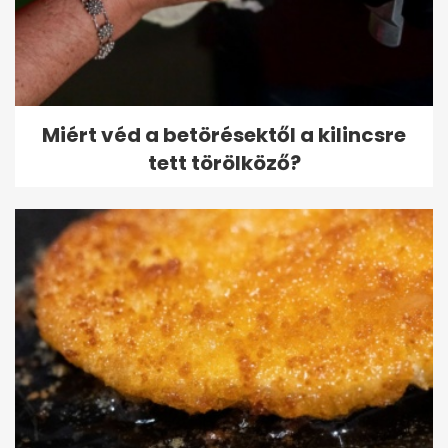
Miért véd a betörésektől a kilincsre
tett törölköző?