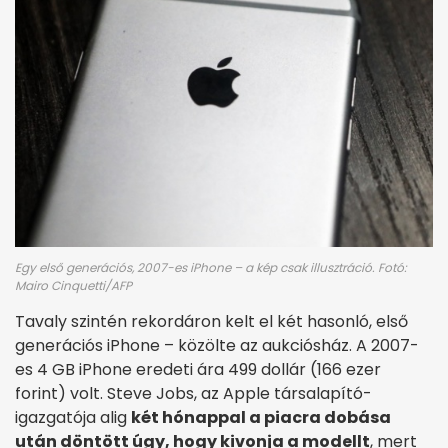
Egy első generációs, 2007-es iPhone – a kép csak illusztráció. Fotó:
Mairo Cinquetti/AFP
Tavaly szintén rekordáron kelt el két hasonló, első
generációs iPhone – közölte az aukciósház. A 2007-
es 4 GB iPhone eredeti ára 499 dollár (166 ezer
forint) volt. Steve Jobs, az Apple társalapító-
igazgatója alig
két hónappal a piacra dobása
után döntött úgy, hogy kivonja a modellt
, mert