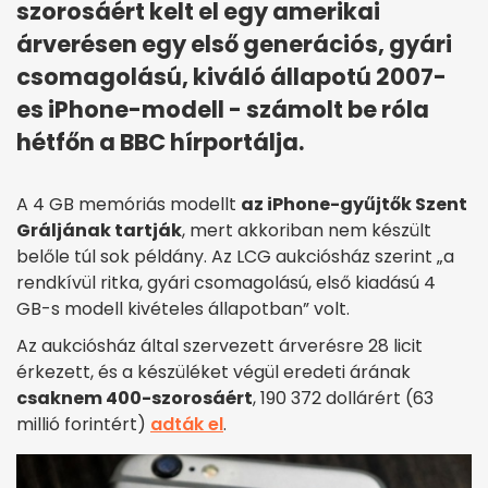
szorosáért kelt el egy amerikai
árverésen egy első generációs, gyári
csomagolású, kiváló állapotú 2007-
es iPhone-modell - számolt be róla
hétfőn a BBC hírportálja.
A 4 GB memóriás modellt
az iPhone-gyűjtők Szent
Gráljának tartják
, mert akkoriban nem készült
belőle túl sok példány. Az LCG aukciósház szerint „a
rendkívül ritka, gyári csomagolású, első kiadású 4
GB-s modell kivételes állapotban” volt.
Az aukciósház által szervezett árverésre 28 licit
érkezett, és a készüléket végül eredeti árának
csaknem 400-szorosáért
, 190 372 dollárért (63
millió forintért)
adták el
.