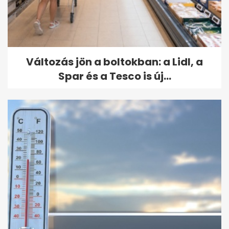
Változás jön a boltokban: a Lidl, a
Spar és a Tesco is új...