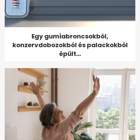
Egy gumiabroncsokból,
konzervdobozokból és palackokból
épült...