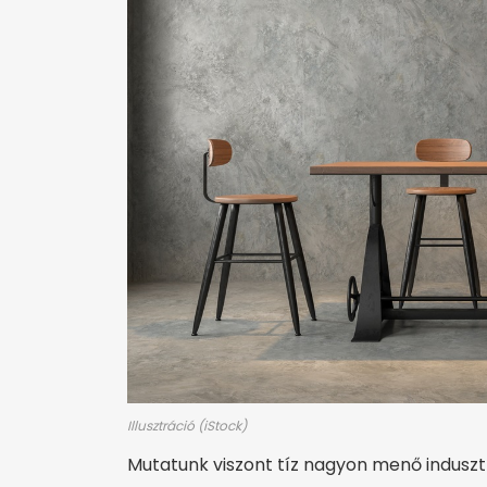
Illusztráció (iStock)
Mutatunk viszont tíz nagyon menő indusztri