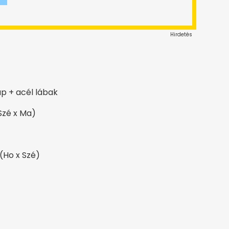
Hirdetés
ap + acél lábak
 Szé x Ma)
(Ho x Szé)