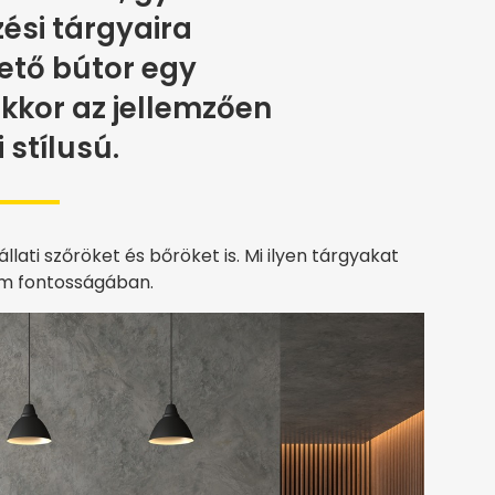
ési tárgyaira
ető bútor egy
kkor az jellemzően
i stílusú.
ati szőröket és bőröket is. Mi ilyen tárgyakat
em fontosságában.