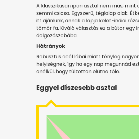
A klasszikusan ipari asztal nem más, mint a
semmi csicsa. Egyszerű, téglalap alak. É
itt ajánlunk, annak a lapja kelet-indiai róz
tömör fa. Kiváló választás ez a bútor egy i
dolgozószobába.
Hátrányok
Robusztus acél lábai miatt tényleg nagyon
helyiségnek, így ha egy nap megunnád ezt 
anélkül, hogy túlzottan elütne tőle.
Eggyel díszesebb asztal