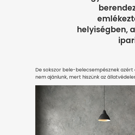
berendez
emlékezt
helyiségben, a
ipar
De sokszor bele-belecsempésznek azért áll
nem ajánlunk, mert hiszünk az állatvédel