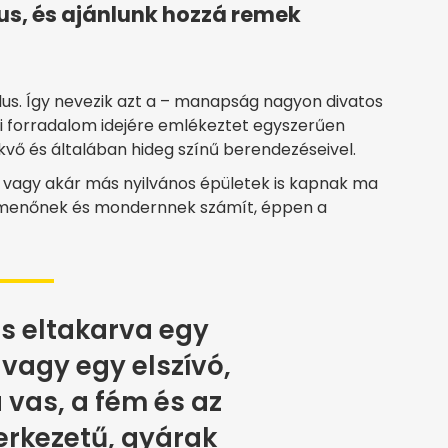
ílus, és ajánlunk hozzá remek
stílus. Így nevezik azt a – manapság nagyon divatos
ari forradalom idejére emlékeztet egyszerűen
rekvő és általában hideg színű berendezéseivel.
vagy akár más nyilvános épületek is kapnak ma
k, menőnek és mondernnek számít, éppen a
s eltakarva egy
vagy egy elszívó,
 vas, a fém és az
erkezetű, gyárak