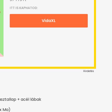
ITT IS KAPHATOD:
VidaXL
Hirdetés
sztallap + acél lábak
 x Ma)