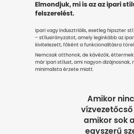
Elmondjuk, mi is az az ipari st
felszerelést.
Ipari vagy indusztriális, esetleg hipszter 
– stílusirányzatot, amely leginkább az ip
kivitelezett, főként a funkcionalitásra tö
Nemcsak otthonok, de kávézók, éttermek 
már ipari stílust, ami nagyon dizájnosna
minimalista érzete miatt.
Amikor ninc
vízvezetőcső 
amikor sok a
egyszerű sz