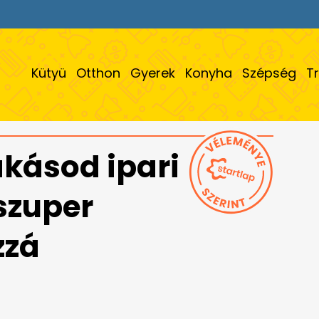
Kütyü
Otthon
Gyerek
Konyha
Szépség
T
akásod ipari
 szuper
zzá