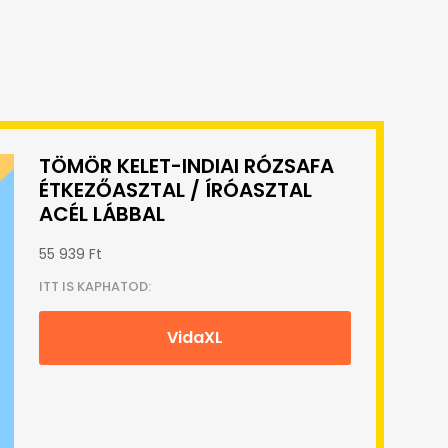
TÖMÖR KELET-INDIAI RÓZSAFA
ÉTKEZŐASZTAL / ÍRÓASZTAL
ACÉL LÁBBAL
55 939 Ft
ITT IS KAPHATOD:
VidaXL