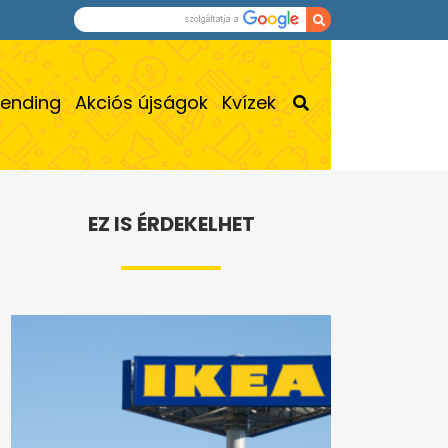
rending
Akciós újságok
Kvízek
EZ IS ÉRDEKELHET