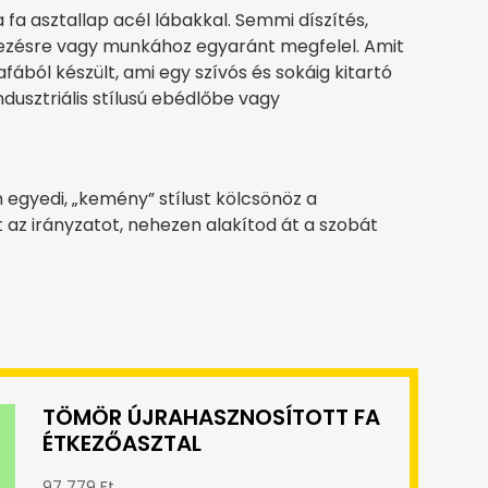
 fa asztallap acél lábakkal. Semmi díszítés,
tkezésre vagy munkához egyaránt megfelel. Amit
safából készült, ami egy szívós és sokáig kitartó
ndusztriális stílusú ebédlőbe vagy
 egyedi, „kemény” stílust kölcsönöz a
az irányzatot, nehezen alakítod át a szobát
TÖMÖR ÚJRAHASZNOSÍTOTT FA
ÉTKEZŐASZTAL
97 779 Ft