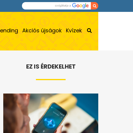
rending
Akciós újságok
Kvízek
EZ IS ÉRDEKELHET