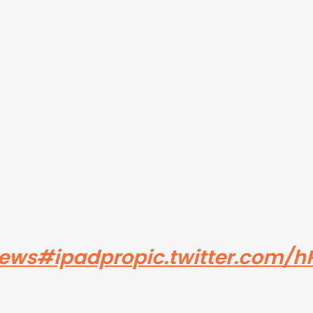
ews
#ipadpro
pic.twitter.com/h