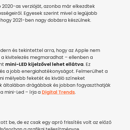
 2020-as verzióját, azonba már elkezdtek
sségeiről. Egyesek szerint mivel a legújabb
nű, hogy 2021-ben nagy dobásra készülnek.
dern és tekintettel arra, hogy az Apple nem
eg a kivitelezés megmaradhat – ellenben a
int
mini-LED kijelzővel lehet ellátva
. Ez
 és a jobb energiahatékonyságot. Felmerülhet a
i mélyebb feketét és kiváló színeket
ők általában drágábbak és jobban fogyaszthatják
a mini-Led – írja a
Digital Trends
.
tt be, de ez csak egy apró frissítés volt az előző
lsősorban a grafikai teljesítményre