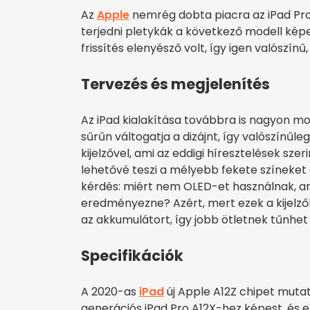
Az
Apple
nemrég dobta piacra az iPad Pro
terjedni pletykák a következő modell képe
frissítés elenyésző volt, így igen valószí
Tervezés és megjelenítés
Az iPad kialakítása továbbra is nagyon mo
sűrűn váltogatja a dizájnt, így valószínűl
kijelzővel, ami az eddigi híresztelések szer
lehetővé teszi a mélyebb fekete színeket
kérdés: miért nem OLED-et használnak, am
eredményezne? Azért, mert ezek a kijelz
az akkumulátort, így jobb ötletnek tűnhet 
Specifikációk
A 2020-as
iPad
új Apple A12Z chipet mutato
generációs iPad Pro A12X-hez képest, és e