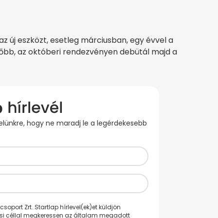
z új eszközt, esetleg márciusban, egy évvel a
ésőbb, az októberi rendezvényen debütál majd a
evelünkre, hogy ne maradj le a legérdekesebb
oport Zrt. Startlap hírlevel(ek)et küldjön
ési céllal megkeressen az általam megadott