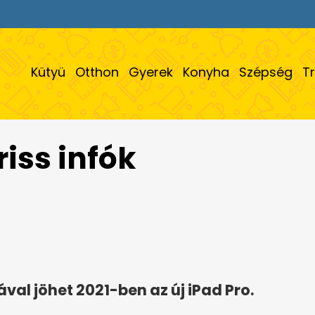
Kütyü
Otthon
Gyerek
Konyha
Szépség
T
riss infók
val jöhet 2021-ben az új iPad Pro.