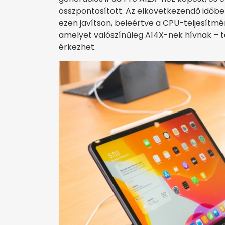
összpontosított. Az elkövetkezendő időben
ezen javítson, beleértve a CPU-teljesítmén
amelyet valószínűleg A14X-nek hívnak – t
érkezhet.