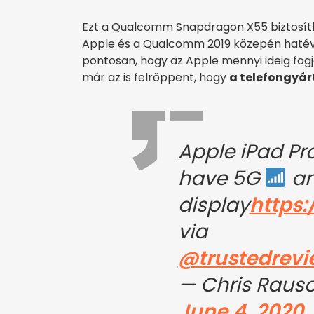
Ezt a Qualcomm Snapdragon X55 biztosítha
Apple és a Qualcomm 2019 közepén hatév
pontosan, hogy az Apple mennyi ideig fo
már az is felröppent, hogy
a telefongyárt
Apple iPad Pr
have 5G
an
display
https
via
@trustedrevi
— Chris Raus
June 4, 2020