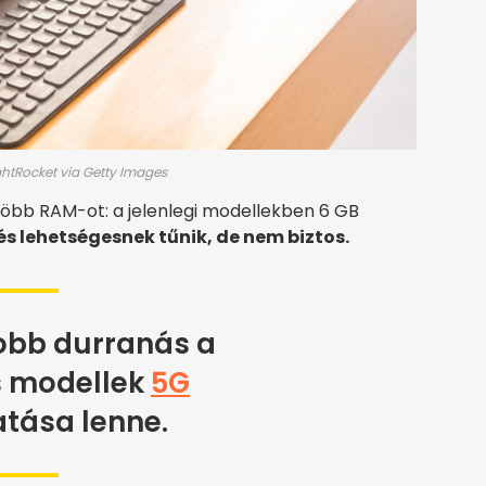
ightRocket via Getty Images
 több RAM-ot: a jelenlegi modellekben 6 GB
és lehetségesnek tűnik, de nem biztos.
obb durranás a
is modellek
5G
tása lenne.