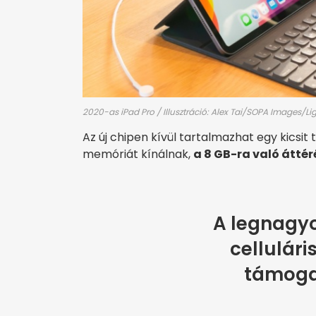
2020-as iPad Pro / Illusztráció: Alex Tai/SOPA Images/L
Az új chipen kívül tartalmazhat egy kicsit
memóriát kínálnak,
a 8 GB-ra való áttér
A legnagy
cellulár
támoga