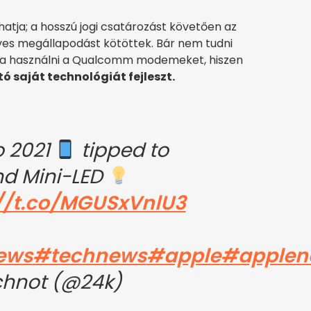
tja; a hosszú jogi csatározást követően az
es megállapodást kötöttek. Bár nem tudni
gja használni a Qualcomm modemeket, hiszen
ó saját technológiát fejleszt.
o 2021
tipped to
d Mini-LED
://t.co/MGUSxVnlU3
ews
#technews
#apple
#applen
chnot (@24k)