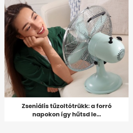
Zseniális tűzoltótrükk: a forró
napokon így hűtsd le...