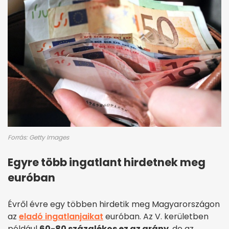
Forrás: Getty Images
Egyre több ingatlant hirdetnek meg
euróban
Évről évre egy többen hirdetik meg Magyarországon
az
eladó ingatlanjaikat
euróban. Az V. kerületben
például
60-80 százalékos ez az arány
, de az