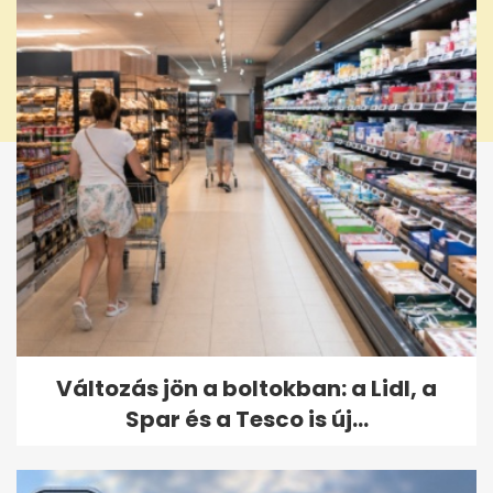
Változás jön a boltokban: a Lidl, a
Spar és a Tesco is új...