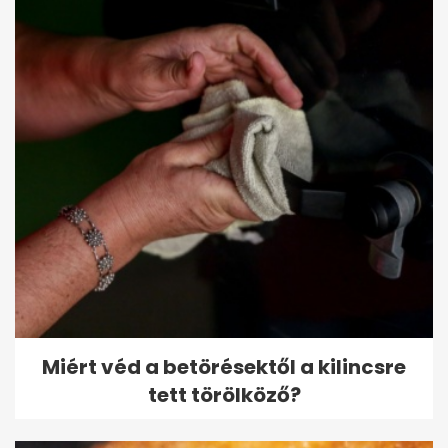
Miért véd a betörésektől a kilincsre
tett törölköző?