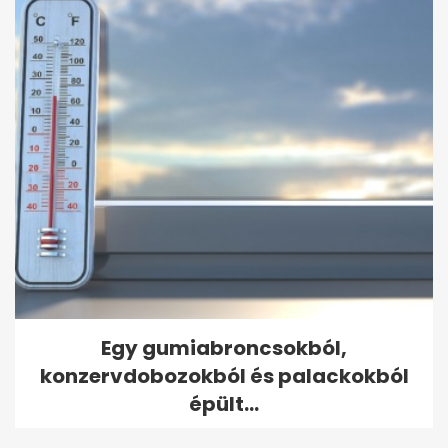
Egy gumiabroncsokból,
konzervdobozokból és palackokból
épült...