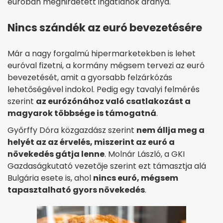
euróban meghirdetett ingatlanok aránya.
Nincs szándék az euró bevezetésére
Már a nagy forgalmú hipermarketekben is lehet
euróval fizetni, a kormány mégsem tervezi az euró
bevezetését, amit a gyorsabb felzárkózás
lehetőségével indokol. Pedig egy tavalyi felmérés
szerint
az eurózónához való csatlakozást a
magyarok többsége is támogatná
.
Győrffy Dóra közgazdász szerint
nem állja meg a
helyét az az érvelés, miszerint az euró a
növekedés gátja lenne
. Molnár László, a GKI
Gazdaságkutató vezetője szerint ezt támasztja alá
Bulgária esete is, ahol
nincs euró, mégsem
tapasztalható gyors növekedés
.