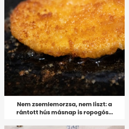
Nem zsemlemorzsa, nem liszt: a
rántott hús másnap is ropogós...