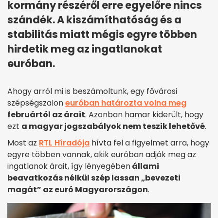
kormány részéről erre egyelőre nincs
szándék. A kiszámíthatóság és a
stabilitás miatt mégis egyre többen
hirdetik meg az ingatlanokat
euróban.
Ahogy arról mi is beszámoltunk, egy fővárosi
szépségszalon
euróban határozta volna meg
februártól az árait
. Azonban hamar kiderült, hogy
ezt
a magyar jogszabályok nem teszik lehetővé
.
Most az
RTL Híradója
hívta fel a figyelmet arra, hogy
egyre többen vannak, akik euróban adják meg az
ingatlanok árait, így lényegében
állami
beavatkozás nélkül szép lassan „bevezeti
magát” az euró Magyarországon
.