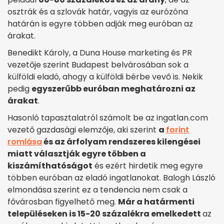
osztrák és a szlovák határ, vagyis az eurózóna
határán is egyre többen adják meg euróban az
árakat.
Benedikt Károly, a Duna House marketing és PR
vezetője szerint Budapest belvárosában sok a
külföldi eladó, ahogy a külföldi bérbe vevő is. Nekik
pedig
egyszerűbb euróban meghatározni az
árakat
.
Hasonló tapasztalatról számolt be az ingatlan.com
vezető gazdasági elemzője, aki szerint
a
forint
romlása
és az árfolyam rendszeres kilengései
miatt választják egyre többen a
kiszámíthatóságot
és ezért hirdetik meg egyre
többen euróban az eladó ingatlanokat. Balogh László
elmondása szerint ez a tendencia nem csak a
fővárosban figyelhető meg.
Már a határmenti
településeken is 15-20 százalékra emelkedett
az