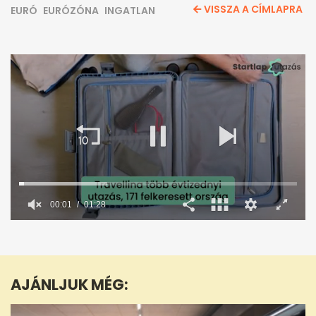
VISSZA A CÍMLAPRA
EURÓ
EURÓZÓNA
INGATLAN
0
seconds
of
1
minute,
AJÁNLJUK MÉG:
28
seconds