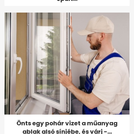
Önts egy pohár vizet a műanyag
ablak alsó sínjébe, és várj -...