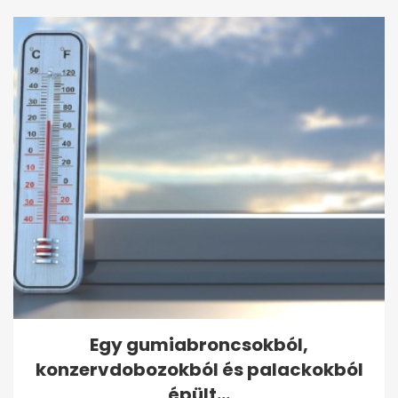
Egy gumiabroncsokból,
konzervdobozokból és palackokból
épült...