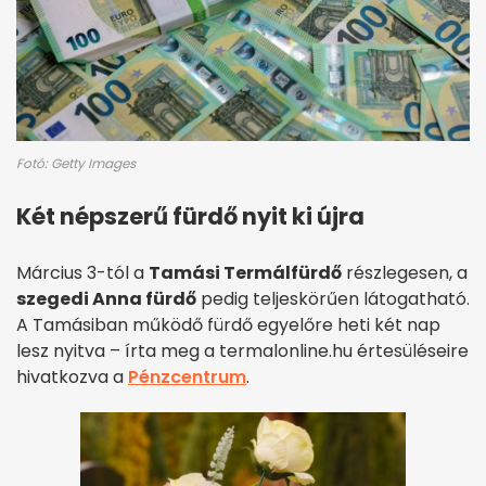
Fotó: Getty Images
Két népszerű fürdő nyit ki újra
Március 3-tól a
Tamási Termálfürdő
részlegesen, a
szegedi Anna fürdő
pedig teljeskörűen látogatható.
A Tamásiban működő fürdő egyelőre heti két nap
lesz nyitva – írta meg a termalonline.hu értesüléseire
hivatkozva a
Pénzcentrum
.