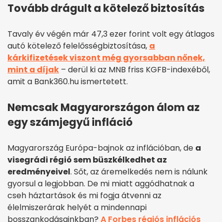
Tovább drágult a kötelező biztosítás
Tavaly év végén már 47,3 ezer forint volt egy átlagos
autó kötelező felelősségbiztosítása,
a
kárkifizetések viszont még gyorsabban nőnek,
mint a díjak
– derül ki az MNB friss KGFB-indexéből,
amit a Bank360.hu ismertetett.
Nemcsak Magyarországon álom az
egy számjegyű infláció
Magyarország Európa-bajnok az inflációban, de
a
visegrádi régió sem büszkélkedhet az
eredményeivel
. Sőt, az áremelkedés nem is nálunk
gyorsul a legjobban. De mi miatt aggódhatnak a
cseh háztartások és mi fogja átvenni az
élelmiszerárak helyét a mindennapi
bosszankodásainkban?
A Forbes régiós inflációs