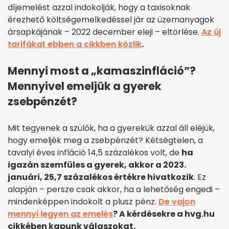
díjemelést azzal indokolják, hogy a taxisoknak
érezhető költségemelkedéssel jár az üzemanyagok
ársapkájának – 2022 december eleji – eltörlése.
Az új
tarifákat ebben a cikkben közlik
.
Mennyi most a „kamaszinfláció”?
Mennyivel emeljük a gyerek
zsebpénzét?
Mit tegyenek a szülők, ha a gyerekük azzal áll eléjük,
hogy emeljék meg a zsebpénzét? Kétségtelen, a
tavalyi éves infláció 14,5 százalékos volt, de
ha
igazán szemfüles a gyerek, akkor a 2023.
januári, 25,7 százalékos értékre hivatkozik
. Ez
alapján – persze csak akkor, ha a lehetőség engedi –
mindenképpen indokolt a plusz pénz.
De vajon
mennyi legyen az emelés
? A kérdésekre a hvg.hu
cikkében kapunk válaszokat.