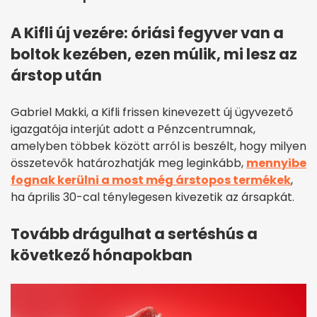
A Kifli új vezére: óriási fegyver van a
boltok kezében, ezen múlik, mi lesz az
árstop után
Gabriel Makki, a Kifli frissen kinevezett új ügyvezető
igazgatója interjút adott a Pénzcentrumnak,
amelyben többek között arról is beszélt, hogy milyen
összetevők határozhatják meg leginkább,
mennyibe
fognak kerülni a most még árstopos termékek
,
ha április 30-cal ténylegesen kivezetik az ársapkát.
Tovább drágulhat a sertéshús a
következő hónapokban