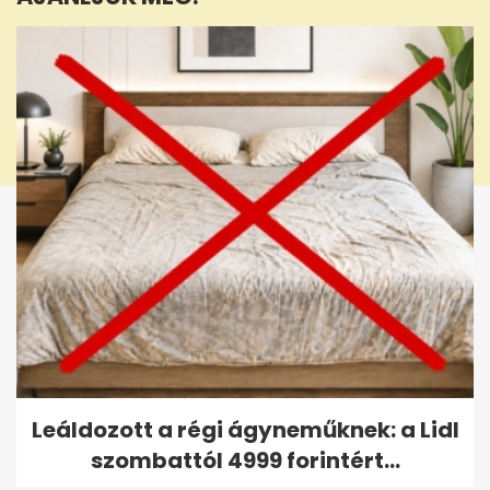
seconds
Leáldozott a régi ágyneműknek: a Lidl
szombattól 4999 forintért...