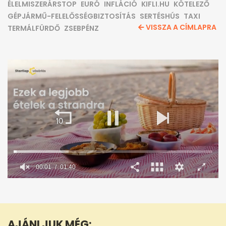
ÉLELMISZERÁRSTOP
EURÓ
INFLÁCIÓ
KIFLI.HU
KÖTELEZŐ
GÉPJÁRMŰ-FELELŐSSÉGBIZTOSÍTÁS
SERTÉSHÚS
TAXI
VISSZA A CÍMLAPRA
TERMÁLFÜRDŐ
ZSEBPÉNZ
0
seconds
of
1
minute,
AJÁNLJUK MÉG:
40