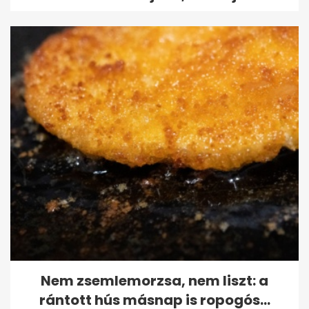
Nem zsemlemorzsa, nem liszt: a
rántott hús másnap is ropogós...