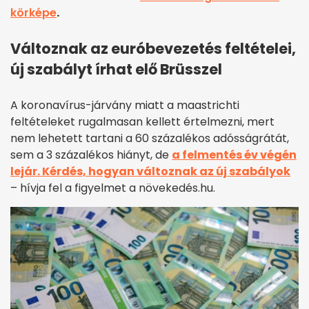
körképe
.
Változnak az euróbevezetés feltételei,
új szabályt írhat elő Brüsszel
A koronavírus-járvány miatt a maastrichti
feltételeket rugalmasan kellett értelmezni, mert
nem lehetett tartani a 60 százalékos adósságrátát,
sem a 3 százalékos hiányt, de
a felmentés év végén
lejár. Kérdés, hogyan változnak az új szabályok
– hívja fel a figyelmet a növekedés.hu.