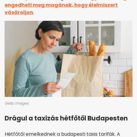
engedheti meg magának, hogy élelmiszert
vásároljon
.
Getty Images
Drágul a taxizás hétfőtől Budapesten
Hétfőtől emelkednek a budapesti taxis tarifák. A