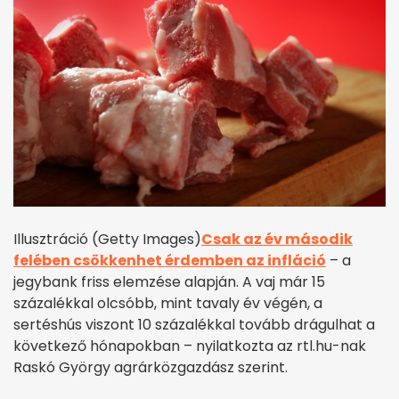
Illusztráció (Getty Images)
Csak az év második
felében csökkenhet érdemben az infláció
– a
jegybank friss elemzése alapján. A vaj már 15
százalékkal olcsóbb, mint tavaly év végén, a
sertéshús viszont 10 százalékkal tovább drágulhat a
következő hónapokban – nyilatkozta az rtl.hu-nak
Raskó György agrárközgazdász szerint.