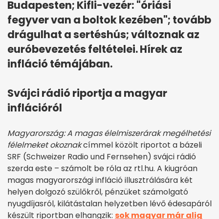
Budapesten; Kifli-vezér: "óriási
fegyver van a boltok kezében"; tovább
drágulhat a sertéshús; változnak az
euróbevezetés feltételei. Hírek az
infláció témájában.
Svájci rádió riportja a magyar
inflációról
Magyarország: A magas élelmiszerárak megélhetési
félelmeket okoznak
címmel közölt riportot a bázeli
SRF (Schweizer Radio und Fernsehen) svájci rádió
szerda este – számolt be róla az rtl.hu. A kiugróan
magas magyarországi infláció illusztrálására két
helyen dolgozó szülőkről, pénzüket számolgató
nyugdíjasról, kilátástalan helyzetben lévő édesapáról
készült riportban elhangzik:
sok magyar már alig