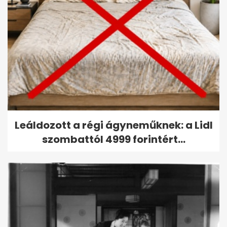
Leáldozott a régi ágyneműknek: a Lidl
szombattól 4999 forintért...