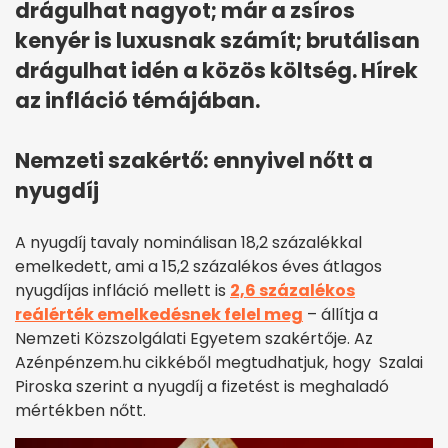
drágulhat nagyot; már a zsíros
kenyér is luxusnak számít; brutálisan
drágulhat idén a közös költség. Hírek
az infláció témájában.
Nemzeti szakértő: ennyivel nőtt a
nyugdíj
A nyugdíj tavaly nominálisan 18,2 százalékkal
emelkedett, ami a 15,2 százalékos éves átlagos
nyugdíjas infláció mellett is
2,6 százalékos
reálérték emelkedésnek felel meg
– állítja a
Nemzeti Közszolgálati Egyetem szakértője. Az
Azénpénzem.hu cikkéből megtudhatjuk, hogy Szalai
Piroska szerint a nyugdíj a fizetést is meghaladó
mértékben nőtt.