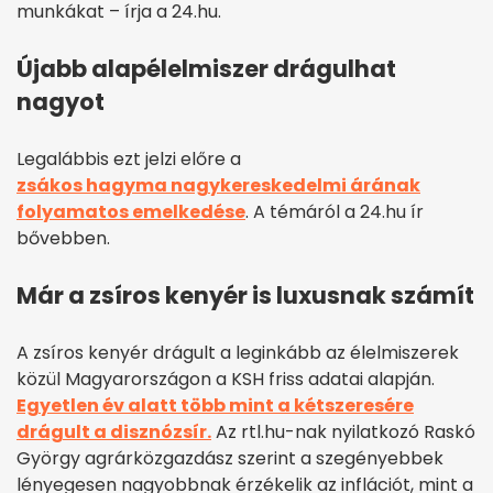
munkákat – írja a 24.hu.
Újabb alapélelmiszer drágulhat
nagyot
Legalábbis ezt jelzi előre a
zsákos hagyma nagykereskedelmi árának
folyamatos emelkedése
. A témáról a 24.hu ír
bővebben.
Már a zsíros kenyér is luxusnak számít
A zsíros kenyér drágult a leginkább az élelmiszerek
közül Magyarországon a KSH friss adatai alapján.
Egyetlen év alatt több mint a kétszeresére
drágult a disznózsír.
Az rtl.hu-nak nyilatkozó Raskó
György agrárközgazdász szerint a szegényebbek
lényegesen nagyobbnak érzékelik az inflációt, mint a