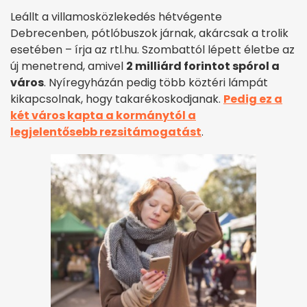
Leállt a villamosközlekedés hétvégente
Debrecenben, pótlóbuszok járnak, akárcsak a trolik
esetében – írja az rtl.hu. Szombattól lépett életbe az
új menetrend, amivel
2 milliárd forintot spórol a
város
. Nyíregyházán pedig több köztéri lámpát
kikapcsolnak, hogy takarékoskodjanak.
Pedig ez a
két város kapta a kormánytól a
legjelentősebb rezsitámogatást
.