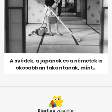
A svédek, a japánok és a németek is
okosabban takarítanak, mint...