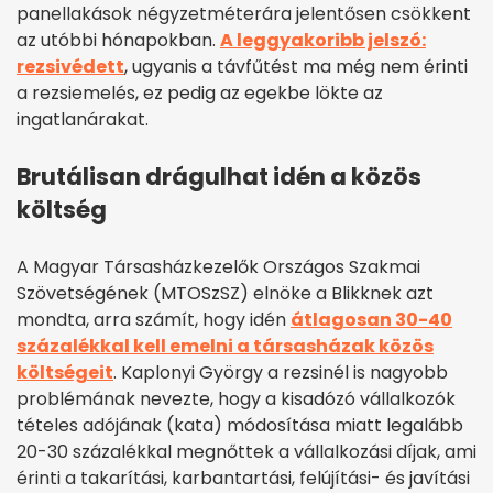
panellakások négyzetméterára jelentősen csökkent
az utóbbi hónapokban.
A leggyakoribb jelszó:
rezsivédett
, ugyanis a távfűtést ma még nem érinti
a rezsiemelés, ez pedig az egekbe lökte az
ingatlanárakat.
Brutálisan drágulhat idén a közös
költség
A Magyar Társasházkezelők Országos Szakmai
Szövetségének (MTOSzSZ) elnöke a Blikknek azt
mondta, arra számít, hogy idén
átlagosan 30-40
százalékkal kell emelni a társasházak közös
költségeit
. Kaplonyi György a rezsinél is nagyobb
problémának nevezte, hogy a kisadózó vállalkozók
tételes adójának (kata) módosítása miatt legalább
20-30 százalékkal megnőttek a vállalkozási díjak, ami
érinti a takarítási, karbantartási, felújítási- és javítási