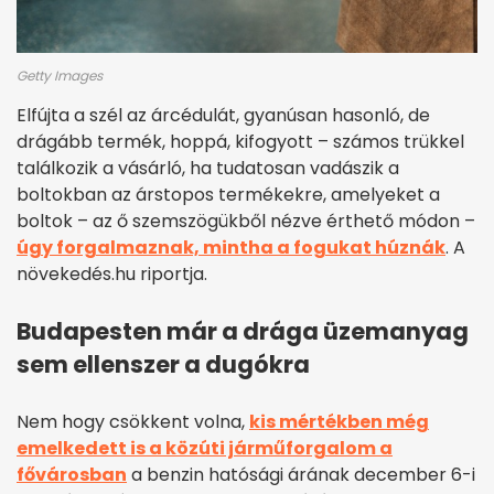
Getty Images
Elfújta a szél az árcédulát, gyanúsan hasonló, de
drágább termék, hoppá, kifogyott – számos trükkel
találkozik a vásárló, ha tudatosan vadászik a
boltokban az árstopos termékekre, amelyeket a
boltok – az ő szemszögükből nézve érthető módon –
úgy forgalmaznak, mintha a fogukat húznák
. A
növekedés.hu riportja.
Budapesten már a drága üzemanyag
sem ellenszer a dugókra
Nem hogy csökkent volna,
kis mértékben még
emelkedett is a közúti járműforgalom a
fővárosban
a benzin hatósági árának december 6-i