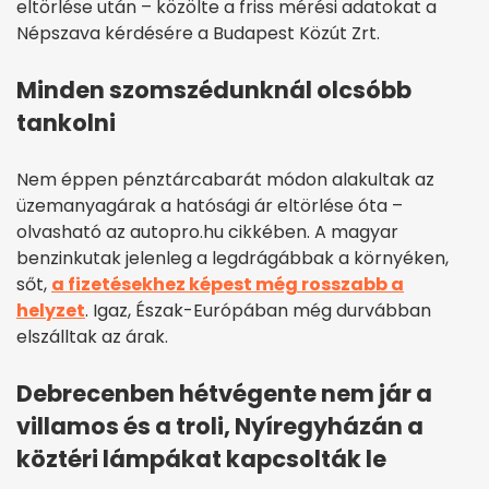
eltörlése után – közölte a friss mérési adatokat a
Népszava kérdésére a Budapest Közút Zrt.
Minden szomszédunknál olcsóbb
tankolni
Nem éppen pénztárcabarát módon alakultak az
üzemanyagárak a hatósági ár eltörlése óta –
olvasható az autopro.hu cikkében. A magyar
benzinkutak jelenleg a legdrágábbak a környéken,
sőt,
a fizetésekhez képest még rosszabb a
helyzet
. Igaz, Észak-Európában még durvábban
elszálltak az árak.
Debrecenben hétvégente nem jár a
villamos és a troli, Nyíregyházán a
köztéri lámpákat kapcsolták le