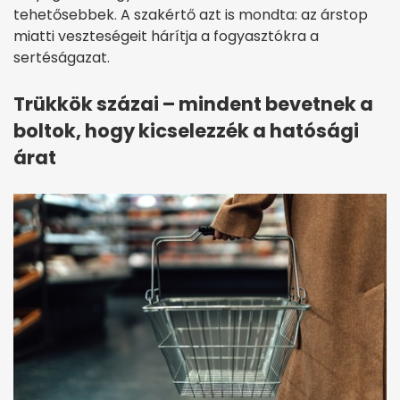
tehetősebbek. A szakértő azt is mondta: az árstop
miatti veszteségeit hárítja a fogyasztókra a
sertéságazat.
Trükkök százai – mindent bevetnek a
boltok, hogy kicselezzék a hatósági
árat