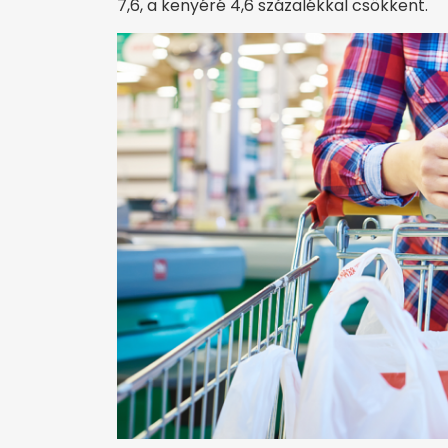
7,6, a kenyéré 4,6 százalékkal csökkent.