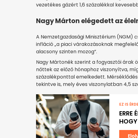
vezetékes gázért 1,6 százalékkal kevesebbet 
Nagy Márton elégedett az éle
A Nemzetgazdasági Minisztérium (NGM) csüt
infláció „a piaci várakozásoknak megfele
alacsony szinten mozog”.
Nagy Mártonék szerint a fogyasztói árak 
nőttek az előző hónaphoz viszonyítva, míg
százalékponttal emelkedett. Mérséklődés 
tekintve is, mely éves viszonylatban 4,5 
EZ IS ÉRD
ERRE 
HOGY 
Elo