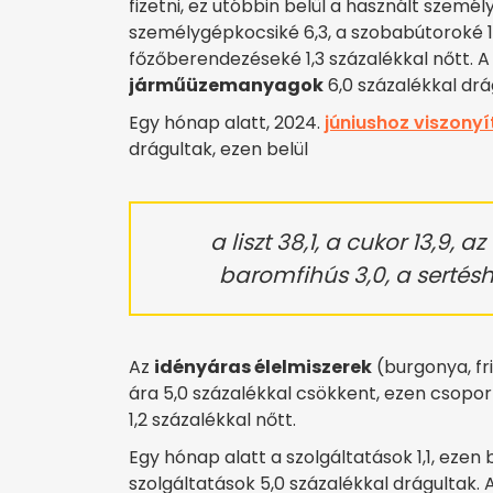
fizetni, ez utóbbin belül a használt személ
személygépkocsiké 6,3, a szobabútoroké 1,
főzőberendezéseké 1,3 százalékkal nőtt. 
járműüzemanyagok
6,0 százalékkal drá
Egy hónap alatt, 2024.
júniushoz viszonyí
drágultak, ezen belül
a liszt 38,1, a cukor 13,9, az
baromfihús 3,0, a sertésh
Az
idényáras élelmiszerek
(burgonya, fri
ára 5,0 százalékkal csökkent, ezen csopor
1,2 százalékkal nőtt.
Egy hónap alatt a szolgáltatások 1,1, ezen b
szolgáltatások 5,0 százalékkal drágultak. A