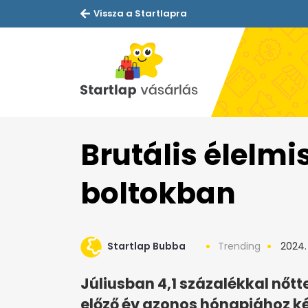
Vissza a Startlapra
Brutális élelmi
boltokban
Startlap Bubba
Trending
2024.
Júliusban 4,1 százalékkal nőtt
előző év azonos hónapjához ké