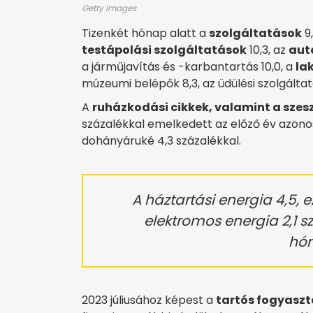
Getty Images
Tizenkét hónap alatt a
szolgáltatások
9,
testápolási szolgáltatások
10,3, az
aut
a járműjavítás és -karbantartás 10,0, a
la
múzeumi belépők 8,3, az üdülési szolgáltat
A
ruházkodási cikkek, valamint a szes
százalékkal emelkedett az előző év azonos
dohányáruké 4,3 százalékkal.
A háztartási energia 4,5, e
elektromos energia 2,1 sz
hón
2023 júliusához képest a
tartós fogyaszt