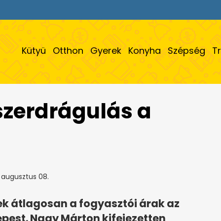
Kütyü
Otthon
Gyerek
Konyha
Szépség
T
szerdrágulás a
 augusztus 08.
ek átlagosan a fogyasztói árak az
pest. Nagy Márton kifejezetten