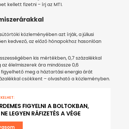
kellett fizetni – írj az MTI.
lmiszerárakkal
örtöki közleményében azt írják, a júliusi
lően kedvező, az előző hónapokhoz hasonlóan
összességében kis mértékben, 0,7 százalékkal
 az élelmiszerek ára mindössze 0,6
figyelhető meg a háztartási energia árát
százalékkal csökkent – olvasható a közleményben.
EKELHET:
ÉRDEMES FIGYELNI A BOLTOKBAN,
NE LEGYEN RÁFIZETÉS A VÉGE
lvasom