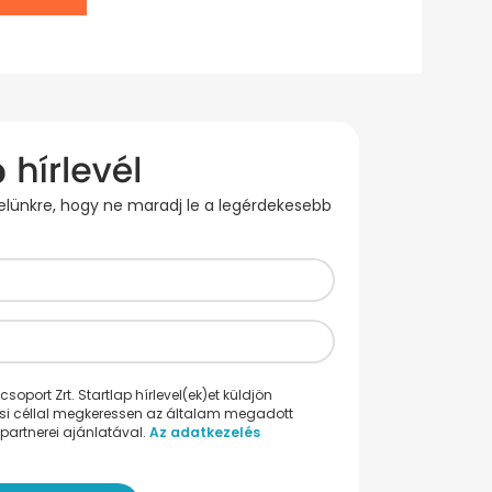
evelünkre, hogy ne maradj le a legérdekesebb
oport Zrt. Startlap hírlevel(ek)et küldjön
ési céllal megkeressen az általam megadott
partnerei ajánlatával.
Az adatkezelés