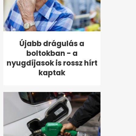
Újabb drágulás a
boltokban - a
nyugdíjasok is rossz hírt
kaptak