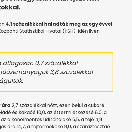
tokkal.
an
4,1 százalékkal haladták meg az egy évvel
zponti Statisztikai Hivatal (KSH). Idén ilyen
a átlagosan 0,7 százalékkal
rműüzemanyagok 3,8 százalékkal
águltak.
k ára
2,7 százalékkal nőtt, ezen belül a cukoré
okoládé és kakaóé 10,0, az éttermi étkezésé 8,0, a
, az alkoholmentes üdítőitaloké 5,5, a tejé 4,8
ás ára 14,7, a tejtermékeké 8,0, a száraztésztáé