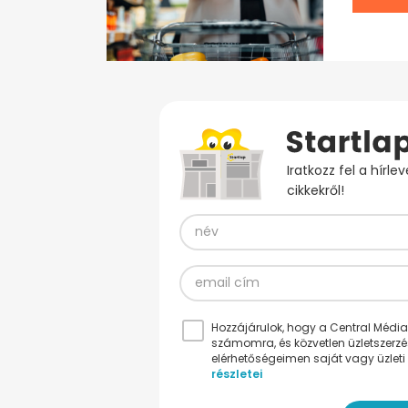
Iratkozz fel a hírl
cikkekről!
Hozzájárulok, hogy a Central Médiacs
számomra, és közvetlen üzletszerz
elérhetőségeimen saját vagy üzleti 
részletei