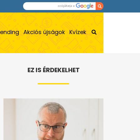
rending
Akciós újságok
Kvízek
EZ IS ÉRDEKELHET