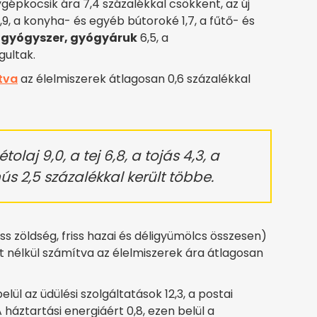
ygépkocsik ára 7,4 százalékkal csökkent, az új
9, a konyha- és egyéb bútoroké 1,7, a fűtő- és
A
gyógyszer, gyógyáruk
6,5, a
gultak.
tva
az élelmiszerek átlagosan 0,6 százalékkal
 étolaj 9,0, a tej 6,8, a tojás 4,3, a
ús 2,5 százalékkal került többe.
ss zöldség, friss hazai és déligyümölcs összesen)
t nélkül számítva az élelmiszerek ára átlagosan
elül az üdülési szolgáltatások 12,3, a postai
 háztartási energiáért 0,8, ezen belül a