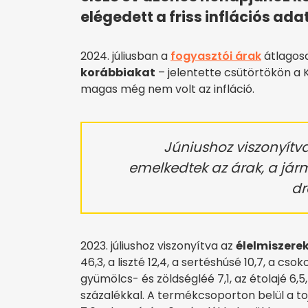
elégedett a friss inflációs ada
2024. júliusban a
fogyasztói árak
átlagos
korábbiakat
– jelentette csütörtökön a Kö
magas még nem volt az infláció.
Júniushoz viszonyítv
emelkedtek az árak, a já
dr
2023. júliushoz viszonyítva az
élelmiszere
46,3, a liszté 12,4, a sertéshúsé 10,7, a cs
gyümölcs- és zöldségléé 7,1, az étolajé 6,5
százalékkal. A termékcsoporton belül a toj