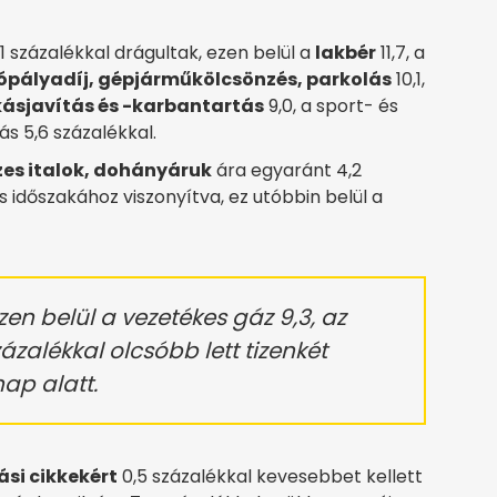
1 százalékkal drágultak, ezen belül a
lakbér
11,7, a
ópályadíj, gépjárműkölcsönzés, parkolás
10,1,
kásjavítás és -karbantartás
9,0, a sport- és
ás 5,6 százalékkal.
zes italok, dohányáruk
ára egyaránt 4,2
 időszakához viszonyítva, ez utóbbin belül a
zen belül a vezetékes gáz 9,3, az
ázalékkal olcsóbb lett tizenkét
ap alatt.
ási cikkekért
0,5 százalékkal kevesebbet kellett