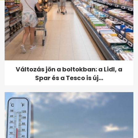
Változás jön a boltokban: a Lidl, a
Spar és a Tesco is új...