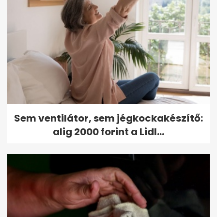
Sem ventilátor, sem jégkockakészítő:
alig 2000 forint a Lidl...