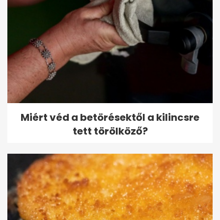
Miért véd a betörésektől a kilincsre
tett törölköző?