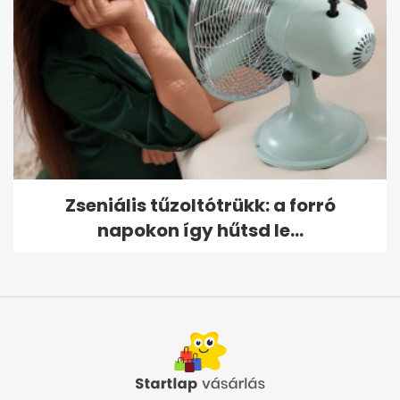
Zseniális tűzoltótrükk: a forró
napokon így hűtsd le...