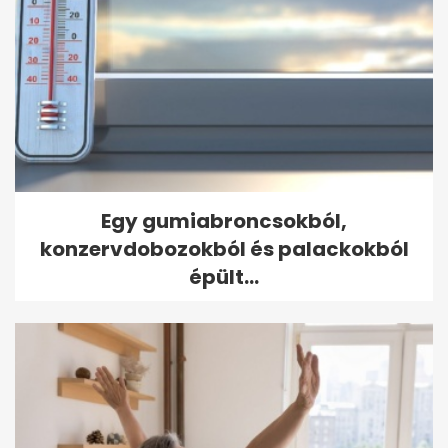
Egy gumiabroncsokból,
konzervdobozokból és palackokból
épült...