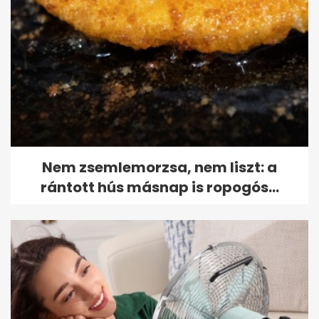
Nem zsemlemorzsa, nem liszt: a
rántott hús másnap is ropogós...