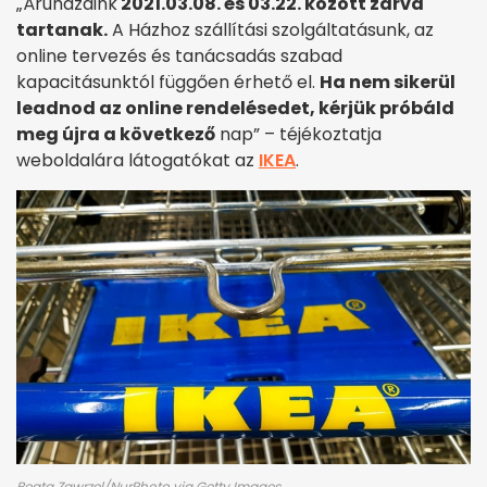
„Áruházaink
2021.03.08. és 03.22. között zárva
tartanak.
A Házhoz szállítási szolgáltatásunk, az
online tervezés és tanácsadás szabad
kapacitásunktól függően érhető el.
Ha nem sikerül
leadnod az online rendelésedet, kérjük próbáld
meg újra a következő
nap” – téjékoztatja
weboldalára látogatókat az
IKEA
.
Beata Zawrzel/NurPhoto via Getty Images