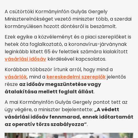
A csütörtöki Kormányinfón Gulyás Gergely
Miniszterelnökséget vezető miniszter több, a szerdai
kormányülésen hozott döntésről is beszámolt.
Ezek egyike a közvéleményt és a piaci szereplőket is
hetek óta foglalkoztató, a koronavírus-járványnak
leginkább kitett 65 év felettiek számára kialakított
vásárlási idősáv
kérdésével kapcsolatos.
Korábban többször írtunk arról, hogy mind a
vásárlók
, mind a
kereskedelmi szereplők
jelentős
része
az idősáv megszüntetése vagy
átalakítása mellett foglalt állást
.
A mai Kormányinfón Gulyás Gergely pontot tett az
ügy végére, a miniszter bejelentette:
„A védett
vásárlási idősáv fennmarad, ennek időtartamát
az operatív törzs szabályozza”
.