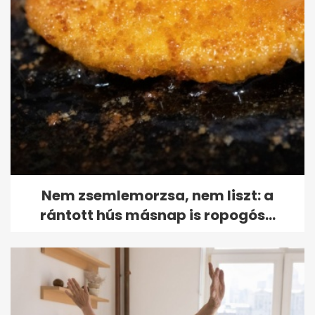
Nem zsemlemorzsa, nem liszt: a
rántott hús másnap is ropogós...