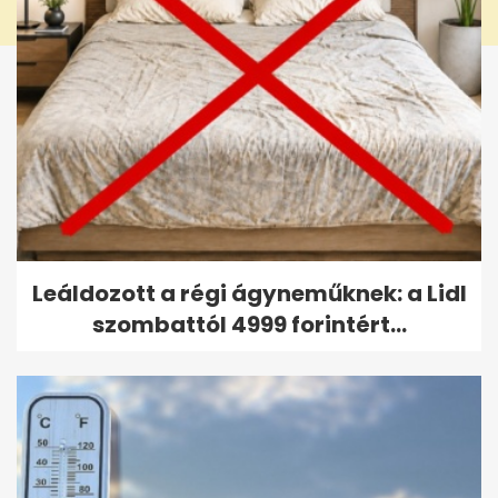
Leáldozott a régi ágyneműknek: a Lidl
szombattól 4999 forintért...