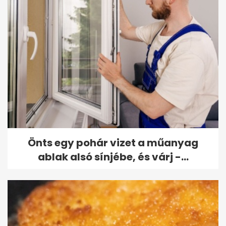
Önts egy pohár vizet a műanyag
ablak alsó sínjébe, és várj -...