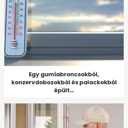
Egy gumiabroncsokból,
konzervdobozokból és palackokból
épült...