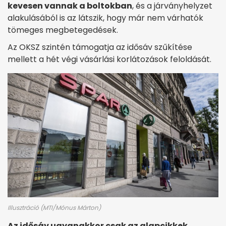
kevesen vannak a boltokban
, és a járványhelyzet
alakulásából is az látszik, hogy már nem várhatók
tömeges megbetegedések.
Az OKSZ szintén támogatja az idősáv szűkítése
mellett a hét végi vásárlási korlátozások feloldását.
Illusztráció (MTI/Mónus Márton)
Az idősáv ugyanakkor csak az alapcikkek