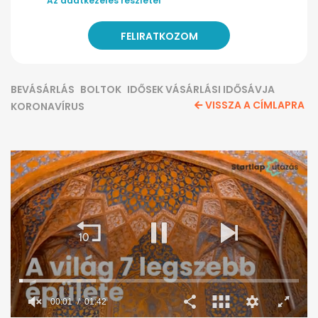
Az adatkezelés részletei
BEVÁSÁRLÁS
BOLTOK
IDŐSEK VÁSÁRLÁSI IDŐSÁVJA
VISSZA A CÍMLAPRA
KORONAVÍRUS
00:02
01:42