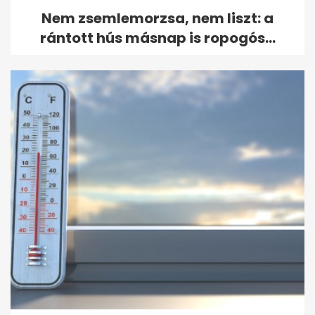
Nem zsemlemorzsa, nem liszt: a
rántott hús másnap is ropogós...