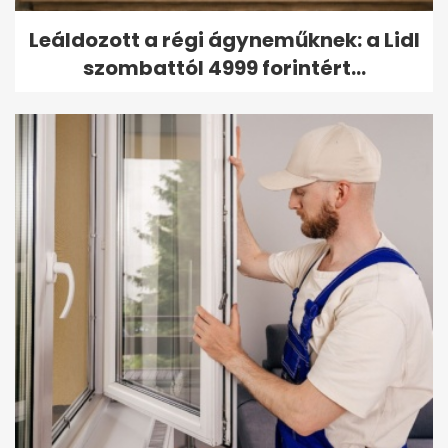
Leáldozott a régi ágyneműknek: a Lidl
szombattól 4999 forintért...