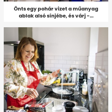
Önts egy pohár vizet a műanyag
ablak alsó sínjébe, és várj -...