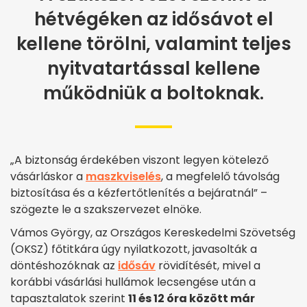
hétvégéken az idősávot el
kellene törölni, valamint teljes
nyitvatartással kellene
működniük a boltoknak.
„A biztonság érdekében viszont legyen kötelező
vásárláskor a
maszkviselés
, a megfelelő távolság
biztosítása és a kézfertőtlenítés a bejáratnál” –
szögezte le a szakszervezet elnöke.
Vámos György, az Országos Kereskedelmi Szövetség
(OKSZ) főtitkára úgy nyilatkozott, javasolták a
döntéshozóknak az
idősáv
rövidítését, mivel a
korábbi vásárlási hullámok lecsengése után a
tapasztalatok szerint
11 és 12 óra között már