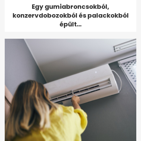
Egy gumiabroncsokból,
konzervdobozokból és palackokból
épült...