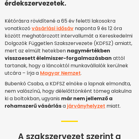
érdekszervezetek.
Kétórásra rövidítené a 65 év feletti lakosokra
vonatkozó
vásárlási idősáv
naponta 9 és 12 óra
között meghatározott intervallumát a Kereskedelmi
Dolgozók Független Szakszervezete (KDFSZ) ­amiatt,
mert az elmúlt hetekben
nagymértékben
visszaesett élelmiszer-forgalmazásban
attól
tartanak, hogy a láncoktól munkavállalók kerülnek
utcára – írja a
Magyar Nemzet
.
Bubenkó Csaba, a KDFSZ elnöke a lapnak elmondta,
nem valószínű, hogy délelőttönként tömeg alakulna
ki a boltokban, ugyanis
már nem jellemző a
rohamszerű vásárlás
a
járványhelyzet
miatt.
A szakszervezet szerint a