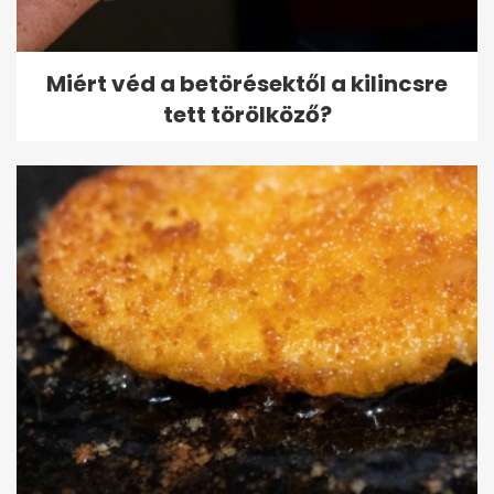
Miért véd a betörésektől a kilincsre
tett törölköző?