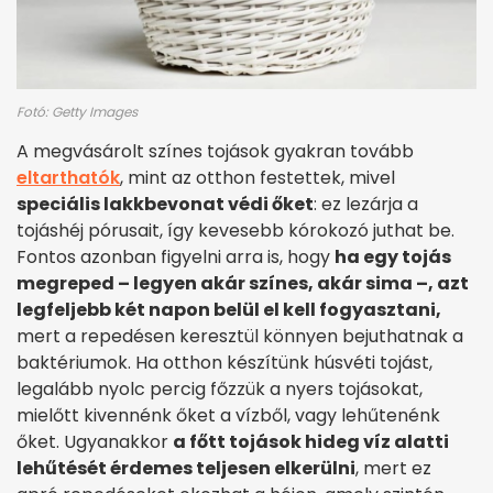
Fotó: Getty Images
A megvásárolt színes tojások gyakran tovább
eltarthatók
, mint az otthon festettek, mivel
speciális lakkbevonat védi őket
: ez lezárja a
tojáshéj pórusait, így kevesebb kórokozó juthat be.
Fontos azonban figyelni arra is, hogy
ha egy tojás
megreped – legyen akár színes, akár sima –, azt
legfeljebb két napon belül el kell fogyasztani,
mert a repedésen keresztül könnyen bejuthatnak a
baktériumok. Ha otthon készítünk húsvéti tojást,
legalább nyolc percig főzzük a nyers tojásokat,
mielőtt kivennénk őket a vízből, vagy lehűtenénk
őket. Ugyanakkor
a főtt tojások hideg víz alatti
lehűtését érdemes teljesen elkerülni
, mert ez