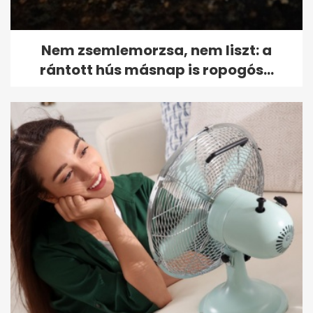
Nem zsemlemorzsa, nem liszt: a
rántott hús másnap is ropogós...