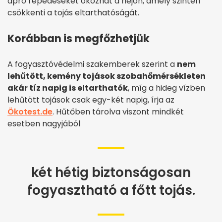
apró repedéseket okozhat a héjon, amely szintén
csökkenti a tojás eltarthatóságát.
Korábban is megfőzhetjük
A fogyasztóvédelmi szakemberek szerint a
nem
lehűtött, kemény tojások szobahőmérsékleten
akár tíz napig is eltarthatók
, míg a hideg vízben
lehűtött tojások csak egy-két napig, írja az
Ökotest.de
. Hűtőben tárolva viszont mindkét
esetben nagyjából
két hétig biztonságosan
fogyasztható a főtt tojás.