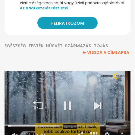
elérhetőségeimen saját vagy üzleti partnerei ajánlatával.
Az adatkezelés részletei
EGÉSZSÉG
FESTÉK
HÚSVÉT
SZÁRMAZÁS
TOJÁS
VISSZA A CÍMLAPRA
00:02
01:04