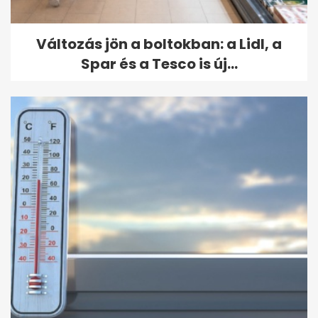
Változás jön a boltokban: a Lidl, a
Spar és a Tesco is új...