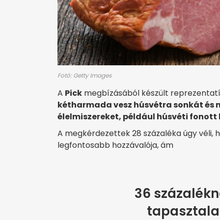
Fotó: Getty Images
A
Pick
megbízásából készült reprezentatí
kétharmada vesz húsvétra sonkát és 
élelmiszereket, például húsvéti fonott
A megkérdezettek 28 százaléka úgy véli, 
legfontosabb hozzávalója, ám
36 százalékn
tapasztala