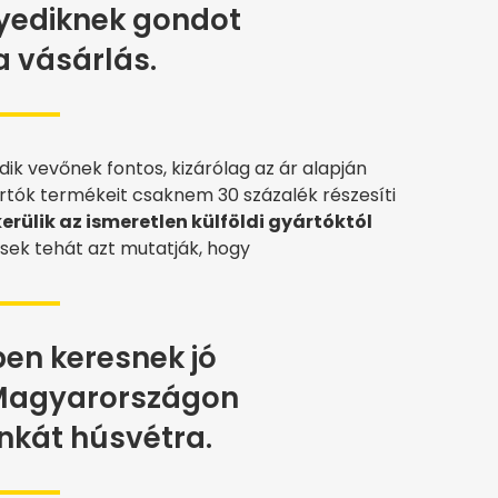
yediknek gondot
 a vásárlás.
 vevőnek fontos, kizárólag az ár alapján
rtók termékeit csaknem 30 százalék részesíti
erülik az ismeretlen külföldi gyártóktól
zések tehát azt mutatják, hogy
en keresnek jó
Magyarországon
nkát húsvétra.