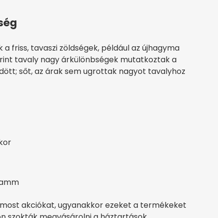
dség
a friss, tavaszi zöldségek, például az újhagyma
erint tavaly nagy árkülönbségek mutatkoztak a
ött; sőt, az árak sem ugrottak nagyot tavalyhoz
kor
gramm
 most akciókat, ugyanakkor ezeket a termékeket
on szokták megvásárolni a háztartások,