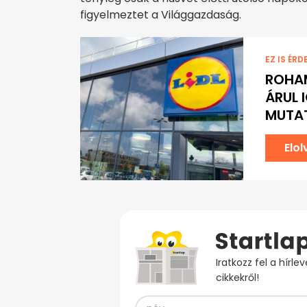
figyelmeztet a Világgazdaság.
EZ IS ÉRD
ROHAM
ÁRUL 
MUTAT
Elo
Iratkozz fel a hírl
cikkekről!