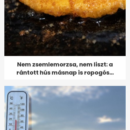
Nem zsemlemorzsa, nem liszt: a
rántott hús másnap is ropogós...