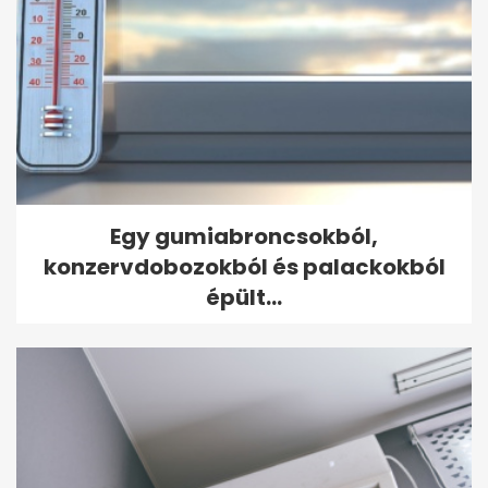
Egy gumiabroncsokból,
konzervdobozokból és palackokból
épült...