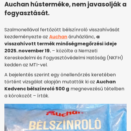
Auchan hústerméke, nem javasolják a
fogyasztását.
Szalmonellával fertőzött bélszínroló visszahívását
kezdeményezte az
Auchan
áruházlánc,
a
visszahívott termék minőségmegőrzési ideje
2025. november 19.
– közölte a Nemzeti
Kereskedelmi és Fogyasztóvédelmi Hatóság (NKFH)
kedden az MTI-vel.
A bejelentés szerint egy önellenőrzés keretében
történt vizsgálat alapján mutatták ki az
Auchan
Kedvenc bélszínroló 500 g
megnevezésű tételben
a kórokozót – írták.