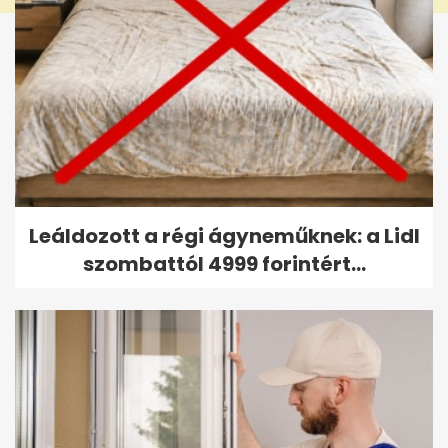
Leáldozott a régi ágyneműknek: a Lidl
szombattól 4999 forintért...