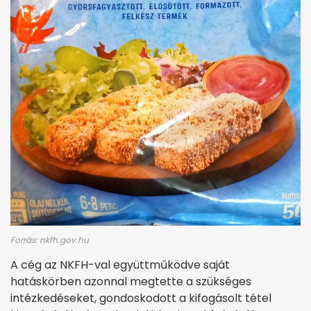
Forrás: nkfh.gov.hu
A cég az NKFH-val együttműködve saját
hatáskörben azonnal megtette a szükséges
intézkedéseket, gondoskodott a kifogásolt tétel