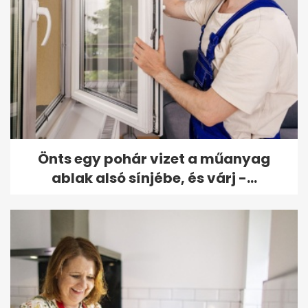
Önts egy pohár vizet a műanyag
ablak alsó sínjébe, és várj -...