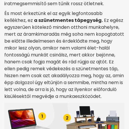
iratmegsemmisítő sem tűnik rossz ötletnek.
És most érkeztünk el az egyik legfontosabb
kellékhez, ez
a szünetmentes tápegység.
Ez egész
egyszerűen kötelező minden otthoni munkahelyre,
mert az áramkimaradás még soha nem kopogtatott
be előtte illedelmesen és érdeklődte meg, hogy
mikor lesz olyan, amikor nem valami élet-halál
fontosságú munkát csinálsz, mert akkor bejönne,
hanem csak fogja magát és rád rúgja az ajtót. Ez
ellen pedig remek védekezés a szünetmentes táp,
hiszen nem csak azt akadályozza meg, hogy az, amin
épp dolgozol úgy eltűnjön a semmibe, mintha nem is
lett volna, de arra is jó, hogy az ilyenkor előforduló
kisülésektől megvédje a munkaeszközödet.