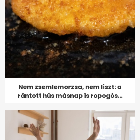
Nem zsemlemorzsa, nem liszt: a
rántott hús másnap is ropogós...