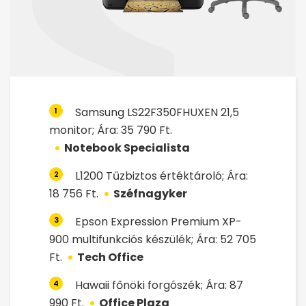
Samsung LS22F350FHUXEN 21,5
1
monitor; Ára: 35 790 Ft.
Notebook Specialista
L1200 Tűzbiztos értéktároló; Ára:
2
18 756 Ft.
Széfnagyker
Epson Expression Premium XP-
3
900 multifunkciós készülék; Ára: 52 705
Ft.
Tech Office
Hawaii főnöki forgószék; Ára: 87
4
990 Ft.
Office Plaza