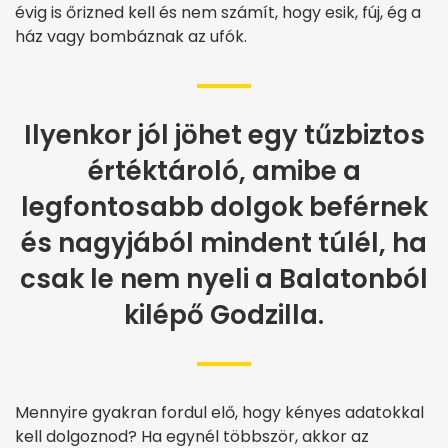
évig is őrizned kell és nem számít, hogy esik, fúj, ég a
ház vagy bombáznak az ufók.
Ilyenkor jól jöhet egy tűzbiztos
értéktároló, amibe a
legfontosabb dolgok beférnek
és nagyjából mindent túlél, ha
csak le nem nyeli a Balatonból
kilépő Godzilla.
Mennyire gyakran fordul elő, hogy kényes adatokkal
kell dolgoznod? Ha egynél többször, akkor az