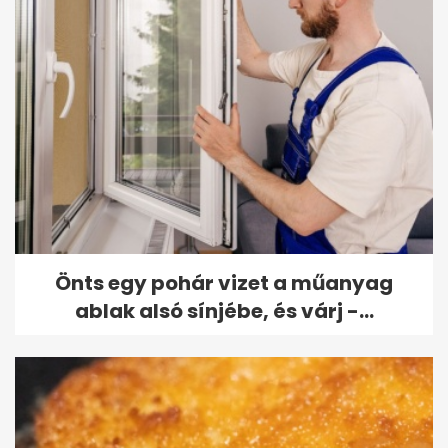
Önts egy pohár vizet a műanyag
ablak alsó sínjébe, és várj -...