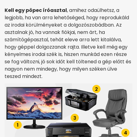
Kell egy pöpec íróasztal
, amihez odaülhetsz, a
legjobb, ha van arra lehetőséged, hogy reprodukáld
az irodai körülményeket a dolgozószobádban. Az
asztalnak jó, ha vannak fiókjai, nem árt, ha
számítógépasztal, tehát eleve arra lett kitalálva,
hogy géppel dolgozzanak rajta. Illetve kell még egy
kényelmes irodai szék is, hiszen munkád ezen része
se fog változni, jó sok időt kell töltened a gép előtt és
nagyon nem mindegy, hogy milyen széken ülve
teszed mindezt.