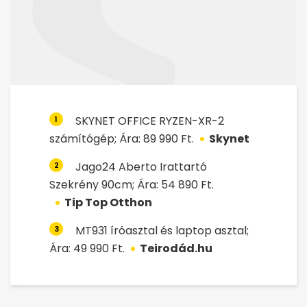
SKYNET OFFICE RYZEN-XR-2
1
számítógép; Ára: 89 990 Ft.
Skynet
Jago24 Aberto Irattartó
2
Szekrény 90cm; Ára: 54 890 Ft.
Tip Top Otthon
MT931 íróasztal és laptop asztal;
3
Ára: 49 990 Ft.
Teirodád.hu