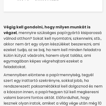
Végig kell gondolni, hogy milyen munkát is
végzel
, mennyire szükséges papírgyártó kisiparossá
válnod otthon? Sokat kell nyomtatni, szkennelni, stb.,
akkor nem árt egy olyan készüléket beszerezni, ami
ezeket tudja, az se baj, ha nem kell minden feladatra
külön kütyüt vásárolni, hanem olyat találsz, ami
egymagában képes végrehajtani ezeket a
feladatokat.
Amennyiben elöntene a papírmennyiség, tegyél
szert egy irattartó szekrényre, sokkal jobb, ha
rendszerezett paksamétákkal kell dolgoznod és nem
a káoszon innen, a papírhegyen túl kell megkeresni
valami baromi fontos aktát. Előfordulhat, hogy
lesznek olyan iratok, amiket a világ vége után még 10