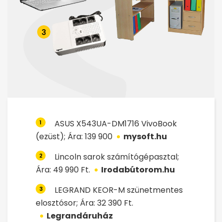
ASUS X543UA-DM1716 VivoBook
1
(ezüst); Ára: 139 900
mysoft.hu
Lincoln sarok számítógépasztal;
2
Ára: 49 990 Ft.
Irodabútorom.hu
LEGRAND KEOR-M szünetmentes
3
elosztósor; Ára: 32 390 Ft.
Legrandáruház