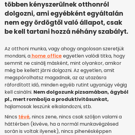
többen kényszerülnek otthonról
dolgozni, ami egyébként egyáltalán
nem egy ördögtől való állapot, csak
be kell tartani hozzá néhány szabályt.
Az otthoni munka, vagy ahogy angolosan szeretjük
mondani, a
home office
egyetlen valódi titka, hogy
semmit ne csinálj másként, mint olyankor, amikor
még be kellett járni dolgozni. Az egyetlen, amit
megspórolhatsz magadnak, az az utazásra
ráfordított idő, minden egyéb rutint ugyanúgy végig
kell csinálni.
Nem dolgozunk pizsamában, ágyból
pl., mert rombolja a produktivitásunkat,
hajlamosak leszünk elkalandozni, stb.
Nincs
tévé
, nincs zene, nincs csak szóljon valami a
háttérben (kivéve, ha a normál munkavégzésed
során is voltak ilyenek), nincs pihenésképpen