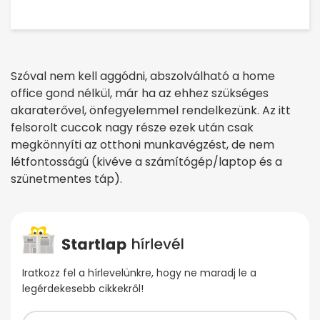
Szóval nem kell aggódni, abszolválható a home
office gond nélkül, már ha az ehhez szükséges
akaraterővel, önfegyelemmel rendelkezünk. Az itt
felsorolt cuccok nagy része ezek után csak
megkönnyíti az otthoni munkavégzést, de nem
létfontosságú (kivéve a számítógép/laptop és a
szünetmentes táp).
Iratkozz fel a hírlevelünkre, hogy ne maradj le a
legérdekesebb cikkekről!