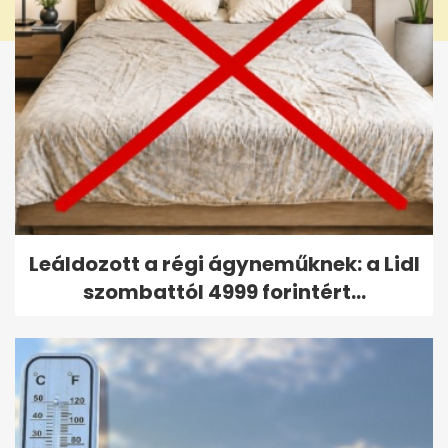
Leáldozott a régi ágyneműknek: a Lidl
szombattól 4999 forintért...