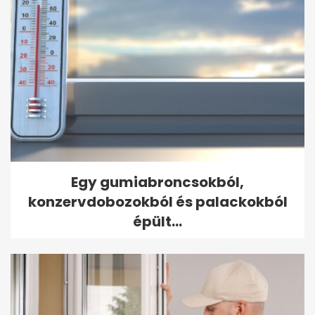
Egy gumiabroncsokból,
konzervdobozokból és palackokból
épült...