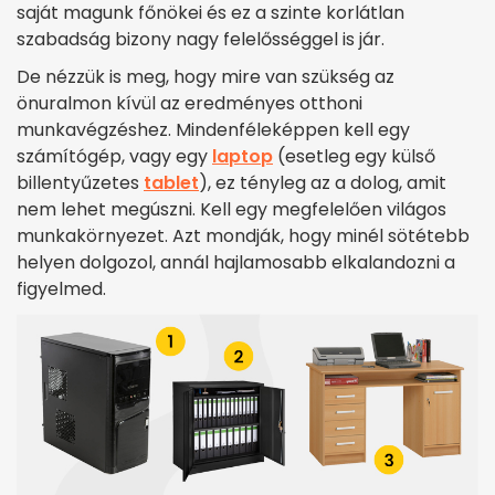
saját magunk főnökei és ez a szinte korlátlan
szabadság bizony nagy felelősséggel is jár.
De nézzük is meg, hogy mire van szükség az
önuralmon kívül az eredményes otthoni
munkavégzéshez. Mindenféleképpen kell egy
számítógép, vagy egy
laptop
(esetleg egy külső
billentyűzetes
tablet
), ez tényleg az a dolog, amit
nem lehet megúszni. Kell egy megfelelően világos
munkakörnyezet. Azt mondják, hogy minél sötétebb
helyen dolgozol, annál hajlamosabb elkalandozni a
figyelmed.