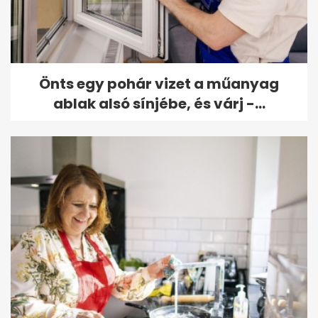
Önts egy pohár vizet a műanyag
ablak alsó sínjébe, és várj -...