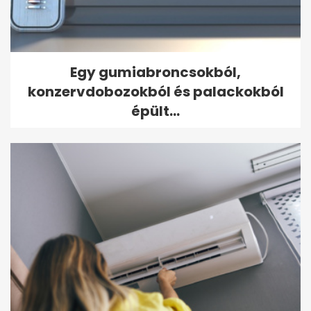
Egy gumiabroncsokból,
konzervdobozokból és palackokból
épült...