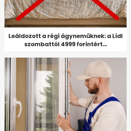
Leáldozott a régi ágyneműknek: a Lidl
szombattól 4999 forintért...