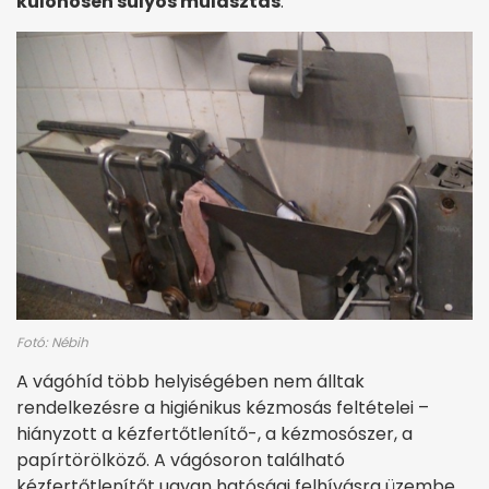
különösen súlyos mulasztás
.
Fotó: Nébih
A vágóhíd több helyiségében nem álltak
rendelkezésre a higiénikus kézmosás feltételei –
hiányzott a kézfertőtlenítő-, a kézmosószer, a
papírtörölköző. A vágósoron található
kézfertőtlenítőt ugyan hatósági felhívásra üzembe