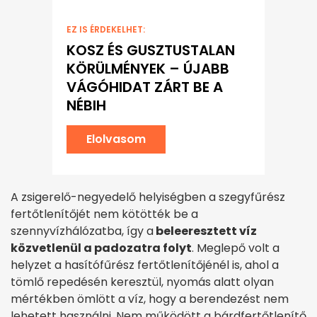
EZ IS ÉRDEKELHET:
KOSZ ÉS GUSZTUSTALAN
KÖRÜLMÉNYEK – ÚJABB
VÁGÓHIDAT ZÁRT BE A
NÉBIH
Elolvasom
A zsigerelő-negyedelő helyiségben a szegyfűrész
fertőtlenítőjét nem kötötték be a
szennyvízhálózatba, így a
beleeresztett víz
közvetlenül a padozatra folyt
. Meglepő volt a
helyzet a hasítófűrész fertőtlenítőjénél is, ahol a
tömlő repedésén keresztül, nyomás alatt olyan
mértékben ömlött a víz, hogy a berendezést nem
lehetett használni. Nem működött a bárdfertőtlenítő