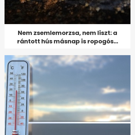
Nem zsemlemorzsa, nem liszt: a
rántott hús másnap is ropogós...