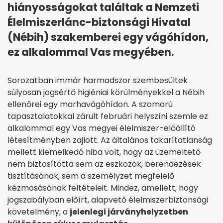
hiányosságokat találtak a Nemzeti
Élelmiszerlánc-biztonsági Hivatal
(Nébih) szakemberei egy vágóhídon,
ez alkalommal Vas megyében.
Sorozatban immár harmadszor szembesültek
súlyosan jogsértő higiéniai körülményekkel a Nébih
ellenőrei egy marhavágóhídon. A szomorú
tapasztalatokkal zárult februári helyszíni szemle ez
alkalommal egy Vas megyei élelmiszer-előállító
létesítményben zajlott. Az általános takarítatlanság
mellett kiemelkedő hiba volt, hogy az üzemeltető
nem biztosította sem az eszközök, berendezések
tisztításának, sem a személyzet megfelelő
kézmosásának feltételeit. Mindez, amellett, hogy
jogszabályban előírt, alapvető élelmiszerbiztonsági
követelmény, a
jelenlegi járványhelyzetben