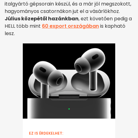
italgyártó gépsorain készül, és a már jól megszokott,
hagyományos csatornákon jut el a vásárlókhoz.
Július közepétől hazánkban
, ezt követően pedig a
HELL több mint
60 export országában
is kapható
lesz.
EZ IS ÉRDEKELHET: