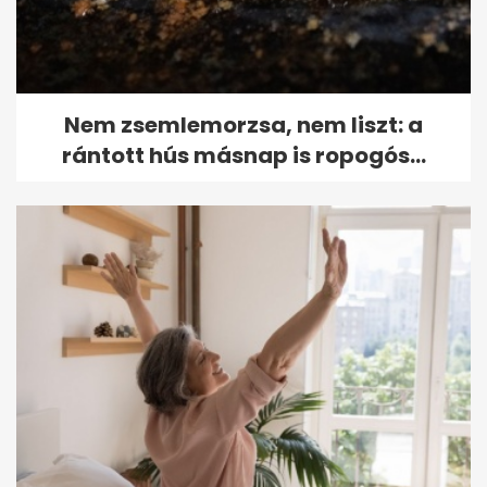
Nem zsemlemorzsa, nem liszt: a
rántott hús másnap is ropogós...