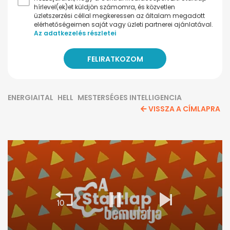
hírlevel(ek)et küldjön számomra, és közvetlen
üzletszerzési céllal megkeressen az általam megadott
elérhetőségeimen saját vagy üzleti partnerei ajánlatával.
Az adatkezelés részletei
ENERGIAITAL
HELL
MESTERSÉGES INTELLIGENCIA
VISSZA A CÍMLAPRA