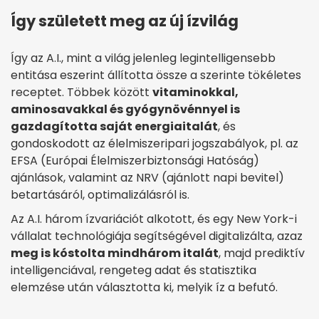
Így született meg az új ízvilág
Így az A.I., mint a világ jelenleg legintelligensebb
entitása eszerint állította össze a szerinte tökéletes
receptet. Többek között
vitaminokkal,
aminosavakkal és gyógynövénnyel is
gazdagította saját energiaitalát
, és
gondoskodott az élelmiszeripari jogszabályok, pl. az
EFSA (Európai Élelmiszerbiztonsági Hatóság)
ajánlások, valamint az NRV (ajánlott napi bevitel)
betartásáról, optimalizálásról is.
Az A.I. három ízvariációt alkotott, és egy New York-i
vállalat technológiája segítségével digitalizálta, azaz
meg is kóstolta mindhárom italát
, majd prediktív
intelligenciával, rengeteg adat és statisztika
elemzése után választotta ki, melyik íz a befutó.