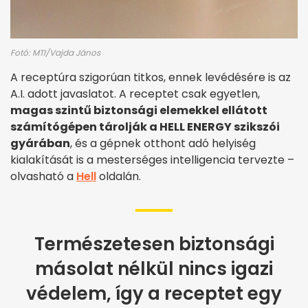
Fotó: MTI/Vajda János
A receptúra szigorúan titkos, ennek levédésére is az
A.I. adott javaslatot. A receptet csak egyetlen,
magas szintű biztonsági elemekkel ellátott
számítógépen tárolják a HELL ENERGY szikszói
gyárában
, és a gépnek otthont adó helyiség
kialakítását is a mesterséges intelligencia tervezte –
olvasható a
Hell
oldalán.
Természetesen biztonsági
másolat nélkül nincs igazi
védelem, így a receptet egy