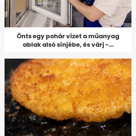
Önts egy pohár vizet a műanyag
ablak alsó sínjébe, és várj -...