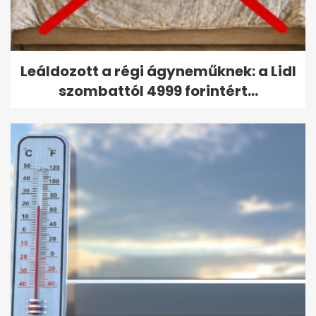
Leáldozott a régi ágyneműknek: a Lidl
szombattól 4999 forintért...