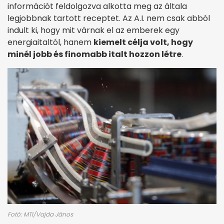
információt feldolgozva alkotta meg az általa
legjobbnak tartott receptet. Az A.I. nem csak abból
indult ki, hogy mit várnak el az emberek egy
energiaitaltól, hanem
kiemelt célja volt, hogy
minél jobb és finomabb italt hozzon létre
.
Fotó: MTI/Vajda János