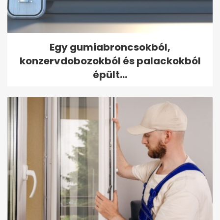
Egy gumiabroncsokból,
konzervdobozokból és palackokból
épült...