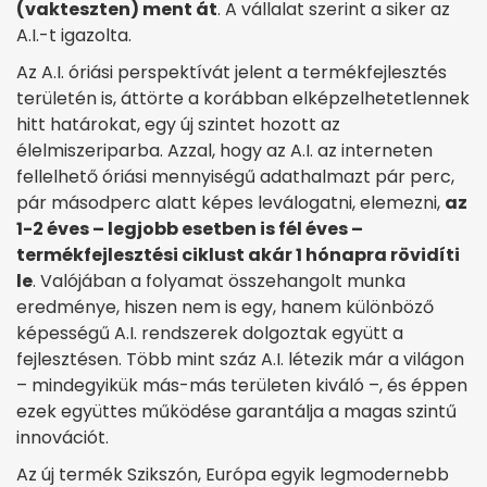
(vakteszten) ment át
. A vállalat szerint a siker az
A.I.-t igazolta.
Az A.I. óriási perspektívát jelent a termékfejlesztés
területén is, áttörte a korábban elképzelhetetlennek
hitt határokat, egy új szintet hozott az
élelmiszeriparba. Azzal, hogy az A.I. az interneten
fellelhető óriási mennyiségű adathalmazt pár perc,
pár másodperc alatt képes leválogatni, elemezni,
az
1-2 éves – legjobb esetben is fél éves –
termékfejlesztési ciklust akár 1 hónapra rövidíti
le
. Valójában a folyamat összehangolt munka
eredménye, hiszen nem is egy, hanem különböző
képességű A.I. rendszerek dolgoztak együtt a
fejlesztésen. Több mint száz A.I. létezik már a világon
– mindegyikük más-más területen kiváló –, és éppen
ezek együttes működése garantálja a magas szintű
innovációt.
Az új termék Szikszón, Európa egyik legmodernebb