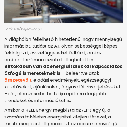
Fotó: MTI/Vajda János
A világhálón fellelhető hihetetlenül nagy mennyiségű
információt, tudást az A.I. olyan sebességgel képes
feldolgozni, összefüggéseket feltárni, ami az
emberek számára szinte felfoghatatlan.
Birtokában van az energiaitalokkal kapcsolatos
átfogó ismereteknek is
– beleértve azok
összetevőit
, eladási eredményeit, egészségügyi
kutatásokat, ajánlásokat, fogyasztói visszajelzéseket
– sőt, elemzéseibe be tudja építeni a legújabb
trendeket és információkat is.
Amikor a HELL Energy megbízta az A.I-t egy új, a
számára tökéletes energiaital kifejlesztésével, a
mesterséges intelligencia ezt az óriási mennyiségű