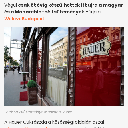
Végül
csak öt évig készülhettek itt újra a magyar
és a Monarchia-béli sütemények
– írja a
WeloveBudapest
.
Fotó: MTVA/Bizományosi: Balaton József
A Hauer Cukrászda a közösségi oldalán azzal