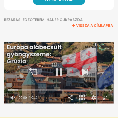
BEZÁRÁS
EDZŐTEREM
HAUER CUKRÁSZDA
VISSZA A CÍMLAPRA
00:00
01:14
0
seconds
of
1