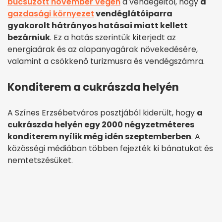
búcsúzott november végén
a vendégeitől, hogy
a
gazdasági környezet
vendéglátóiparra
gyakorolt hátrányos hatásai miatt kellett
bezárniuk
. Ez a hatás szerintük kiterjedt az
energiaárak és az alapanyagárak növekedésére,
valamint a csökkenő turizmusra és vendégszámra.
Konditerem a cukrászda helyén
A Színes Erzsébetváros posztjából kiderült, hogy
a
cukrászda helyén egy 2000 négyzetméteres
konditerem nyílik még idén szeptemberben
. A
közösségi médiában többen fejezték ki bánatukat és
nemtetszésüket.