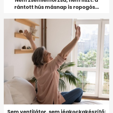
rántott hús másnap is ropogós...
Sem ventilátor, sem jégkockakészítő: