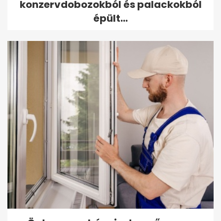
konzervdobozokból és palackokból
épült...