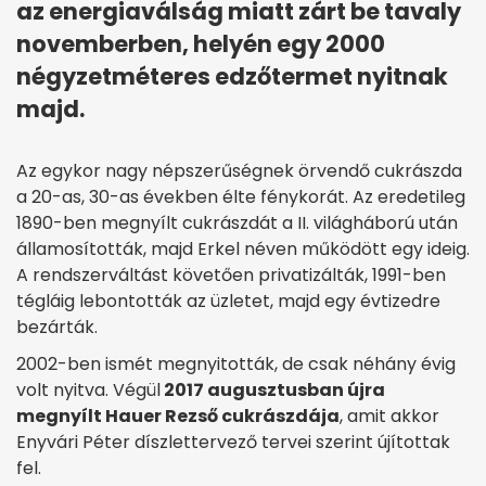
az energiaválság miatt zárt be tavaly
novemberben, helyén egy 2000
négyzetméteres edzőtermet nyitnak
majd.
Az egykor nagy népszerűségnek örvendő cukrászda
a 20-as, 30-as években élte fénykorát. Az eredetileg
1890-ben megnyílt cukrászdát a II. világháború után
államosították, majd Erkel néven működött egy ideig.
A rendszerváltást követően privatizálták, 1991-ben
tégláig lebontották az üzletet, majd egy évtizedre
bezárták.
2002-ben ismét megnyitották, de csak néhány évig
volt nyitva. Végül
2017 augusztusban újra
megnyílt Hauer Rezső cukrászdája
, amit akkor
Enyvári Péter díszlettervező tervei szerint újítottak
fel.