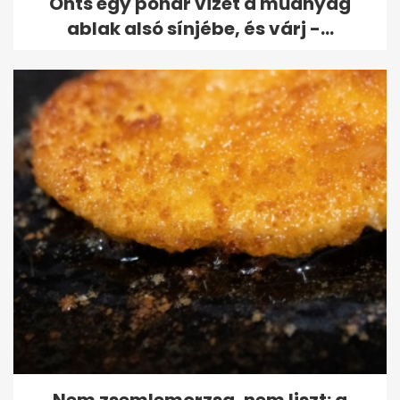
Önts egy pohár vizet a műanyag
ablak alsó sínjébe, és várj -...
Nem zsemlemorzsa, nem liszt: a