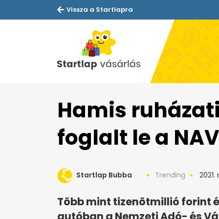
Vissza a Startlapra
Hamis ruházat
foglalt le a NA
Startlap Bubba
Trending
2021. 
Több mint tizenötmillió forint
autóban a Nemzeti Adó- és V