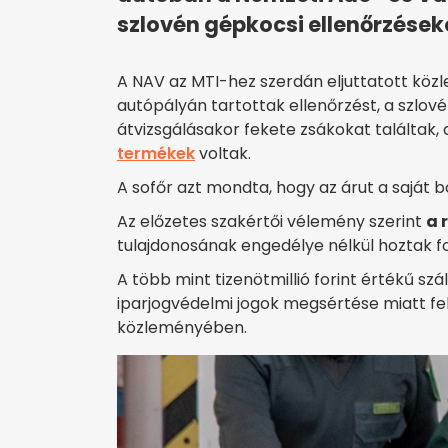
szlovén gépkocsi ellenőrzések
A NAV az MTI-hez szerdán eljuttatott köz
autópályán tartottak ellenőrzést, a szlo
átvizsgálásakor fekete zsákokat találtak
termékek
voltak.
A sofőr azt mondta, hogy az árut a saját b
Az előzetes szakértői vélemény szerint
a 
tulajdonosának engedélye nélkül hoztak 
A több mint tizenötmillió forint értékű sz
iparjogvédelmi jogok megsértése miatt fel
közleményében.