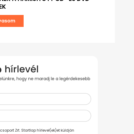
EK
lvasom
evelünkre, hogy ne maradj le a legérdekesebb
oport Zrt. Startlap hírlevel(ek)et küldjön