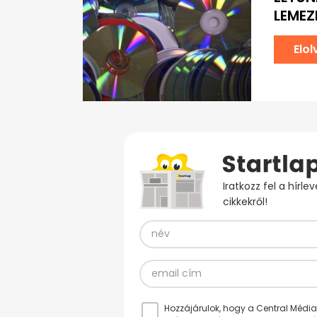
LEMEZ
Elo
Iratkozz fel a hírl
cikkekről!
Hozzájárulok, hogy a Central Médiacs