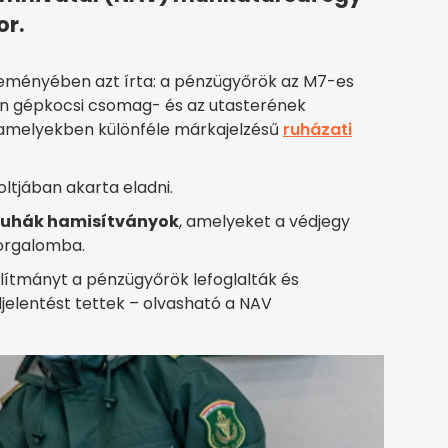
or.
leményében azt írta: a pénzügyőrök az M7-es
vén gépkocsi csomag- és az utasterének
, amelyekben különféle márkajelzésű
ruházati
oltjában akarta eladni.
ruhák hamisítványok
, amelyeket a védjegy
forgalomba.
állítmányt a pénzügyőrök lefoglalták és
jelentést tettek – olvasható a NAV