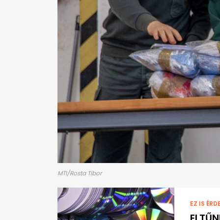
MTI/Rosta Tibor
EZ IS ÉRD
ELTŰN