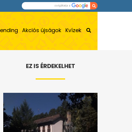
rending
Akciós újságok
Kvízek
EZ IS ÉRDEKELHET