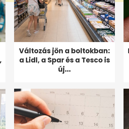
Változás jön a boltokban:
,
a Lidl, a Spar és a Tesco is
új...