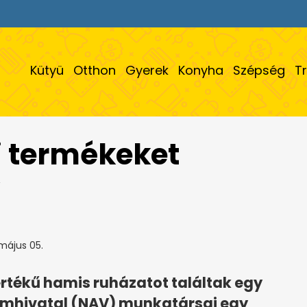
Kütyü
Otthon
Gyerek
Konyha
Szépség
T
i termékeket
V
május 05.
 értékű hamis ruházatot találtak egy
ámhivatal (NAV) munkatársai egy